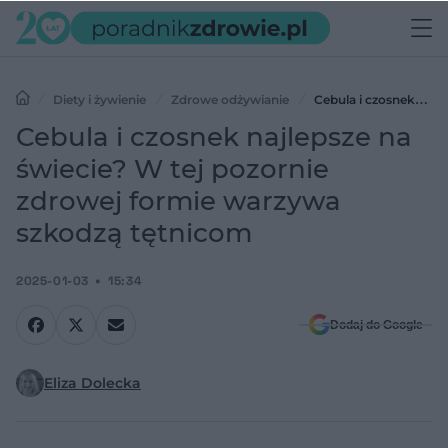
Diety i żywienie
Zdrowe odżywianie
Cebula i czosnek
najlepsze na świecie? W tej pozornie zdrowej formie warzywa
Cebula i czosnek najlepsze na
szkodzą tętnicom
świecie? W tej pozornie
zdrowej formie warzywa
szkodzą tętnicom
2025-01-03
15:34
Dodaj do Google
Eliza Dolecka