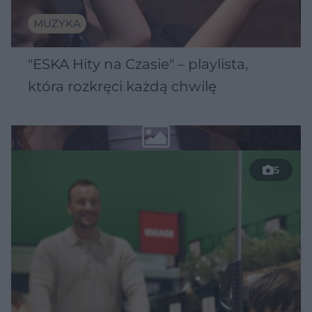
MUZYKA
"ESKA Hity na Czasie" – playlista,
która rozkręci każdą chwilę
5