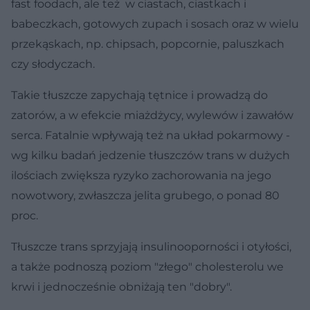
fast foodach, ale też w ciastach, ciastkach i
babeczkach, gotowych zupach i sosach oraz w wielu
przekąskach, np. chipsach, popcornie, paluszkach
czy słodyczach.
Takie tłuszcze zapychają tętnice i prowadzą do
zatorów, a w efekcie miażdżycy, wylewów i zawałów
serca. Fatalnie wpływają też na układ pokarmowy -
wg kilku badań jedzenie tłuszczów trans w dużych
ilościach zwiększa ryzyko zachorowania na jego
nowotwory, zwłaszcza jelita grubego, o ponad 80
proc.
Tłuszcze trans sprzyjają insulinooporności i otyłości,
a także podnoszą poziom "złego" cholesterolu we
krwi i jednocześnie obniżają ten "dobry".