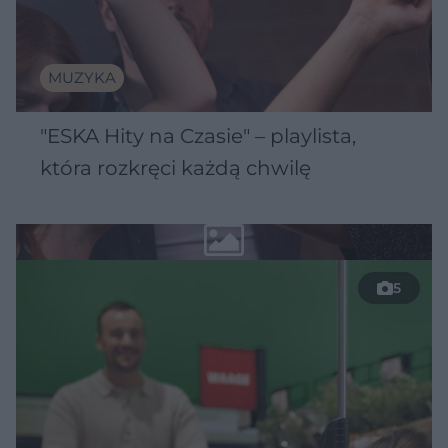
MUZYKA
"ESKA Hity na Czasie" – playlista,
która rozkręci każdą chwilę
5