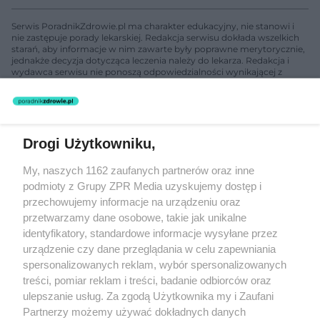
Serwis PoradnikZdrowie.pl ma charakter edukacyjny, nie stanowi i
nie zastępuje porady lekarskiej. Redakcja serwisu dokłada wszelkich
starań, aby informacje w nim zawarte były poprawne merytorycznie,
jednakże decyzja dotycząca leczenia należy do lekarza. Redakcja i
wydawca serwisu nie ponoszą odpowiedzialności wynikającej z
zastosowania informacji zamieszczonych na stronach serwisu, który
nie prowadzi działalności leczniczej polegającej na udzielaniu
świadczeń zdrowotnych w rozumieniu art. 3 ust 1 ustawy o
działalności leczniczej.
Drogi Użytkowniku,
Żaden utwór zamieszczony w serwisie nie może być powielany i
My, naszych 1162 zaufanych partnerów oraz inne
rozpowszechniany lub dalej rozpowszechniany w jakikolwiek sposób
podmioty z Grupy ZPR Media uzyskujemy dostęp i
(w tym także elektroniczny lub mechaniczny) na jakimkolwiek polu
eksploatacji w jakiejkolwiek formie, włącznie z umieszczaniem w
przechowujemy informacje na urządzeniu oraz
Internecie bez pisemnej zgody właściciela praw. Jakiekolwiek użycie
przetwarzamy dane osobowe, takie jak unikalne
lub wykorzystanie utworów w całości lub w części z naruszeniem
identyfikatory, standardowe informacje wysyłane przez
prawa, tzn. bez właściwej zgody, jest zabronione pod groźbą kary i
może być ścigane prawnie.
urządzenie czy dane przeglądania w celu zapewniania
spersonalizowanych reklam, wybór spersonalizowanych
treści, pomiar reklam i treści, badanie odbiorców oraz
ulepszanie usług. Za zgodą Użytkownika my i Zaufani
Partnerzy możemy używać dokładnych danych