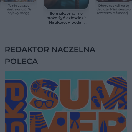
To nie zawsze
Długo czekali na tę
niestrawność. Te
decyzję. Ministerstwo
objawy mogą
rozszerza refundację
Ile maksymalnie
wskazywać na raka
pomp insulinowych
może żyć człowiek?
trzustki
Naukowcy podali
zaskakującą liczbę
REDAKTOR NACZELNA
POLECA