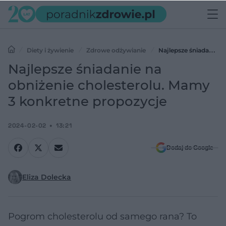
Diety i żywienie
Zdrowe odżywianie
Najlepsze śniadanie
na obniżenie cholesterolu. Mamy 3 konkretne propozycje
Najlepsze śniadanie na
obniżenie cholesterolu. Mamy
3 konkretne propozycje
2024-02-02
13:21
Dodaj do Google
Eliza Dolecka
Pogrom cholesterolu od samego rana? To