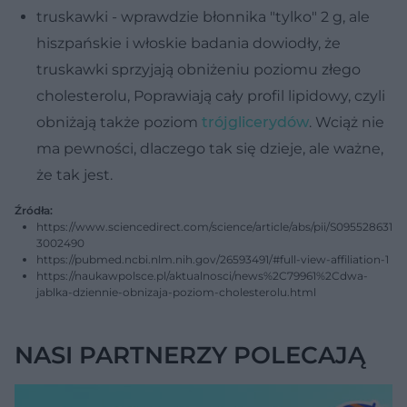
truskawki - wprawdzie błonnika "tylko" 2 g, ale
hiszpańskie i włoskie badania dowiodły, że
truskawki sprzyjają obniżeniu poziomu złego
cholesterolu, Poprawiają cały profil lipidowy, czyli
obniżają także poziom
trójglicerydów
. Wciąż nie
ma pewności, dlaczego tak się dzieje, ale ważne,
że tak jest.
Źródła:
https://www.sciencedirect.com/science/article/abs/pii/S095528631
3002490
https://pubmed.ncbi.nlm.nih.gov/26593491/#full-view-affiliation-1
https://naukawpolsce.pl/aktualnosci/news%2C79961%2Cdwa-
jablka-dziennie-obnizaja-poziom-cholesterolu.html
NASI PARTNERZY POLECAJĄ