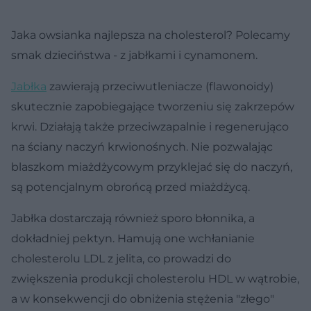
Jaka owsianka najlepsza na cholesterol? Polecamy
smak dzieciństwa - z jabłkami i cynamonem.
Jabłka
zawierają przeciwutleniacze (flawonoidy)
skutecznie zapobiegające tworzeniu się zakrzepów
krwi. Działają także przeciwzapalnie i regenerująco
na ściany naczyń krwionośnych. Nie pozwalając
blaszkom miażdżycowym przyklejać się do naczyń,
są potencjalnym obrońcą przed miażdżycą.
Jabłka dostarczają również sporo błonnika, a
dokładniej pektyn. Hamują one wchłanianie
cholesterolu LDL z jelita, co prowadzi do
zwiększenia produkcji cholesterolu HDL w wątrobie,
a w konsekwencji do obniżenia stężenia "złego"