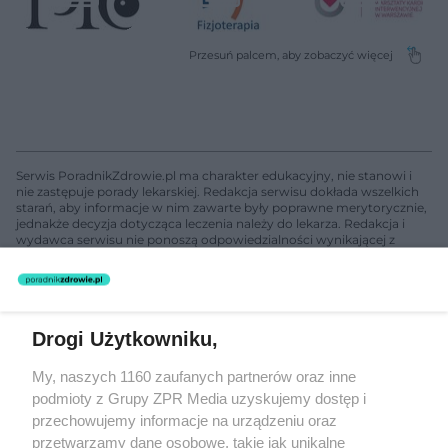
Serwis PoradnikZdrowie.pl ma charakter edukacyjny, nie stanowi i
nie zastępuje porady lekarskiej. Redakcja serwisu dokłada wszelkich
starań, aby informacje w nim zawarte były poprawne merytorycznie,
jednakże decyzja dotycząca leczenia należy do lekarza. Redakcja i
wydawca serwisu nie ponoszą odpowiedzialności wynikającej z
zastosowania informacji zamieszczonych na stronach serwisu, który
nie prowadzi działalności leczniczej polegającej na udzielaniu
świadczeń zdrowotnych w rozumieniu art. 3 ust 1 ustawy o
działalności leczniczej.
Drogi Użytkowniku,
Żaden utwór zamieszczony w serwisie nie może być powielany i
My, naszych 1160 zaufanych partnerów oraz inne
rozpowszechniany lub dalej rozpowszechniany w jakikolwiek sposób
podmioty z Grupy ZPR Media uzyskujemy dostęp i
(w tym także elektroniczny lub mechaniczny) na jakimkolwiek polu
eksploatacji w jakiejkolwiek formie, włącznie z umieszczaniem w
przechowujemy informacje na urządzeniu oraz
Internecie bez pisemnej zgody właściciela praw. Jakiekolwiek użycie
przetwarzamy dane osobowe, takie jak unikalne