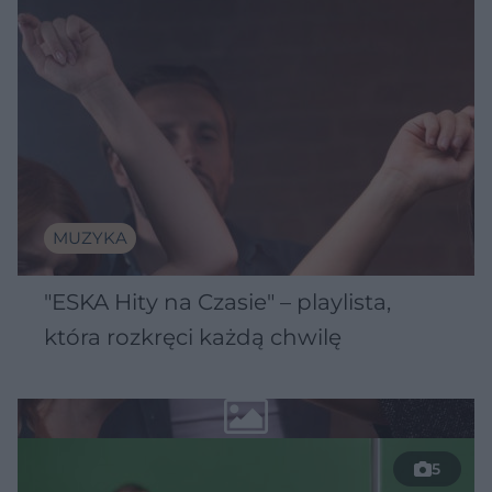
MUZYKA
"ESKA Hity na Czasie" – playlista,
która rozkręci każdą chwilę
5