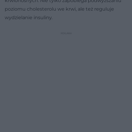
krwionośnych. Nie tylko zapobiega podwyższaniu
poziomu cholesterolu we krwi, ale też reguluje
wydzielanie insuliny.