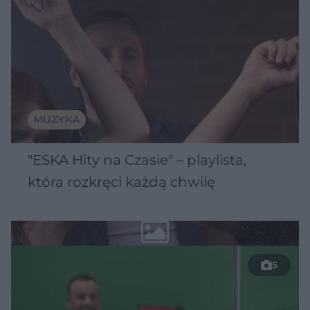
MUZYKA
"ESKA Hity na Czasie" – playlista,
która rozkręci każdą chwilę
5