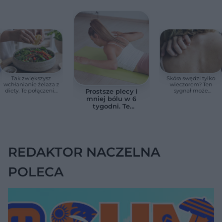
Tak zwiększysz
Skóra swędzi tylko
wchłanianie żelaza z
wieczorem? Ten
diety. Te połączenia
sygnał może
Prostsze plecy i
produktów
wskazywać na
mniej bólu w 6
pomagają przy
chorobę, która długo
tygodni. Te
anemii
nie daje objawów
ćwiczenia
pomagają
zmniejszyć wdowi
garb
REDAKTOR NACZELNA
POLECA