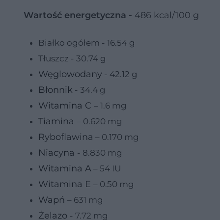
Wartość energetyczna -
486 kcal/100 g
Białko ogółem - 16.54 g
Tłuszcz - 30.74 g
Węglowodany
- 42.12 g
Błonnik
- 34.4 g
Witamina C
– 1.6 mg
Tiamina
– 0.620 mg
Ryboflawina
– 0.170 mg
Niacyna
- 8.830 mg
Witamina A
– 54 IU
Witamina E
– 0.50 mg
Wapń
– 631 mg
Żelazo
- 7.72 mg