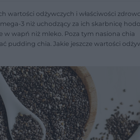
ch wartości odżywczych i właściwości zdrow
omega-3 niż uchodzący za ich skarbnicę hod
ate w wapń niż mleko. Poza tym nasiona chia
ć pudding chia. Jakie jeszcze wartości odż