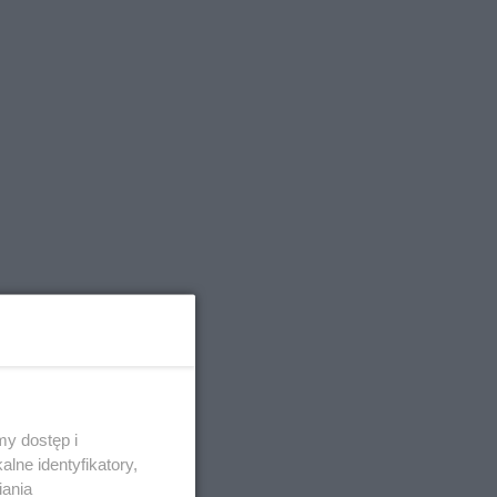
y dostęp i
lne identyfikatory,
ą.
iania