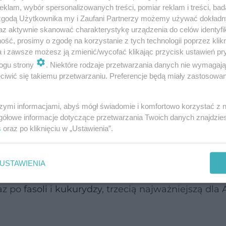
klam, wybór spersonalizowanych treści, pomiar reklam i treści, bad
 zgodą Użytkownika my i Zaufani Partnerzy możemy używać dokład
az aktywnie skanować charakterystykę urządzenia do celów identyfi
ść, prosimy o zgodę na korzystanie z tych technologii poprzez klikn
a i zawsze możesz ją zmienić/wycofać klikając przycisk ustawień pr
ogu strony
. Niektóre rodzaje przetwarzania danych nie wymagaj
iwić się takiemu przetwarzaniu. Preferencje będą miały zastosowanie
szymi informacjami, abyś mógł świadomie i komfortowo korzystać z
gółowe informacje dotyczące przetwarzania Twoich danych znajdzi
s
oraz po kliknięciu w „Ustawienia”.
USTAWIENIA
ze
nasion chia doceniły już plemiona Nahua (Azte
az po
fasoli
i
kukurydzy
, trzecią najważniejszą dla