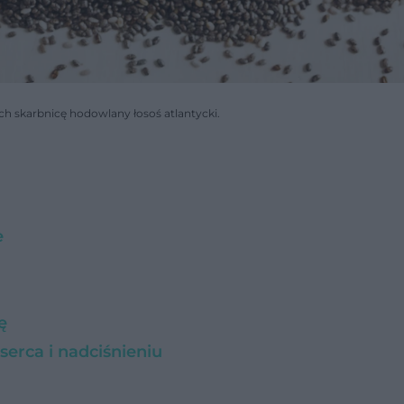
ch skarbnicę hodowlany łosoś atlantycki.
e
ę
erca i nadciśnieniu