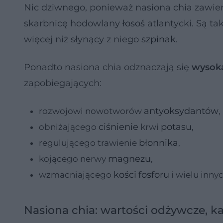
Nic dziwnego, ponieważ nasiona chia zawie
skarbnicę hodowlany
łosoś
atlantycki. Są ta
więcej niż słynący z niego
szpinak
.
Ponadto nasiona chia odznaczają się
wysok
zapobiegających:
antyoksydantów
rozwojowi nowotworów
,
ciśnienie
potasu
obniżającego
krwi
,
błonnika
regulującego trawienie
,
magnezu
kojącego nerwy
,
kości
fosforu
wzmacniającego
i wielu inny
Nasiona chia: wartości odżywcze, ka