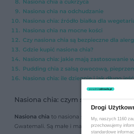
Nasiona chia a cukrzyca
Nasiona chia na odchudzanie
Nasiona chia: źródło białka dla wegetari
Nasiona chia na mocne kości
Czy nasiona chia są bezpieczne dla ale
Gdzie kupić nasiona chia?
Nasiona chia: jakie mają zastosowanie 
Pudding chia z salsą owocową, pieprzem
Nasiona chia: ile dziennie i jak długo je
Nasiona chia: czym są i jak wygląda
Drogi Użytkow
Nasiona chia
to nasiona szałwii hiszpańskiej
My, naszych 1160 zau
przechowujemy informa
Gwatemali.
Są małe i mają czarny kolor.
Po 
standardowe informac