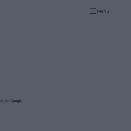
Menu
daj do Google