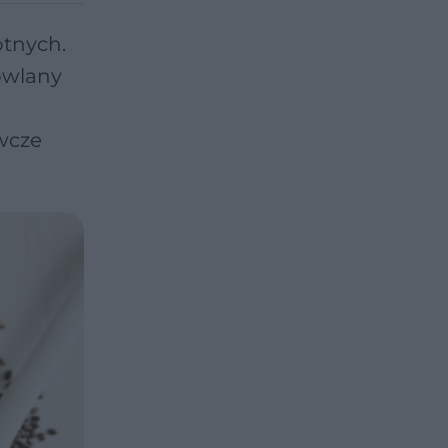
otnych.
owlany
ywcze