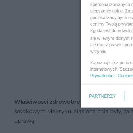
spersonalizowanych re
ulepszanie usług. Za
geolokalizacyjnych or
cenimy Twoją prywatno
Zgoda jest dobrowoln
się w lewym dolnym r
ale masz prawo sprzec
witrynie.
Zapoznaj się z poniż
internetowych. Szcze
Prywatności
i
Cookie
PARTNERZY
Właściwości zdrowotne
i
wartości odżywc
środkowym Meksyku. Nasiona chia były, zar
uprawą.