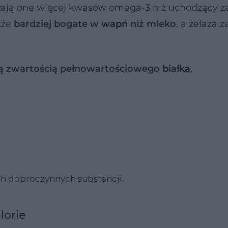
rają one więcej
kwasów omega-3
niż uchodzący za
kże
bardziej bogate w
wapń
niż mleko
, a
żelaza
za
ą zwartością pełnowartościowego
białka
,
ch dobroczynnych substancji.
lorie