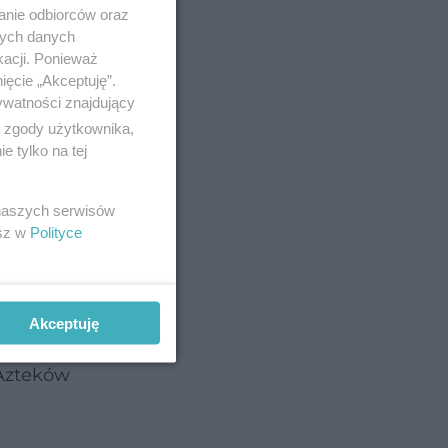
anie odbiorców oraz
nych danych
kacji. Ponieważ
ięcie „Akceptuję”.
ywatności znajdujący
ą zgody użytkownika,
 tylko na tej
 naszych serwisów
esz w
Polityce
Akceptuję
ków) w
 Azteków