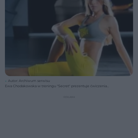
Autor: Archiwum serwisu
Ewa Chodakowska w treningu "Secret" prezentuje ćwiczenia
rozciągające inspirowane pilatesem.