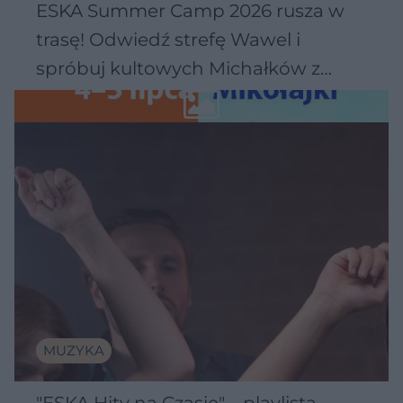
ESKA Summer Camp 2026 rusza w
trasę! Odwiedź strefę Wawel i
spróbuj kultowych Michałków z
Wawelu
MUZYKA
"ESKA Hity na Czasie" – playlista,