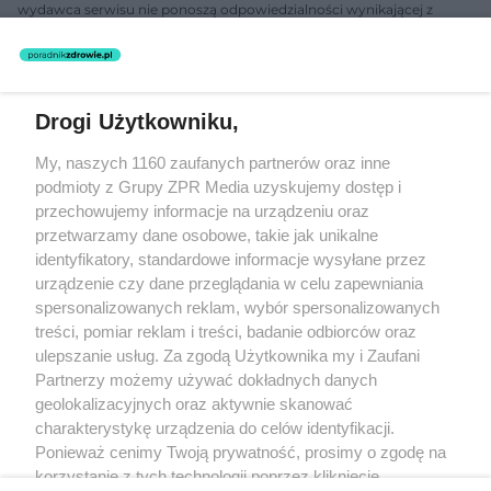
wydawca serwisu nie ponoszą odpowiedzialności wynikającej z
zastosowania informacji zamieszczonych na stronach serwisu, który
nie prowadzi działalności leczniczej polegającej na udzielaniu
świadczeń zdrowotnych w rozumieniu art. 3 ust 1 ustawy o
działalności leczniczej.
Drogi Użytkowniku,
Żaden utwór zamieszczony w serwisie nie może być powielany i
My, naszych 1160 zaufanych partnerów oraz inne
rozpowszechniany lub dalej rozpowszechniany w jakikolwiek sposób
(w tym także elektroniczny lub mechaniczny) na jakimkolwiek polu
podmioty z Grupy ZPR Media uzyskujemy dostęp i
eksploatacji w jakiejkolwiek formie, włącznie z umieszczaniem w
przechowujemy informacje na urządzeniu oraz
Internecie bez pisemnej zgody właściciela praw. Jakiekolwiek użycie
przetwarzamy dane osobowe, takie jak unikalne
lub wykorzystanie utworów w całości lub w części z naruszeniem
prawa, tzn. bez właściwej zgody, jest zabronione pod groźbą kary i
identyfikatory, standardowe informacje wysyłane przez
może być ścigane prawnie.
urządzenie czy dane przeglądania w celu zapewniania
spersonalizowanych reklam, wybór spersonalizowanych
treści, pomiar reklam i treści, badanie odbiorców oraz
ulepszanie usług. Za zgodą Użytkownika my i Zaufani
Partnerzy możemy używać dokładnych danych
geolokalizacyjnych oraz aktywnie skanować
charakterystykę urządzenia do celów identyfikacji.
O nas
Ponieważ cenimy Twoją prywatność, prosimy o zgodę na
korzystanie z tych technologii poprzez kliknięcie
Informacje prawne