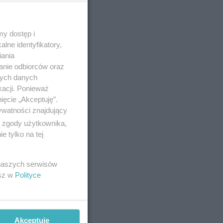
y dostęp i
lne identyfikatory,
iania
anie odbiorców oraz
nych danych
ną i
kacji. Ponieważ
ięcie „Akceptuję”.
ywatności znajdujący
ą zgody użytkownika,
 tylko na tej
 naszych serwisów
esz w
Polityce
Akceptuję