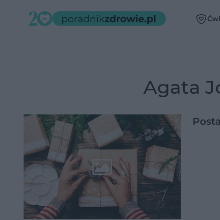
Ćwi
Agata J
Post