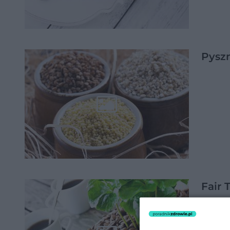
Pysz
Fair 