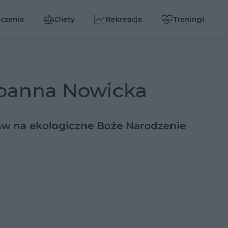
czenia
Diety
Rekreacja
Treningi
oanna Nowicka
aw na ekologiczne Boże Narodzenie