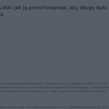
INA: jak ją przechowywać, aby długo była
ża
nie zastępuje porady lekarskiej. Redakcja serwisu dokłada wszelkich stara
i wydawca serwisu nie ponoszą odpowiedzialności wynikającej z zastosowani
ń zdrowotnych w rozumieniu art. 3 ust 1 ustawy o działalności leczniczej.
zpowszechniany lub dalej rozpowszechniany w jakikolwiek sposób (w tym 