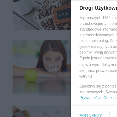
Drogi Użytkow
My, naszych 1162 zau
przechowujemy informa
standardowe informac
spersonalizowanych re
ulepszanie usług. Za
Jedze
geolokalizacyjnych or
jędrn
cenimy Twoją prywatno
Zgoda jest dobrowoln
się w lewym dolnym r
ale masz prawo sprzec
witrynie.
Zapoznaj się z poniż
internetowych. Szcze
Prywatności
i
Cookie
Koenz
PARTNERZY