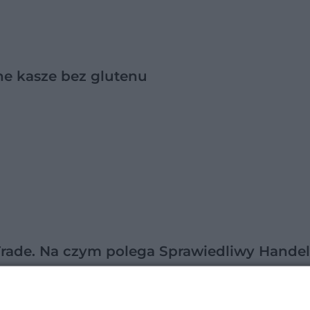
ne kasze bez glutenu
Trade. Na czym polega Sprawiedliwy Hande