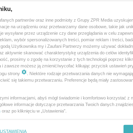
niku,
fanych partnerów oraz inne podmioty z Grupy ZPR Media uzyskujem
cje na urządzeniu oraz przetwarzamy dane osobowe, takie jak unika
je wysyłane przez urządzenie czy dane przeglądania w celu zapewn
klam, wybór spersonalizowanych treści, pomiar reklam i treści, bad
 zgodą Użytkownika my i Zaufani Partnerzy możemy używać dokład
nie dobre dla cery. Co jeść, żeby mieć pięk
az aktywnie skanować charakterystykę urządzenia do celów identyfi
ą skórę?
ść, prosimy o zgodę na korzystanie z tych technologii poprzez klikn
a i zawsze możesz ją zmienić/wycofać klikając przycisk ustawień pr
ogu strony
. Niektóre rodzaje przetwarzania danych nie wymagaj
iwić się takiemu przetwarzaniu. Preferencje będą miały zastosowanie
szymi informacjami, abyś mógł świadomie i komfortowo korzystać z
gółowe informacje dotyczące przetwarzania Twoich danych znajdzi
s
oraz po kliknięciu w „Ustawienia”.
ym Q10 - właściwości i działanie. Źródła
USTAWIENIA