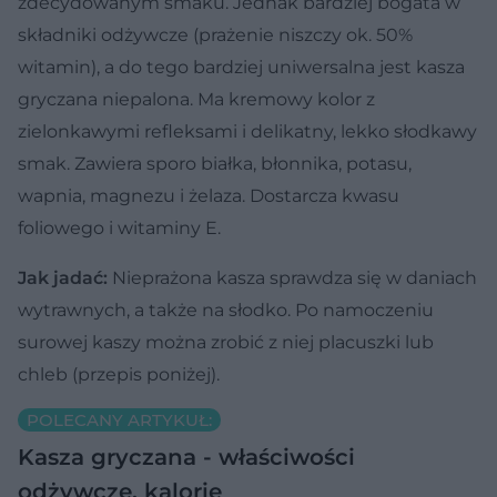
zdecydowanym smaku. Jednak bardziej bogata w
składniki odżywcze (prażenie niszczy ok. 50%
witamin), a do tego bardziej uniwersalna jest kasza
gryczana niepalona. Ma kremowy kolor z
zielonkawymi refleksami i delikatny, lekko słodkawy
smak. Zawiera sporo białka, błonnika, potasu,
wapnia, magnezu i żelaza. Dostarcza kwasu
foliowego i witaminy E.
Jak jadać:
Nieprażona kasza sprawdza się w daniach
wytrawnych, a także na słodko. Po namoczeniu
surowej kaszy można zrobić z niej placuszki lub
chleb (przepis poniżej).
POLECANY ARTYKUŁ:
Kasza gryczana - właściwości
odżywcze, kalorie