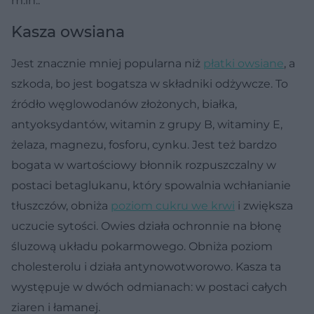
m.in.:
Kasza owsiana
Jest znacznie mniej popularna niż
płatki owsiane
, a
szkoda, bo jest bogatsza w składniki odżywcze. To
źródło węglowodanów złożonych, białka,
antyoksydantów, witamin z grupy B, witaminy E,
żelaza, magnezu, fosforu, cynku. Jest też bardzo
bogata w wartościowy błonnik rozpuszczalny w
postaci betaglukanu, który spowalnia wchłanianie
tłuszczów, obniża
poziom cukru we krwi
i zwiększa
uczucie sytości. Owies działa ochronnie na błonę
śluzową układu pokarmowego. Obniża poziom
cholesterolu i działa antynowotworowo. Kasza ta
występuje w dwóch odmianach: w postaci całych
ziaren i łamanej.