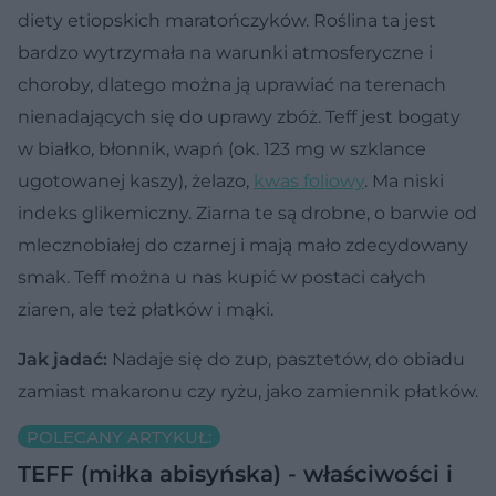
diety etiopskich maratończyków. Roślina ta jest
bardzo wytrzymała na warunki atmosferyczne i
choroby, dlatego można ją uprawiać na terenach
nienadających się do uprawy zbóż. Teff jest bogaty
w białko, błonnik, wapń (ok. 123 mg w szklance
ugotowanej kaszy), żelazo,
kwas foliowy
. Ma niski
indeks glikemiczny. Ziarna te są drobne, o barwie od
mlecznobiałej do czarnej i mają mało zdecydowany
smak. Teff można u nas kupić w postaci całych
ziaren, ale też płatków i mąki.
Jak jadać:
Nadaje się do zup, pasztetów, do obiadu
zamiast makaronu czy ryżu, jako zamiennik płatków.
POLECANY ARTYKUŁ:
TEFF (miłka abisyńska) - właściwości i