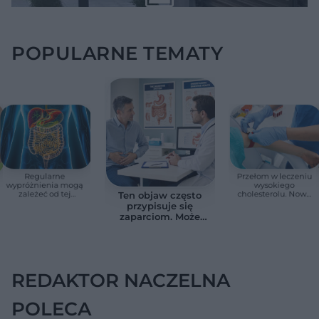
POPULARNE TEMATY
Regularne
Przełom w leczeniu
wypróżnienia mogą
wysokiego
zależeć od tej
cholesterolu. Nowa
Ten objaw często
witaminy. Odkrycie
terapia zmniejszyła
przypisuje się
zaskoczyło
LDL o ponad połowę
zaparciom. Może
naukowców
jednak wskazywać
na chorobę jelita
REDAKTOR NACZELNA
POLECA