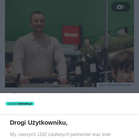
5
TEKST SPONSOROWANY
Daleko do pięciu porcji dziennie.
Badanie pokazuje, jak Polacy
naprawdę jedzą warzywa i owoce
Drogi Użytkowniku,
My, naszych 1162 zaufanych partnerów oraz inne