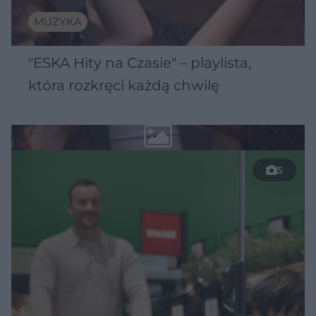
MUZYKA
"ESKA Hity na Czasie" – playlista,
która rozkręci każdą chwilę
5