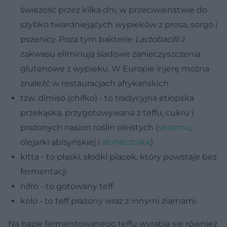
świeżość przez kilka dni, w przeciwieństwie do
szybko twardniejących wypieków z prosa, sorgo i
pszenicy. Poza tym bakterie
Lactobacilli
z
zakwasu eliminują śladowe zanieczyszczenia
glutenowe z wypieku. W Europie injerę można
znaleźć w restauracjach afrykańskich
tzw. dimiso (chifko) - to tradycyjna etiopska
przekąska, przygotowywana z teffu, cukru i
prażonych nasion roślin oleistych (
sezamu
,
olejarki abisyńskiej i
słonecznika
)
kitta - to płaski, słodki placek, który powstaje bez
fermentacji
nifro - to gotowany teff
kolo - to teff prażony wraz z innymi ziarnami
Na bazie fermentowanego teffu wyrabia się również