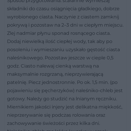
Sposób przygotowania: starannie wymieszaj
składniki do czasu osiągnięcia gładkiego, dobrze
wyrobionego ciasta. Naczynie z ciastem zamknij
pokrywą i pozostaw na 2–3 dni w ciepłym miejscu.
Zlej nadmiar płynu sponad rosnącego ciasta.
Dodaj niewielką ilość ciepłej wody, tak aby po
posoleniu i wymieszaniu uzyskało gęstość ciasta
naleśnikowego. Pozostaw jeszcze w cieple 0,5
godz. Ciasto nalewaj cienką warstwą na
maksymalnie rozgrzaną, nieprzywierającą
patelnię. Piecz jednostronnie. Po ok. 1,5 min. (po
pojawieniu się pęcherzyków) naleśniko-chleb jest
gotowy. Należy go studzić na lnianym ręczniku.
Miernikiem jakości injery jest delikatna miękkość,
nieprzerywanie się podczas rolowania oraz
zachowywanie świeżości przez kilka dni.