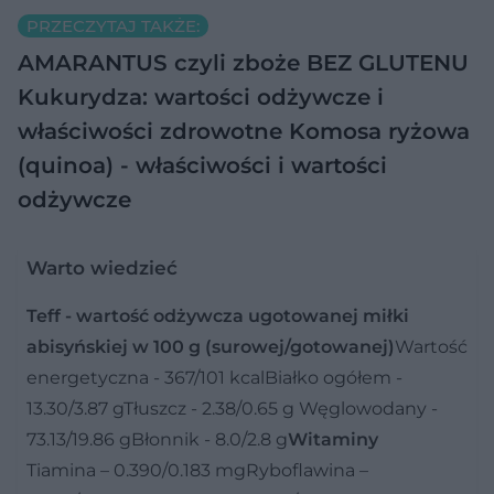
PRZECZYTAJ TAKŻE:
AMARANTUS czyli zboże BEZ GLUTENU
Kukurydza: wartości odżywcze i
właściwości zdrowotne
Komosa ryżowa
(quinoa) - właściwości i wartości
odżywcze
Warto wiedzieć
Teff - wartość odżywcza ugotowanej miłki
abisyńskiej w 100 g (surowej/gotowanej)
Wartość
energetyczna - 367/101 kcalBiałko ogółem -
13.30/3.87 gTłuszcz - 2.38/0.65 g Węglowodany -
73.13/19.86 gBłonnik - 8.0/2.8 g
Witaminy
Tiamina – 0.390/0.183 mgRyboflawina –