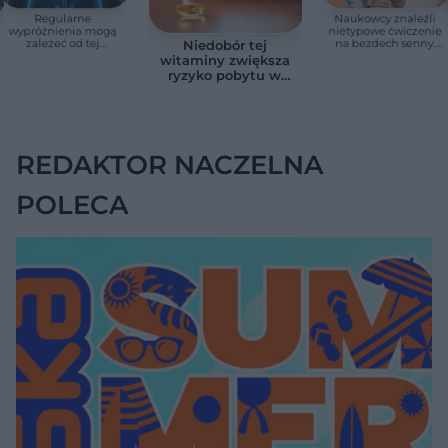
Regularne
Naukowcy znaleźli
wypróżnienia mogą
nietypowe ćwiczenie
zależeć od tej
na bezdech senny.
Niedobór tej
witaminy. Odkrycie
Efekty zaskoczyły
witaminy zwiększa
zaskoczyło
badaczy
ryzyko pobytu w
naukowców
szpitalu. Badanie
objęło 36 tys. osób
REDAKTOR NACZELNA
POLECA