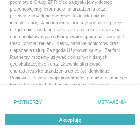
podmioty z Grupy ZPR Media uzyskujemy dostęp i
przechowujemy informacje na urządzeniu oraz
MATERIAŁ SPONSOROWANY
przetwarzamy dane osobowe, takie jak unikalne
Beninca. Najszybsza, bezpieczna i
identyfikatory, standardowe informacje wysyłane przez
nowoczesna automatyka do bram
urządzenie czy dane przeglądania w celu zapewniania
spersonalizowanych reklam, wybór spersonalizowanych
treści, pomiar reklam i treści, badanie odbiorców oraz
ulepszanie usług. Za zgodą Użytkownika my i Zaufani
Partnerzy możemy używać dokładnych danych
geolokalizacyjnych oraz aktywnie skanować
WSPÓŁPRACUJĄ Z NAMI:
charakterystykę urządzenia do celów identyfikacji.
Ponieważ cenimy Twoją prywatność, prosimy o zgodę na
korzystanie z tych technologii poprzez kliknięcie
„Akceptuję”. Zgoda jest dobrowolna i zawsze możesz ją
zmienić/wycofać klikając przycisk ustawień prywatności
PARTNERZY
USTAWIENIA
znajdujący się w lewym dolnym rogu strony
. Niektóre
rodzaje przetwarzania danych nie wymagają zgody
Akceptuję
użytkownika, ale masz prawo sprzeciwić się takiemu
przetwarzaniu. Preferencje będą miały zastosowanie tylko
na tej witrynie.