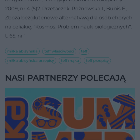
2009, nr 4 (5)2. Przetaczek-Rożnowska I., Bubis E.,
Zboża bezglutenowe alternatywą dla osób chorych
na celiakię, "Kosmos. Problem nauk biologicznych",
t. 65, nr 1
miłka abisyńska
teff właściwości
teff
miłka abisyńska przepisy
teff mąka
teff przepisy
NASI PARTNERZY POLECAJĄ