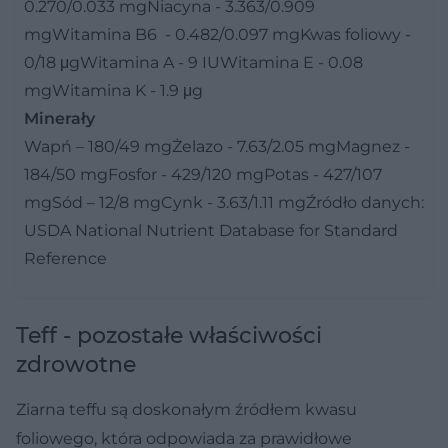
0.270/0.033 mgNiacyna - 3.363/0.909
mgWitamina B6 - 0.482/0.097 mgKwas foliowy -
0/18 μgWitamina A - 9 IUWitamina E - 0.08
mgWitamina K - 1.9 μg
Minerały
Wapń – 180/49 mgŻelazo - 7.63/2.05 mgMagnez -
184/50 mgFosfor - 429/120 mgPotas - 427/107
mgSód – 12/8 mgCynk - 3.63/1.11 mgŹródło danych:
USDA National Nutrient Database for Standard
Reference
Teff - pozostałe właściwości
zdrowotne
Ziarna teffu są doskonałym źródłem kwasu
foliowego, która odpowiada za prawidłowe