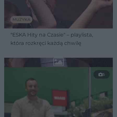
MUZYKA
"ESKA Hity na Czasie" – playlista,
która rozkręci każdą chwilę
5