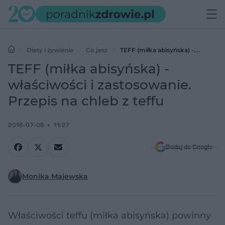
Diety i żywienie
Co jesz
TEFF (miłka abisyńska) -
właściwości i zastosowanie. Przepis na chleb z teffu
TEFF (miłka abisyńska) -
właściwości i zastosowanie.
Przepis na chleb z teffu
2016-07-06
11:27
Dodaj do Google
Monika Majewska
Właściwości teffu (miłka abisyńska) powinny