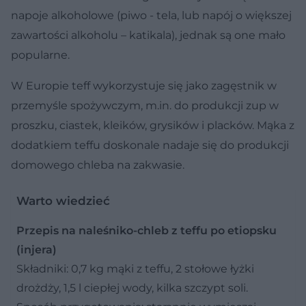
napoje alkoholowe (piwo - tela, lub napój o większej
zawartości alkoholu – katikala), jednak są one mało
popularne.
W Europie teff wykorzystuje się jako zagęstnik w
przemyśle spożywczym, m.in. do produkcji zup w
proszku, ciastek, kleików, grysików i placków. Mąka z
dodatkiem teffu doskonale nadaje się do produkcji
domowego chleba na zakwasie.
Warto wiedzieć
Przepis na naleśniko-chleb z teffu po etiopsku
(injera)
Składniki: 0,7 kg mąki z teffu, 2 stołowe łyżki
drożdży, 1,5 l ciepłej wody, kilka szczypt soli.