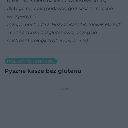
Naleśniko-chleb ma lekko kwaskowy smak,
dlatego najlepiej podawać go z sosami mięsno-
warzywnymi.
Przepis pochodzi z: Hozyas Kamil K., Słowik M., Teff
- cenne zboże bezglutenowe, "Przegląd
Gastroenterologiczny" 2009, nr 4 (5)
POLECANY ARTYKUŁ:
Pyszne kasze bez glutenu