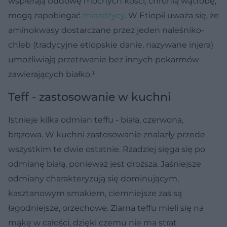
wspierają budowę mocnych kości, chronią wątrobę,
mogą zapobiegać
miażdżycy
. W Etiopii uważa się, że
aminokwasy dostarczane przez jeden naleśniko-
chleb (tradycyjne etiopskie danie, nazywane injera)
umożliwiają przetrwanie bez innych pokarmów
zawierających białko.¹
Teff - zastosowanie w kuchni
Istnieje kilka odmian teffu - biała, czerwona,
brązowa. W kuchni zastosowanie znalazły przede
wszystkim te dwie ostatnie. Rzadziej sięga się po
odmianę białą, ponieważ jest droższa. Jaśniejsze
odmiany charakteryzują się dominującym,
kasztanowym smakiem, ciemniejsze zaś są
łagodniejsze, orzechowe. Ziarna teffu mieli się na
mąkę w całości, dzięki czemu nie ma strat