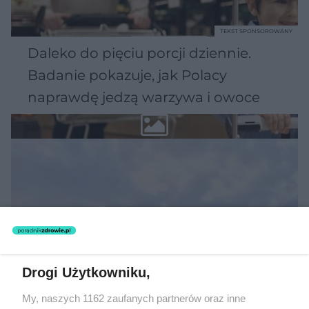
TEKST SPONSOROWANY
Daleko do pięciu porcji dziennie.
Badanie pokazuje, jak Polacy
naprawdę jedzą warzywa i owoce
Drogi Użytkowniku,
My, naszych 1162 zaufanych partnerów oraz inne