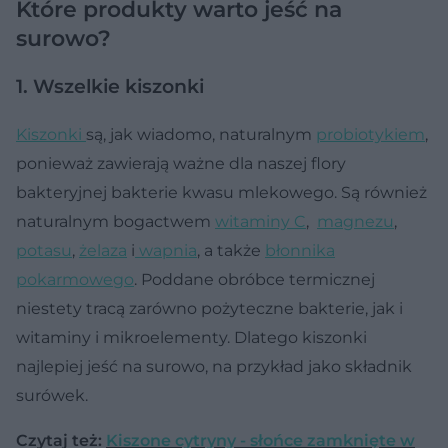
Które produkty warto jeść na
surowo?
1. Wszelkie kiszonki
Kiszonki
są, jak wiadomo, naturalnym
probiotykiem
,
ponieważ zawierają ważne dla naszej flory
bakteryjnej bakterie kwasu mlekowego. Są również
naturalnym bogactwem
witaminy C
,
magnezu
,
potasu
,
żelaza
i
wapnia
, a także
błonnika
pokarmowego
. Poddane obróbce termicznej
niestety tracą zarówno pożyteczne bakterie, jak i
witaminy i mikroelementy. Dlatego kiszonki
najlepiej jeść na surowo, na przykład jako składnik
surówek.
Czytaj też:
Kiszone cytryny - słońce zamknięte w