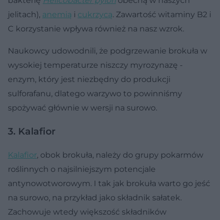
bakterię
Helicobacter pylori
obecną w naszych
jelitach),
anemią
i
cukrzycą
. Zawartość witaminy B2 i
C korzystanie wpływa również na nasz wzrok.
Naukowcy udowodnili, że podgrzewanie brokuła w
wysokiej temperaturze niszczy myrozynazę -
enzym, który jest niezbędny do produkcji
sulforafanu, dlatego warzywo to powinniśmy
spożywać głównie w wersji na surowo.
3. Kalafior
Kalafior
, obok brokuła, należy do grupy pokarmów
roślinnych o najsilniejszym potencjale
antynowotworowym. I tak jak brokuła warto go jeść
na surowo, na przykład jako składnik sałatek.
Zachowuje wtedy większość składników