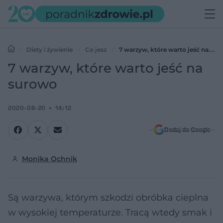
Diety i żywienie
Co jesz
7 warzyw, które warto jeść na
surowo
7 warzyw, które warto jeść na
surowo
2020-08-20
14:12
Dodaj do Google
Monika Ochnik
Są warzywa, którym szkodzi obróbka cieplna
w wysokiej temperaturze. Tracą wtedy smak i