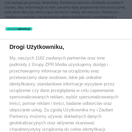
nie zastępuje porady lekarskiej. Redakcja serwisu dokłada wszelkich
starań, aby informacje w nim zawarte były poprawne merytorycznie,
jednakże decyzja dotycząca leczenia należy do lekarza. Redakcja i
wydawca serwisu nie ponoszą odpowiedzialności wynikającej z
zastosowania informacji zamieszczonych na stronach serwisu, który
nie prowadzi działalności leczniczej polegającej na udzielaniu
świadczeń zdrowotnych w rozumieniu art. 3 ust 1 ustawy o
działalności leczniczej.
Drogi Użytkowniku,
Żaden utwór zamieszczony w serwisie nie może być powielany i
My, naszych 1162 zaufanych partnerów oraz inne
rozpowszechniany lub dalej rozpowszechniany w jakikolwiek sposób
(w tym także elektroniczny lub mechaniczny) na jakimkolwiek polu
podmioty z Grupy ZPR Media uzyskujemy dostęp i
eksploatacji w jakiejkolwiek formie, włącznie z umieszczaniem w
przechowujemy informacje na urządzeniu oraz
Internecie bez pisemnej zgody właściciela praw. Jakiekolwiek użycie
przetwarzamy dane osobowe, takie jak unikalne
lub wykorzystanie utworów w całości lub w części z naruszeniem
prawa, tzn. bez właściwej zgody, jest zabronione pod groźbą kary i
identyfikatory, standardowe informacje wysyłane przez
może być ścigane prawnie.
urządzenie czy dane przeglądania w celu zapewniania
spersonalizowanych reklam, wybór spersonalizowanych
treści, pomiar reklam i treści, badanie odbiorców oraz
ulepszanie usług. Za zgodą Użytkownika my i Zaufani
Partnerzy możemy używać dokładnych danych
geolokalizacyjnych oraz aktywnie skanować
charakterystykę urządzenia do celów identyfikacji.
O nas