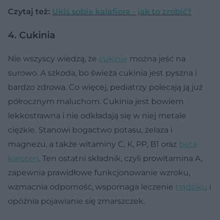
Czytaj też:
Ukiś sobie kalafiora - jak to zrobić?
4. Cukinia
Nie wszyscy wiedzą, że
cukinię
można jeść na
surowo. A szkoda, bo świeża cukinia jest pyszna i
bardzo zdrowa. Co więcej, pediatrzy polecają ją już
półrocznym maluchom. Cukinia jest bowiem
lekkostrawna i nie odkładają się w niej metale
ciężkie. Stanowi bogactwo potasu, żelaza i
magnezu, a także witaminy C, K, PP, B1 oraz
beta
karoten
. Ten ostatni składnik, czyli prowitamina A,
zapewnia prawidłowe funkcjonowanie wzroku,
wzmacnia odporność, wspomaga leczenie
trądziku
i
opóźnia pojawianie się zmarszczek.