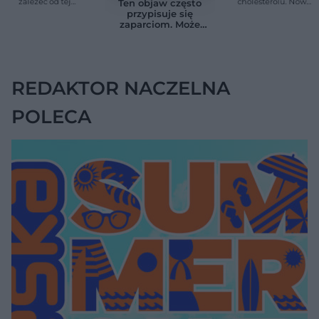
zależeć od tej
cholesterolu. Nowa
Ten objaw często
witaminy. Odkrycie
terapia zmniejszyła
przypisuje się
zaskoczyło
LDL o ponad połowę
zaparciom. Może
naukowców
jednak wskazywać
na chorobę jelita
REDAKTOR NACZELNA
POLECA