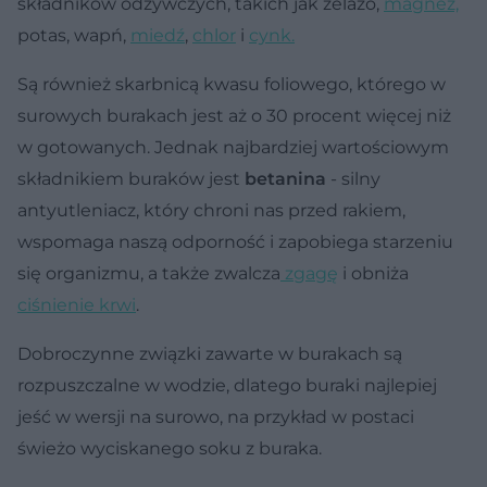
składników odżywczych, takich jak żelazo,
magnez,
potas, wapń,
miedź
,
chlor
i
cynk.
Są również skarbnicą kwasu foliowego, którego w
surowych burakach jest aż o 30 procent więcej niż
w gotowanych. Jednak najbardziej wartościowym
składnikiem buraków jest
betanina
- silny
antyutleniacz, który chroni nas przed rakiem,
wspomaga naszą odporność i zapobiega starzeniu
się organizmu, a także zwalcza
zgagę
i obniża
ciśnienie krwi
.
Dobroczynne związki zawarte w burakach są
rozpuszczalne w wodzie, dlatego buraki najlepiej
jeść w wersji na surowo, na przykład w postaci
świeżo wyciskanego soku z buraka.