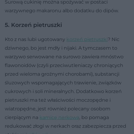
Surową cukinię można spożywać w postaci
warzywnego makaronu albo dodatku do dipów.
5. Korzeń pietruszki
Kto z nas lubi ugotowany
korzeń pietruszki
? Nic
dziwnego, bo jest mdły i nijaki. A tymczasem to
warzywo serwowane na surowo zawiera mnóstwo
flawonoidów (czyli przeciwutleniaczy chroniących
przed wieloma groźnymi chorobami), substancji
śluzowych wspomagających trawienie, związków
cukrowych i soli mineralnych. Dodatkowo korzeń
pietruszki ma też właściwości moczopędne i
wiatropędne, jest również polecany osobom
cierpiącym na
kamicę nerkową
, bo pomaga
redukować złogi w nerkach oraz zabezpiecza przed