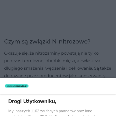
Czym są związki N-nitrozowe?
Okazuje się, że nitrozaminy powstają nie tylko
podczas termicznej obróbki mięsa, a zwłaszcza
długiego smażenia, wędzenia i peklowania. Są także
dodawane przez producentów jako konserwanty,
które mają za zadanie ograniczyć rozwój
drobnoustrojów. Niestety zostało udowodnione, że
wykazują one działanie:
Drogi Użytkowniku,
kancerogenne,
My, naszych 1162 zaufanych partnerów oraz inne