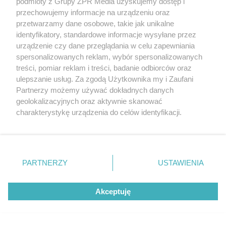
podmioty z Grupy ZPR Media uzyskujemy dostęp i
mutagenne,
przechowujemy informacje na urządzeniu oraz
embriotoksyczne,
przetwarzamy dane osobowe, takie jak unikalne
teratogenne.
identyfikatory, standardowe informacje wysyłane przez
urządzenie czy dane przeglądania w celu zapewniania
Badacze wskazują, że nitrozaminy powodują
spersonalizowanych reklam, wybór spersonalizowanych
treści, pomiar reklam i treści, badanie odbiorców oraz
alkilowanie DNA. Promują rozwój nowotworów m.in.
ulepszanie usług. Za zgodą Użytkownika my i Zaufani
wątroby, jelita grubego, płuc, języka, nerek, przełyku.
Partnerzy możemy używać dokładnych danych
Nawet niewielkie spożycie tych związków może
geolokalizacyjnych oraz aktywnie skanować
charakterystykę urządzenia do celów identyfikacji.
powodować trwałe zmiany w organizmie.
Ponieważ cenimy Twoją prywatność, prosimy o zgodę na
Czerwone mięso podstawą diety
korzystanie z tych technologii poprzez kliknięcie
„Akceptuję”. Zgoda jest dobrowolna i zawsze możesz ją
ketogenicznej. Czy to dobre
zmienić/wycofać klikając przycisk ustawień prywatności
rozwiązanie?
PARTNERZY
USTAWIENIA
znajdujący się w lewym dolnym rogu strony
. Niektóre
rodzaje przetwarzania danych nie wymagają zgody
Mięso o wysokiej zawartości tłuszczu jest jednym z
Akceptuję
użytkownika, ale masz prawo sprzeciwić się takiemu
podstawowych filarów
diety ketogenicznej
, która
przetwarzaniu. Preferencje będą miały zastosowanie tylko
na tej witrynie.
często jest promowana jako idealny sposób na