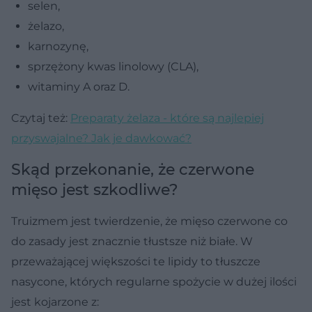
selen,
żelazo,
karnozynę,
sprzężony kwas linolowy (CLA),
witaminy A oraz D.
Czytaj też:
Preparaty żelaza - które są najlepiej
przyswajalne? Jak je dawkować?
Skąd przekonanie, że czerwone
mięso jest szkodliwe?
Truizmem jest twierdzenie, że mięso czerwone co
do zasady jest znacznie tłustsze niż białe. W
przeważającej większości te lipidy to tłuszcze
nasycone, których regularne spożycie w dużej ilości
jest kojarzone z: