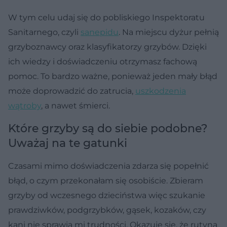
W tym celu udaj się do pobliskiego Inspektoratu
Sanitarnego, czyli
sanepidu
. Na miejscu dyżur pełnią
grzyboznawcy oraz klasyfikatorzy grzybów. Dzięki
ich wiedzy i doświadczeniu otrzymasz fachową
pomoc. To bardzo ważne, ponieważ jeden mały błąd
może doprowadzić do zatrucia,
uszkodzenia
wątroby
, a nawet śmierci.
Które grzyby są do siebie podobne?
Uważaj na te gatunki
Czasami mimo doświadczenia zdarza się popełnić
błąd, o czym przekonałam się osobiście. Zbieram
grzyby od wczesnego dzieciństwa więc szukanie
prawdziwków, podgrzybków, gąsek, kozaków, czy
kani nie sprawia mi trudności. Okazuje się, że rutyna