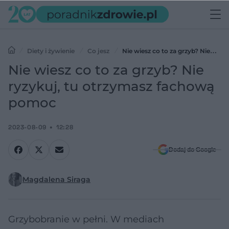
Diety i żywienie
Co jesz
Nie wiesz co to za grzyb? Nie
ryzykuj, tu otrzymasz fachową pomoc
Nie wiesz co to za grzyb? Nie
ryzykuj, tu otrzymasz fachową
pomoc
2023-08-09
12:28
Dodaj do Google
Magdalena Siraga
Grzybobranie w pełni. W mediach