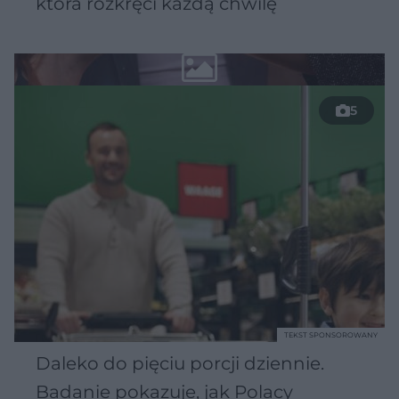
która rozkręci każdą chwilę
5
TEKST SPONSOROWANY
Daleko do pięciu porcji dziennie.
Badanie pokazuje, jak Polacy