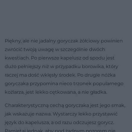
Piękny, ale nie jadalny goryczak żółciowy powinien
zwrócić twoją uwagę w szczególnie dwóch
kwestiach. Po pierwsze kapelusz od spodu jest
dużo pełniejszy niż w przypadku borowika, który
raczej ma dość wklęsły środek. Po drugie nóżka
goryczaka przypomina nieco trzonek popularnego
koźlarza, jest lekko cętkowana, a nie gładka.
Charakterystyczną cechą goryczaka jest jego smak,
jak wskazuje nazwa. Wystarczy lekko przystawić
język do kapelusza, a od razu odczujesz gorycz.
Pamiętaj jednak, aby pod żadnym pozorem nie