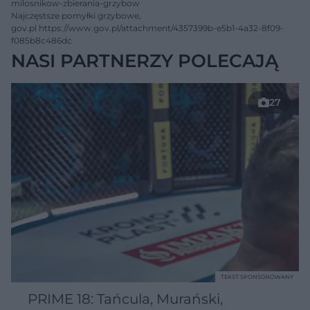
milosnikow-zbierania-grzybow
Najczęstsze pomyłki grzybowe,
gov.pl https://www.gov.pl/attachment/4357399b-e5b1-4a32-8f09-
f085b8c486dc
NASI PARTNERZY POLECAJĄ
27
TEKST SPONSOROWANY
PRIME 18: Tańcula, Murański,