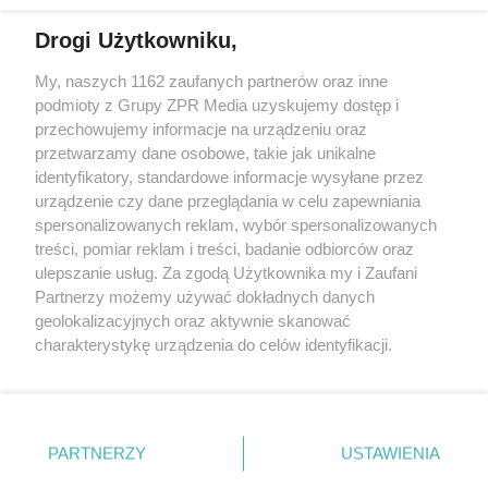
działalności leczniczej.
Drogi Użytkowniku,
Żaden utwór zamieszczony w serwisie nie może być powielany i
My, naszych 1162 zaufanych partnerów oraz inne
rozpowszechniany lub dalej rozpowszechniany w jakikolwiek sposób
podmioty z Grupy ZPR Media uzyskujemy dostęp i
(w tym także elektroniczny lub mechaniczny) na jakimkolwiek polu
eksploatacji w jakiejkolwiek formie, włącznie z umieszczaniem w
przechowujemy informacje na urządzeniu oraz
Internecie bez pisemnej zgody właściciela praw. Jakiekolwiek użycie
przetwarzamy dane osobowe, takie jak unikalne
lub wykorzystanie utworów w całości lub w części z naruszeniem
identyfikatory, standardowe informacje wysyłane przez
prawa, tzn. bez właściwej zgody, jest zabronione pod groźbą kary i
może być ścigane prawnie.
urządzenie czy dane przeglądania w celu zapewniania
spersonalizowanych reklam, wybór spersonalizowanych
treści, pomiar reklam i treści, badanie odbiorców oraz
ulepszanie usług. Za zgodą Użytkownika my i Zaufani
Partnerzy możemy używać dokładnych danych
geolokalizacyjnych oraz aktywnie skanować
charakterystykę urządzenia do celów identyfikacji.
O nas
Ponieważ cenimy Twoją prywatność, prosimy o zgodę na
korzystanie z tych technologii poprzez kliknięcie
Informacje prawne
„Akceptuję”. Zgoda jest dobrowolna i zawsze możesz ją
zmienić/wycofać klikając przycisk ustawień prywatności
Nasze serwisy
PARTNERZY
USTAWIENIA
znajdujący się w lewym dolnym rogu strony
. Niektóre
© 2026 Grupa ZPR Media