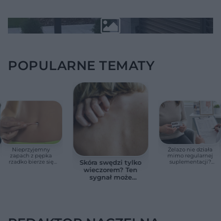
POPULARNE TEMATY
Nieprzyjemny
Żelazo nie działa
zapach z pępka
mimo regularnej
rzadko bierze się
suplementacji?
Skóra swędzi tylko
znikąd. Jeden objaw
Przyczyna może
wieczorem? Ten
zmienia wszystko
ukrywać się w
sygnał może
jelitach
wskazywać na
chorobę, która długo
nie daje objawów