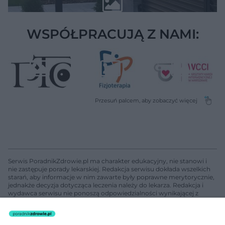
WSPÓŁPRACUJĄ Z NAMI:
Serwis PoradnikZdrowie.pl ma charakter edukacyjny, nie stanowi i
nie zastępuje porady lekarskiej. Redakcja serwisu dokłada wszelkich
starań, aby informacje w nim zawarte były poprawne merytorycznie,
jednakże decyzja dotycząca leczenia należy do lekarza. Redakcja i
wydawca serwisu nie ponoszą odpowiedzialności wynikającej z
zastosowania informacji zamieszczonych na stronach serwisu, który
nie prowadzi działalności leczniczej polegającej na udzielaniu
świadczeń zdrowotnych w rozumieniu art. 3 ust 1 ustawy o