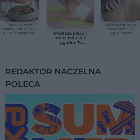
Tak zwiększysz
Skóra swędzi tylko
wchłanianie żelaza z
wieczorem? Ten
diety. Te połączenia
sygnał może
Prostsze plecy i
produktów
wskazywać na
mniej bólu w 6
pomagają przy
chorobę, która długo
tygodni. Te
anemii
nie daje objawów
ćwiczenia
pomagają
zmniejszyć wdowi
garb
REDAKTOR NACZELNA
POLECA