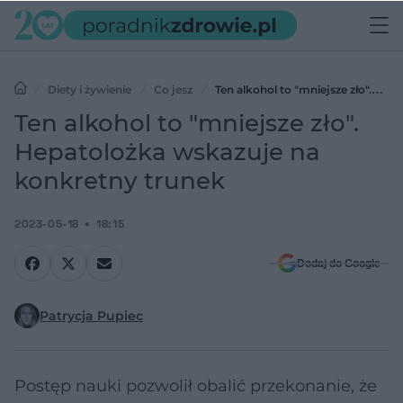
Diety i żywienie
Co jesz
Ten alkohol to "mniejsze zło".
Hepatolożka wskazuje na konkretny trunek
Ten alkohol to "mniejsze zło".
Hepatolożka wskazuje na
konkretny trunek
2023-05-18
18:15
Dodaj do Google
Patrycja Pupiec
Postęp nauki pozwolił obalić przekonanie, że