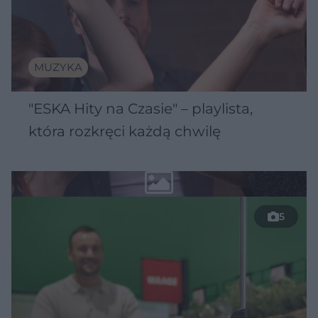
MUZYKA
"ESKA Hity na Czasie" – playlista,
która rozkręci każdą chwilę
5