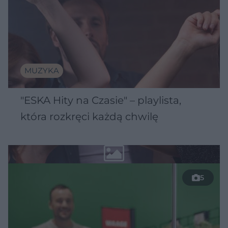
MUZYKA
"ESKA Hity na Czasie" – playlista,
która rozkręci każdą chwilę
5