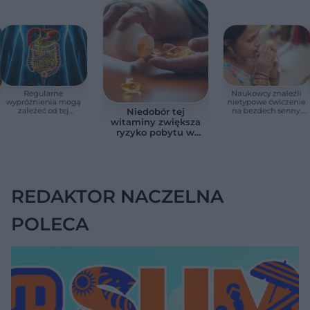
Regularne
Naukowcy znaleźli
wypróżnienia mogą
nietypowe ćwiczenie
zależeć od tej
na bezdech senny.
Niedobór tej
witaminy. Odkrycie
Efekty zaskoczyły
witaminy zwiększa
zaskoczyło
badaczy
ryzyko pobytu w
naukowców
szpitalu. Badanie
objęło 36 tys. osób
REDAKTOR NACZELNA
POLECA