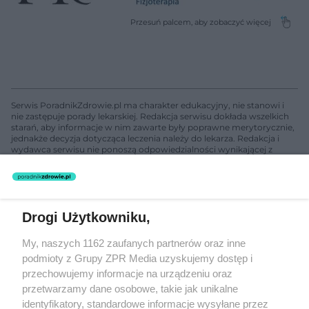
Serwis PoradnikZdrowie.pl ma charakter edukacyjny, nie stanowi i
nie zastępuje porady lekarskiej. Redakcja serwisu dokłada wszelkich
starań, aby informacje w nim zawarte były poprawne merytorycznie,
jednakże decyzja dotycząca leczenia należy do lekarza. Redakcja i
wydawca serwisu nie ponoszą odpowiedzialności wynikającej z
zastosowania informacji zamieszczonych na stronach serwisu, który
nie prowadzi działalności leczniczej polegającej na udzielaniu
świadczeń zdrowotnych w rozumieniu art. 3 ust 1 ustawy o
działalności leczniczej.
Drogi Użytkowniku,
Żaden utwór zamieszczony w serwisie nie może być powielany i
My, naszych 1162 zaufanych partnerów oraz inne
rozpowszechniany lub dalej rozpowszechniany w jakikolwiek sposób
podmioty z Grupy ZPR Media uzyskujemy dostęp i
(w tym także elektroniczny lub mechaniczny) na jakimkolwiek polu
eksploatacji w jakiejkolwiek formie, włącznie z umieszczaniem w
przechowujemy informacje na urządzeniu oraz
Internecie bez pisemnej zgody właściciela praw. Jakiekolwiek użycie
przetwarzamy dane osobowe, takie jak unikalne
lub wykorzystanie utworów w całości lub w części z naruszeniem
identyfikatory, standardowe informacje wysyłane przez
prawa, tzn. bez właściwej zgody, jest zabronione pod groźbą kary i