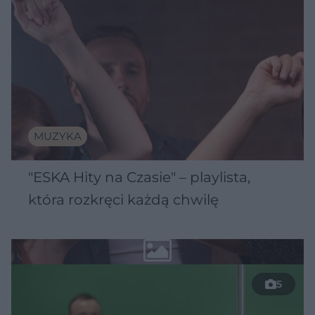
MUZYKA
"ESKA Hity na Czasie" – playlista,
która rozkręci każdą chwilę
5