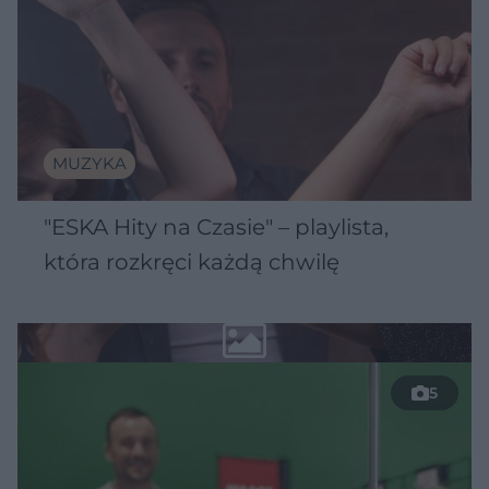
MUZYKA
"ESKA Hity na Czasie" – playlista,
która rozkręci każdą chwilę
5