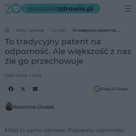
Diety i żywienie
Co jesz
To tradycyjny patent na
odporność. Ale większość z nas źle go przechowuje
To tradycyjny patent na
odporność. Ale większość z nas
źle go przechowuje
2024-01-23
9:54
Dodaj do Google
Katarzyna Głuszak
Miód to samo zdrowie. Poprawia odporność,