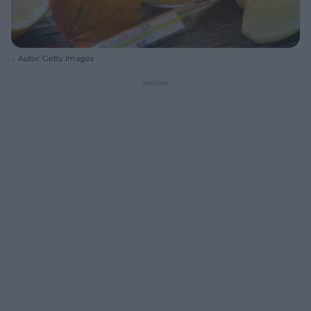
Autor: Getty Images