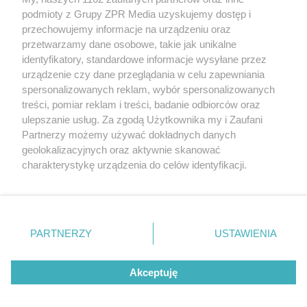
rozpowszechniany lub dalej rozpowszechniany w jakikolwiek sposób
podmioty z Grupy ZPR Media uzyskujemy dostęp i
(w tym także elektroniczny lub mechaniczny) na jakimkolwiek polu
eksploatacji w jakiejkolwiek formie, włącznie z umieszczaniem w
przechowujemy informacje na urządzeniu oraz
Internecie bez pisemnej zgody właściciela praw. Jakiekolwiek użycie
przetwarzamy dane osobowe, takie jak unikalne
lub wykorzystanie utworów w całości lub w części z naruszeniem
identyfikatory, standardowe informacje wysyłane przez
prawa, tzn. bez właściwej zgody, jest zabronione pod groźbą kary i
może być ścigane prawnie.
urządzenie czy dane przeglądania w celu zapewniania
spersonalizowanych reklam, wybór spersonalizowanych
treści, pomiar reklam i treści, badanie odbiorców oraz
ulepszanie usług. Za zgodą Użytkownika my i Zaufani
Partnerzy możemy używać dokładnych danych
geolokalizacyjnych oraz aktywnie skanować
charakterystykę urządzenia do celów identyfikacji.
O nas
Ponieważ cenimy Twoją prywatność, prosimy o zgodę na
korzystanie z tych technologii poprzez kliknięcie
Informacje prawne
„Akceptuję”. Zgoda jest dobrowolna i zawsze możesz ją
zmienić/wycofać klikając przycisk ustawień prywatności
Nasze serwisy
PARTNERZY
USTAWIENIA
znajdujący się w lewym dolnym rogu strony
. Niektóre
© 2026 Grupa ZPR Media
rodzaje przetwarzania danych nie wymagają zgody
Akceptuję
użytkownika, ale masz prawo sprzeciwić się takiemu
przetwarzaniu. Preferencje będą miały zastosowanie tylko
na tej witrynie.