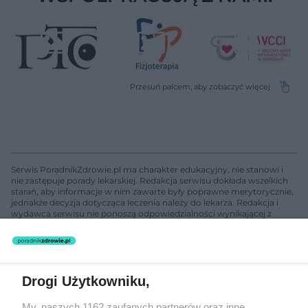
Serwis PoradnikZdrowie.pl ma charakter edukacyjny, nie stanowi i
nie zastępuje porady lekarskiej. Redakcja serwisu dokłada wszelkich
starań, aby informacje w nim zawarte były poprawne merytorycznie,
jednakże decyzja dotycząca leczenia należy do lekarza. Redakcja i
wydawca serwisu nie ponoszą odpowiedzialności wynikającej z
zastosowania informacji zamieszczonych na stronach serwisu, który
nie prowadzi działalności leczniczej polegającej na udzielaniu
świadczeń zdrowotnych w rozumieniu art. 3 ust 1 ustawy o
działalności leczniczej.
Drogi Użytkowniku,
Żaden utwór zamieszczony w serwisie nie może być powielany i
My, naszych 1162 zaufanych partnerów oraz inne