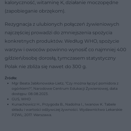
kaloryczność, witaminę K, działanie moczopędne
(zapobieganie obrzękom).
Rezygnacja z ulubionych połączeń żywieniowych
najczęściej prowadzi do zmniejszenia spożycia
konkretnych produktów. Według WHO, spożycie
warzyw i owoców powinno wynosić́ co najmniej 400
g/dzień/osobę dorosłą, tymczasem statystyczny
Polak nie zbliża się nawet do 300 g.
Źródła:
Mgr Beata Jabłonowska-Lietz, "Czy można łączyć pomidora z
ogórkiem?", Narodowe Centrum Edukacji Żywieniowej, data
dostępu: 08.08.2023.
GUS, WHO
Kunachowicz H., Przygoda B., Nadolna I., Iwanow K. Tabele
składu i wartości odżywczej żywności. Wydawnictwo Lekarskie
PZWL; 2017. Warszawa.