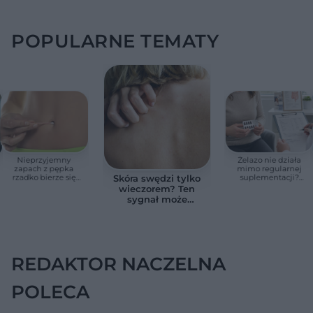
POPULARNE TEMATY
Nieprzyjemny
Żelazo nie działa
zapach z pępka
mimo regularnej
rzadko bierze się
suplementacji?
Skóra swędzi tylko
znikąd. Jeden objaw
Przyczyna może
wieczorem? Ten
zmienia wszystko
ukrywać się w
sygnał może
jelitach
wskazywać na
chorobę, która długo
nie daje objawów
REDAKTOR NACZELNA
POLECA