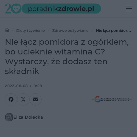
Diety i żywienie
Zdrowe odżywianie
Nie łącz pomidora z
ogórkiem, bo ucieknie witamina C? Wystarczy, że dodasz ten
Nie łącz pomidora z ogórkiem,
składnik
bo ucieknie witamina C?
Wystarczy, że dodasz ten
składnik
2023-08-08
9:28
Dodaj do Google
Eliza Dolecka