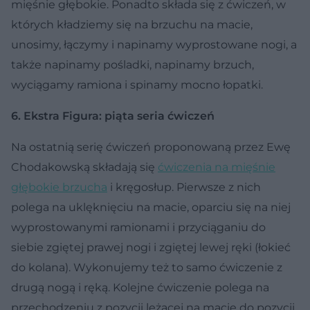
mięśnie głębokie. Ponadto składa się z ćwiczeń, w
których kładziemy się na brzuchu na macie,
unosimy, łączymy i napinamy wyprostowane nogi, a
także napinamy pośladki, napinamy brzuch,
wyciągamy ramiona i spinamy mocno łopatki.
6. Ekstra Figura: piąta seria ćwiczeń
Na ostatnią serię ćwiczeń proponowaną przez Ewę
Chodakowską składają się
ćwiczenia na mięśnie
głębokie brzucha
i kręgosłup. Pierwsze z nich
polega na uklęknięciu na macie, oparciu się na niej
wyprostowanymi ramionami i przyciąganiu do
siebie zgiętej prawej nogi i zgiętej lewej ręki (łokieć
do kolana). Wykonujemy też to samo ćwiczenie z
drugą nogą i ręką. Kolejne ćwiczenie polega na
przechodzeniu z pozycji leżącej na macie do pozycji