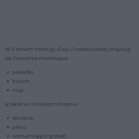
W 5 seriach treningu Ewy Chodakowskiej znajdują
się ćwiczenia modelujące:
pośladki,
brzuch,
nogi,
a także w mniejszym stopniu:
ramiona,
plecy,
wzmacniające grzbiet.