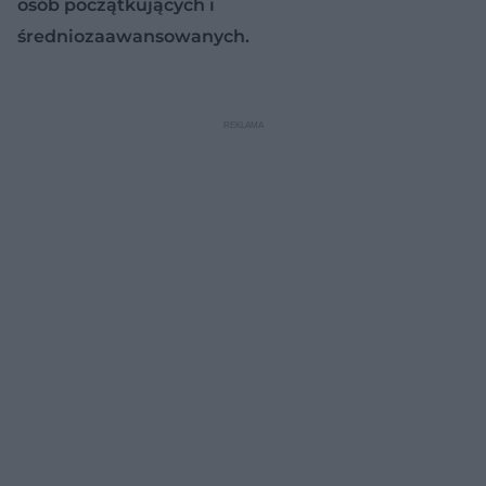
osób początkujących i
średniozaawansowanych.