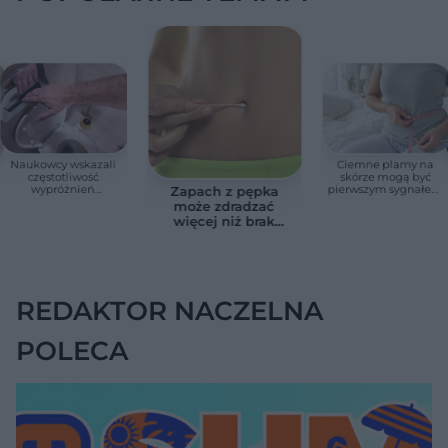
Naukowcy wskazali
Ciemne plamy na
częstotliwość
skórze mogą być
wypróżnień
pierwszym sygnałem
Zapach z pępka
związaną ze
insulinooporności.
może zdradzać
zdrowiem.
Ten objaw łatwo
więcej niż brak
Większość osób nie
zlekceważyć
higieny. Te objawy
zna tej normy
wymagają
konsultacji
lekarskiej
REDAKTOR NACZELNA
POLECA