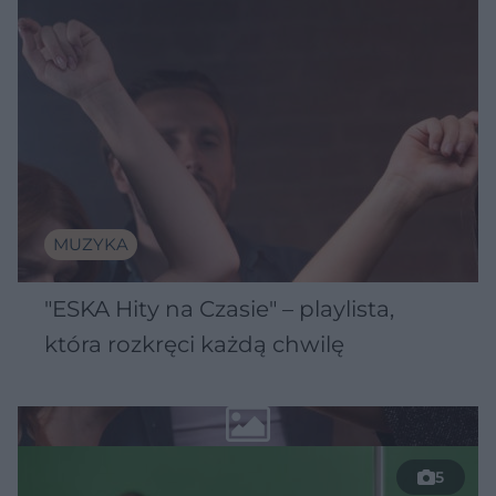
MUZYKA
"ESKA Hity na Czasie" – playlista,
która rozkręci każdą chwilę
5