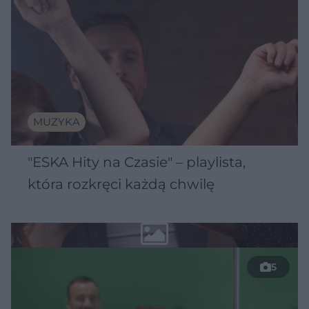
MUZYKA
"ESKA Hity na Czasie" – playlista,
która rozkręci każdą chwilę
5