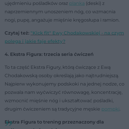
ujędrnieniu pośladków oraz
planka
(deski) z
naprzemiennym unoszeniem nóg, co wzmacnia
nogi, pupę, angażuje mięśnie kręgosłupa i ramion.
Czytaj też:
"Kick fit" Ewy Chodakowskiej - na czym
polega i jakie faje efekty?
4. Ekstra Figura: trzecia seria ćwiczeń
To ta część Ekstra Figury, którą ćwiczące z Ewą
Chodakowską osoby określają jako najtrudniejszą.
Najpierw wykonujemy podskoki na jednej nodze, co
pozwala nam wyćwiczyć równowagę, koncentrację,
wzmocnić mięśnie nóg i ukształtować pośladki,
drugim ćwiczeniem są tradycyjne męskie
pompki
.
Ekstra Figura to trening przeznaczony dla