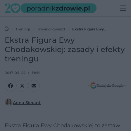
Treningi
Treningi gwiazd
Ekstra Figura Ewy
Chodakowskiej: zasady i efekty treningu
Ekstra Figura Ewy
Chodakowskiej: zasady i efekty
treningu
2017-04-24
11:11
Dodaj do Google
Anna Sierant
Ekstra Figura Ewy Chodakowskiej to zestaw