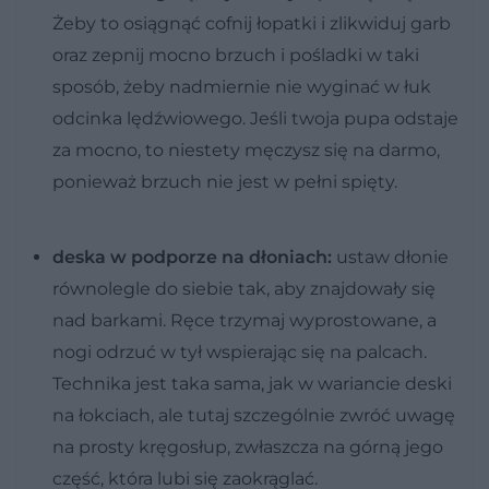
Żeby to osiągnąć cofnij łopatki i zlikwiduj garb
oraz zepnij mocno brzuch i pośladki w taki
sposób, żeby nadmiernie nie wyginać w łuk
odcinka lędźwiowego. Jeśli twoja pupa odstaje
za mocno, to niestety męczysz się na darmo,
ponieważ brzuch nie jest w pełni spięty.
deska w podporze na dłoniach:
ustaw dłonie
równolegle do siebie tak, aby znajdowały się
nad barkami. Ręce trzymaj wyprostowane, a
nogi odrzuć w tył wspierając się na palcach.
Technika jest taka sama, jak w wariancie deski
na łokciach, ale tutaj szczególnie zwróć uwagę
na prosty kręgosłup, zwłaszcza na górną jego
część, która lubi się zaokrąglać.