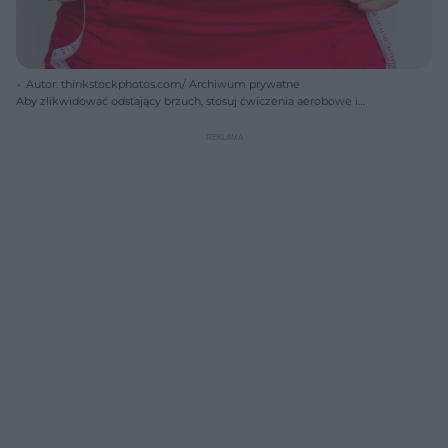
Autor: thinkstockphotos.com/ Archiwum prywatne
Aby zlikwidować odstający brzuch, stosuj ćwiczenia aerobowe i
interwałowe w połączeniu z dietą.