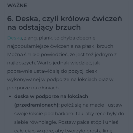
WAŻNE
6. Deska, czyli królowa ćwiczeń
na odstający brzuch
Deska
, z ang. plank, to chyba obecnie
najpopularniejsze ćwiczenie na płaski brzuch.
Można śmiało powiedzieć, że jest też jednym z
najlepszych. Warto jednak wiedzieć, jak
poprawnie ustawić się do pozycji deski
wykonywanej w podporze na łokciach oraz w
podporze na dłoniach.
deska w podporze na łokciach
(przedramionach):
połóż się na macie i ustaw
swoje łokcie pod barkami tak, aby ręce były do
siebie równolegle. Postaw palce stóp i unieś
całe ciało w górę, aby tworzyło prostą linię.