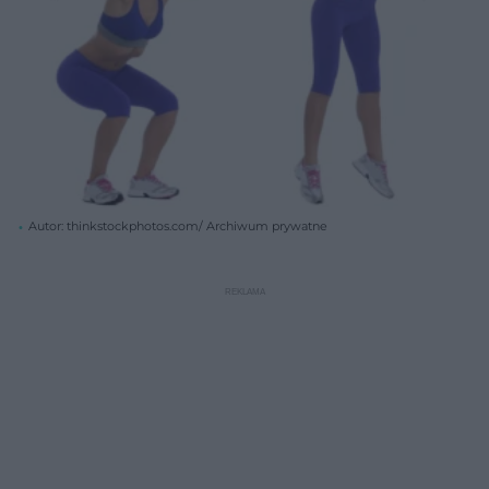
Autor: thinkstockphotos.com/ Archiwum prywatne