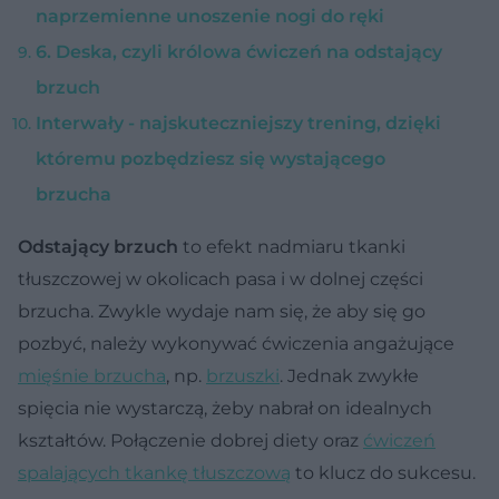
naprzemienne unoszenie nogi do ręki
6. Deska, czyli królowa ćwiczeń na odstający
brzuch
Interwały - najskuteczniejszy trening, dzięki
któremu pozbędziesz się wystającego
brzucha
Odstający brzuch
to efekt nadmiaru tkanki
tłuszczowej w okolicach pasa i w dolnej części
brzucha. Zwykle wydaje nam się, że aby się go
pozbyć, należy wykonywać ćwiczenia angażujące
mięśnie brzucha
, np.
brzuszki
. Jednak zwykłe
spięcia nie wystarczą, żeby nabrał on idealnych
kształtów. Połączenie dobrej diety oraz
ćwiczeń
spalających tkankę tłuszczową
to klucz do sukcesu.