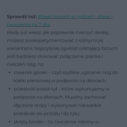
Sprawdź też:
Płaski brzuch w tydzień - dieta i
ćwiczenia na 7 dni
Kiedy już wiesz, jak poprawnie ćwiczyć deskę,
możesz poeksperymentować z różnymi jej
wariantami. Najszybciej zgubisz odstający brzuch
jeśli będziesz stosować połączenie planka i
ćwiczeń nóg, np:
rowerek górski
– czyli szybkie uginanie nóg do
klatki piersiowej w podporze na dłoniach;
przeskoki przód-tył
– które wykonujemy w
podporze na dłoniach. Musimy zachować
złączone stopy i wykonywać niewielkie
przeskoki do przodu i do tyłu;
skręty bioder
– to ćwiczenie robimy w