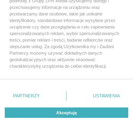
podmioty z Grupy ZPR Media uzyskujemy dostęp i
przechowujemy informacje na urządzeniu oraz
przetwarzamy dane osobowe, takie jak unikalne
identyfikatory, standardowe informacje wysyłane przez
urządzenie czy dane przeglądania w celu zapewniania
spersonalizowanych reklam, wybór spersonalizowanych
treści, pomiar reklam i treści, badanie odbiorców oraz
ulepszanie usług. Za zgodą Użytkownika my i Zaufani
Partnerzy możemy używać dokładnych danych
geolokalizacyjnych oraz aktywnie skanować
charakterystykę urządzenia do celów identyfikacji.
Ponieważ cenimy Twoją prywatność, prosimy o zgodę na
korzystanie z tych technologii poprzez kliknięcie
„Akceptuję”. Zgoda jest dobrowolna i zawsze możesz ją
zmienić/wycofać klikając przycisk ustawień prywatności
PARTNERZY
USTAWIENIA
znajdujący się w lewym dolnym rogu strony
. Niektóre
rodzaje przetwarzania danych nie wymagają zgody
Akceptuję
użytkownika, ale masz prawo sprzeciwić się takiemu
przetwarzaniu. Preferencje będą miały zastosowanie tylko
na tej witrynie.