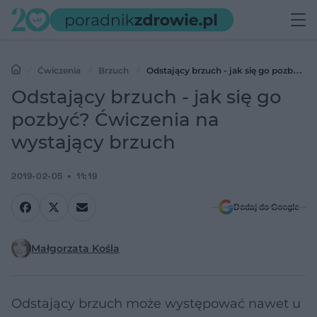
Ćwiczenia
Brzuch
Odstający brzuch - jak się go pozbyć?
Ćwiczenia na wystający brzuch
Odstający brzuch - jak się go
pozbyć? Ćwiczenia na
wystający brzuch
2019-02-05
11:19
Dodaj do Google
Małgorzata Kośla
Odstający brzuch może występować nawet u