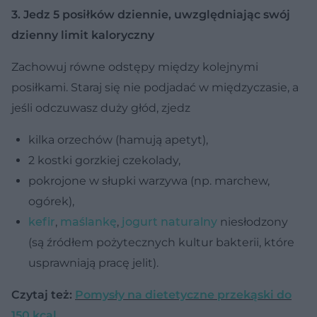
3. Jedz 5 posiłków dziennie, uwzględniając swój
dzienny limit kaloryczny
Zachowuj równe odstępy między kolejnymi
posiłkami. Staraj się nie podjadać w międzyczasie, a
jeśli odczuwasz duży głód, zjedz
kilka orzechów (hamują apetyt),
2 kostki gorzkiej czekolady,
pokrojone w słupki warzywa (np. marchew,
ogórek),
kefir
,
maślankę
,
jogurt naturalny
niesłodzony
(są źródłem pożytecznych kultur bakterii, które
usprawniają pracę jelit).
Czytaj też:
Pomysły na dietetyczne przekąski do
150 kcal