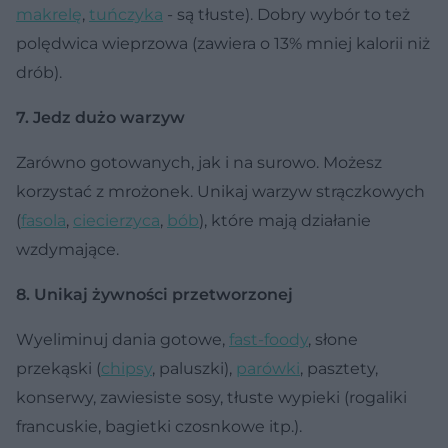
makrelę
,
tuńczyka
- są tłuste). Dobry wybór to też
polędwica wieprzowa (zawiera o 13% mniej kalorii niż
drób).
7. Jedz dużo warzyw
Zarówno gotowanych, jak i na surowo. Możesz
korzystać z mrożonek. Unikaj warzyw strączkowych
(
fasola
,
ciecierzyca
,
bób
), które mają działanie
wzdymające.
8. Unikaj żywności przetworzonej
Wyeliminuj dania gotowe,
fast-foody
, słone
przekąski (
chipsy
, paluszki),
parówki
, pasztety,
konserwy, zawiesiste sosy, tłuste wypieki (rogaliki
francuskie, bagietki czosnkowe itp.).