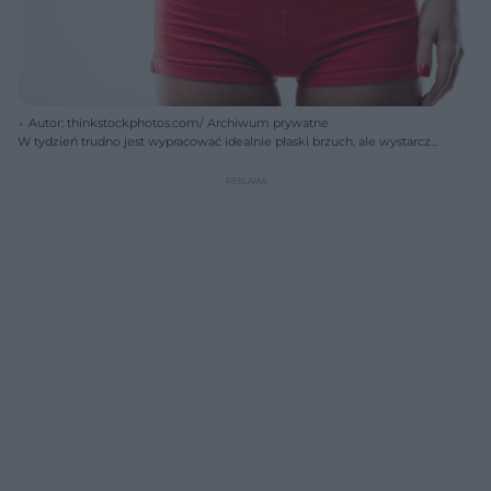
Autor: thinkstockphotos.com/ Archiwum prywatne
W tydzień trudno jest wypracować idealnie płaski brzuch, ale wystarczy
trochę samozaparcia, a można go wyszczuplić.