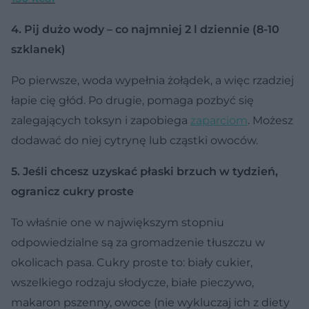
4. Pij dużo wody – co najmniej 2 l dziennie (8-10
szklanek)
Po pierwsze, woda wypełnia żołądek, a więc rzadziej
łapie cię głód. Po drugie, pomaga pozbyć się
zalegających toksyn i zapobiega
zaparciom
. Możesz
dodawać do niej cytrynę lub cząstki owoców.
5. Jeśli chcesz uzyskać płaski brzuch w tydzień,
ogranicz cukry proste
To właśnie one w największym stopniu
odpowiedzialne są za gromadzenie tłuszczu w
okolicach pasa. Cukry proste to: biały cukier,
wszelkiego rodzaju słodycze, białe pieczywo,
makaron pszenny, owoce (nie wykluczaj ich z diety