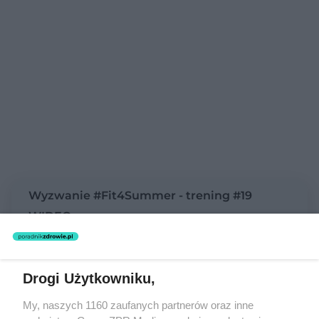
Wyzwanie #Fit4Summer - trening #19
WIDEO
Trening kardio (aerobowy) na płaski brzuch
Drogi Użytkowniku,
Mięśni brzucha
nie można przetrenować, dlatego
My, naszych 1160 zaufanych partnerów oraz inne