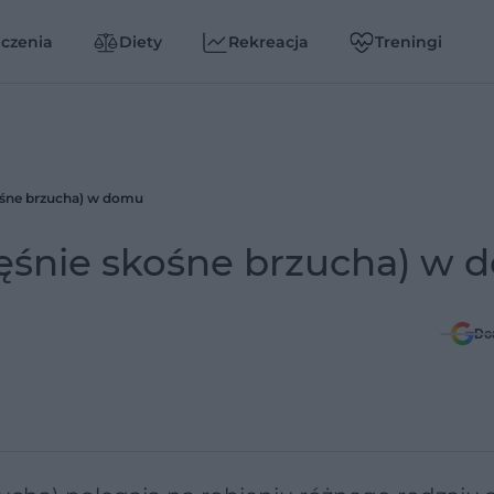
czenia
Diety
Rekreacja
Treningi
ośne brzucha) w domu
ięśnie skośne brzucha) w
Do