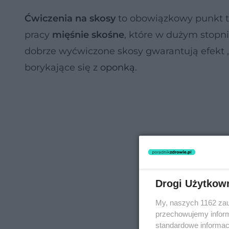
Ćwiczenia na skosy
to obowiązkowy punkt 
pracy
mięśnie skośne
, które w dużym stopni
dobrze wyćwiczone skosy gwarantują efekt „
borykające się z
oponką
.
Drogi Użytkow
My, naszych 1162 zau
przechowujemy informa
standardowe informac