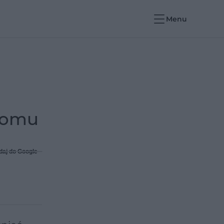
Menu
 domu
daj do Google