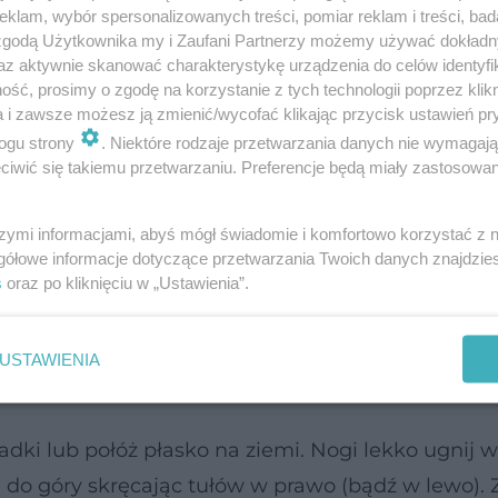
klam, wybór spersonalizowanych treści, pomiar reklam i treści, bad
 zgodą Użytkownika my i Zaufani Partnerzy możemy używać dokład
 skośne nie sprawią, że spalisz tłuszcz z brzucha
az aktywnie skanować charakterystykę urządzenia do celów identyfi
ść, prosimy o zgodę na korzystanie z tych technologii poprzez klikn
mi, które podkręcą metabolizm – najlepiej do tego
a i zawsze możesz ją zmienić/wycofać klikając przycisk ustawień pr
 początkujących) i
treningi interwałowe
(dla bardz
ogu strony
. Niektóre rodzaje przetwarzania danych nie wymagaj
 będą tylko uzupełnieniem, ale bardzo ważnym, 
iwić się takiemu przetwarzaniu. Preferencje będą miały zastosowanie
 temu unikniesz efektu zwiotczałej skóry po odchu
szymi informacjami, abyś mógł świadomie i komfortowo korzystać z
gółowe informacje dotyczące przetwarzania Twoich danych znajdzi
ki którym wymodelujesz swój brzuch i talię.
s
oraz po kliknięciu w „Ustawienia”.
oder w górę po skosie
USTAWIENIA
sobom mającym problemy z kręgosłupem.
adki lub połóż płasko na ziemi. Nogi lekko ugnij w
 do góry skręcając tułów w prawo (bądź w lewo). 