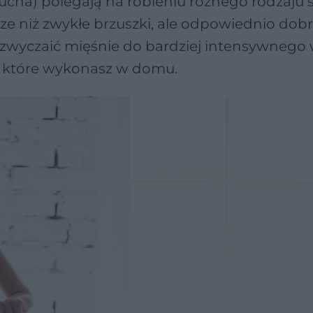
ucha) polegają na robieniu różnego rodzaju 
sze niż zwykłe brzuszki, ale odpowiednio dob
zwyczaić mięśnie do bardziej intensywnego w
, które wykonasz w domu.