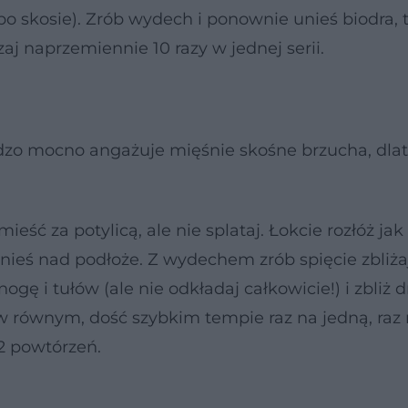
o skosie). Zrób wydech i ponownie unieś biodra,
aj naprzemiennie 10 razy w jednej serii.
ardzo mocno angażuje mięśnie skośne brzucha, dla
eść za potylicą, ale nie splataj. Łokcie rozłóż jak
unieś nad podłoże. Z wydechem zrób spięcie zbliża
gę i tułów (ale nie odkładaj całkowicie!) i zbliż d
 w równym, dość szybkim tempie raz na jedną, raz
2 powtórzeń.