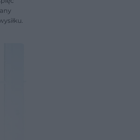
spięć
rany
ysiłku.