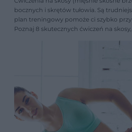
Ćwiczenia na skosy (mięśnie skośne brz
bocznych i skrętów tułowia. Są trudniej
plan treningowy pomoże ci szybko przy
Poznaj 8 skutecznych ćwiczeń na skosy