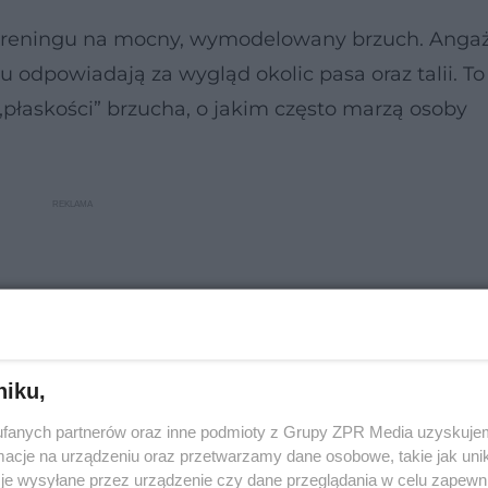
treningu na mocny, wymodelowany brzuch. Angaż
u odpowiadają za wygląd okolic pasa oraz talii. To
płaskości” brzucha, o jakim często marzą osoby
niku,
fanych partnerów oraz inne podmioty z Grupy ZPR Media uzyskujem
cje na urządzeniu oraz przetwarzamy dane osobowe, takie jak unika
je wysyłane przez urządzenie czy dane przeglądania w celu zapewn