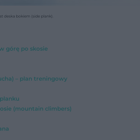
t deska bokiem (side plank).
 w górę po skosie
ucha) – plan treningowy
 planku
kosie (mountain climbers)
ana