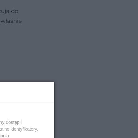
ują do
 właśnie
y dostęp i
lne identyfikatory,
iania