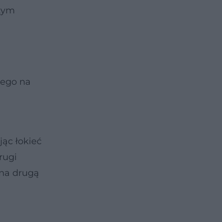
 tym
tego na
jąc łokieć
rugi
 na drugą