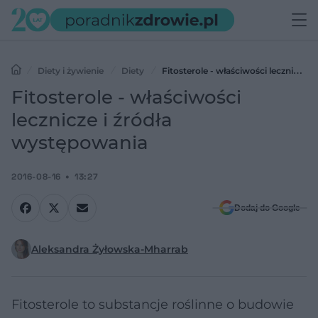
Diety i żywienie
Diety
Fitosterole - właściwości lecznicze i
źródła występowania
Fitosterole - właściwości
lecznicze i źródła
występowania
2016-08-16
13:27
Dodaj do Google
Aleksandra Żyłowska-Mharrab
Fitosterole to substancje roślinne o budowie