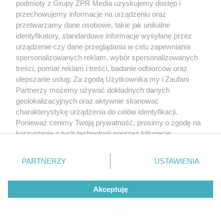
podmioty z Grupy ZPR Media uzyskujemy dostęp i
przechowujemy informacje na urządzeniu oraz
przetwarzamy dane osobowe, takie jak unikalne
identyfikatory, standardowe informacje wysyłane przez
urządzenie czy dane przeglądania w celu zapewniania
spersonalizowanych reklam, wybór spersonalizowanych
treści, pomiar reklam i treści, badanie odbiorców oraz
ulepszanie usług. Za zgodą Użytkownika my i Zaufani
Partnerzy możemy używać dokładnych danych
geolokalizacyjnych oraz aktywnie skanować
charakterystykę urządzenia do celów identyfikacji.
Ponieważ cenimy Twoją prywatność, prosimy o zgodę na
korzystanie z tych technologii poprzez kliknięcie
„Akceptuję”. Zgoda jest dobrowolna i zawsze możesz ją
zmienić/wycofać klikając przycisk ustawień prywatności
PARTNERZY
USTAWIENIA
znajdujący się w lewym dolnym rogu strony
. Niektóre
rodzaje przetwarzania danych nie wymagają zgody
Akceptuję
użytkownika, ale masz prawo sprzeciwić się takiemu
przetwarzaniu. Preferencje będą miały zastosowanie tylko
na tej witrynie.