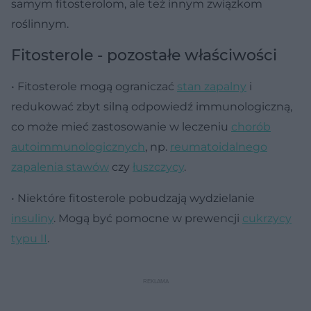
samym fitosterolom, ale też innym związkom
roślinnym.
Fitosterole - pozostałe właściwości
• Fitosterole mogą ograniczać
stan zapalny
i
redukować zbyt silną odpowiedź immunologiczną,
co może mieć zastosowanie w leczeniu
chorób
autoimmunologicznych
, np.
reumatoidalnego
zapalenia stawów
czy
łuszczycy
.
• Niektóre fitosterole pobudzają wydzielanie
insuliny
. Mogą być pomocne w prewencji
cukrzycy
typu II
.