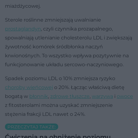
miażdżycowej.
Sterole roślinne zmniejszają uwalnianie
prostaglandyn
, czyli czynnika prozapalnego,
spowalniają utlenianie cholesterolu LDL i zwiększają
żywotność komórek śródbłonka naczyń
krwionośnych. To wszystko wpływa pozytywnie na
funkcjonowanie układu sercowo-naczyniowego.
Spadek poziomu LDL o 10% zmniejsza ryzyko
choroby wieńcowej
o 20%. Łącząc właściwą dietę
bogatą w
błonnik
,
zdrowe tłuszcze
,
warzywa
i
owoce
z fitosterolami można uzyskać zmniejszenie
stężenia frakcji LDL nawet o 24%.
PRZECZYTAJ TAKŻE:
Ćwiczenia na obniżenie poziomu