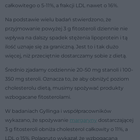
całkowitego o 5-11%, a frakcji LDL nawet o 16%.
Na podstawie wielu badań stwierdzono, że
przyjmowanie powyżej 3 g fitosteroli dziennie nie
wpływa na dalszy spadek stężenia lipoprotein i tą
ilość uznaje się za graniczną. Jest to i tak dużo
więcej, niż przeciętnie dostarczamy sobie z dietą.
Średnio zjadamy codziennie 20-50 mg stanoli i 100-
350 mg steroli. Oznacza to, że aby obniżyć poziom
cholesterolu dietą, musimy spożywać produkty
wzbogacane fitosterolami.
W badaniach Gyllinga i współpracowników
wykazano, że spożywanie
margaryny
dostarczającej
3 g fitosteroli obniża cholesterol całkowity o 11%, a
LDL o 15%. Polagruto wykazał, że wzbogacana