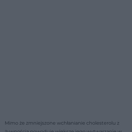
Mimo że zmniejszone wchłanianie cholesterolu z
żywnością powoduje większe jego wytwarzanie w