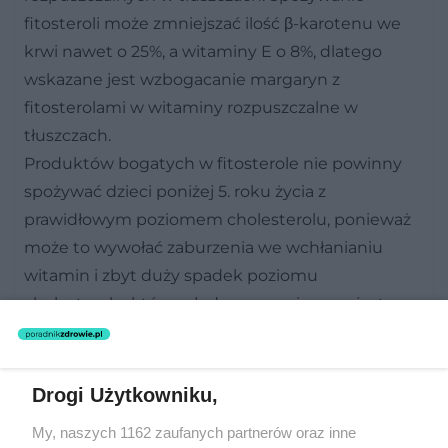
fitosteroli może zmniejszać ilość β-karotenu we
krwi nawet o 25%, a witaminy E o 8%, dlatego
wskazane jest wzbogacanie margaryn z
fitosterolami w witaminy rozpuszczalne w
tłuszczach.
Produktów bogatych w fitosterole nie powinny
spożywać dzieci poniżej 5. roku życia z
prawidłowym poziomem cholesterolu, ponieważ
może to wywołać zaburzenia we wchłanianiu
witamin i zbyt duży spadek poziomu
cholesterolu, który młodym organizmom jest
niezbędny.
Drogi Użytkowniku,
Piśmiennictwo:
My, naszych 1162 zaufanych partnerów oraz inne