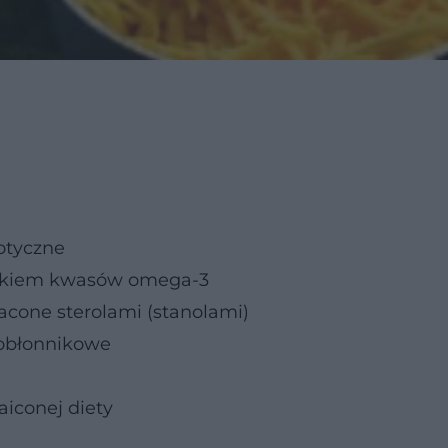
otyczne
datkiem kwasów omega-3
cone sterolami (stanolami)
kobłonnikowe
iconej diety