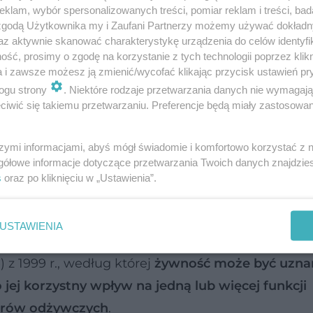
klam, wybór spersonalizowanych treści, pomiar reklam i treści, bad
 zgodą Użytkownika my i Zaufani Partnerzy możemy używać dokład
az aktywnie skanować charakterystykę urządzenia do celów identyfi
ść, prosimy o zgodę na korzystanie z tych technologii poprzez klikn
a i zawsze możesz ją zmienić/wycofać klikając przycisk ustawień pr
ogu strony
. Niektóre rodzaje przetwarzania danych nie wymagaj
iwić się takiemu przetwarzaniu. Preferencje będą miały zastosowanie
szymi informacjami, abyś mógł świadomie i komfortowo korzystać z
gółowe informacje dotyczące przetwarzania Twoich danych znajdzi
s
oraz po kliknięciu w „Ustawienia”.
rogram dietetyczny
USTAWIENIA
uporządkować definicja zamieszczona w raporci
z 1999 r., według której
żywność może być uzna
jej korzystny wpływ na jedną lub więcej funkcji
lorów odżywczych
.