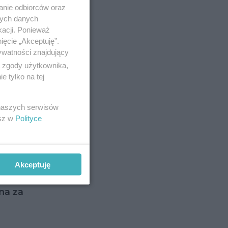
anie odbiorców oraz
nych danych
kacji. Ponieważ
ięcie „Akceptuję”.
ywatności znajdujący
ą zgody użytkownika,
 tylko na tej
 naszych serwisów
esz w
Polityce
Akceptuję
e FUFOSE
na za