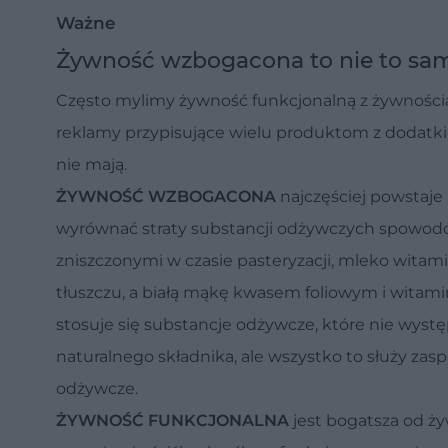
Ważne
Żywność wzbogacona to nie to sam
Często mylimy żywność funkcjonalną z żywnośc
reklamy przypisujące wielu produktom z dodatki
nie mają.
ŻYWNOŚĆ WZBOGACONA
najczęściej powstaje
wyrównać straty substancji odżywczych spowodo
zniszczonymi w czasie pasteryzacji, mleko witami
tłuszczu, a białą mąkę kwasem foliowym i witami
stosuje się substancje odżywcze, które nie wystę
naturalnego składnika, ale wszystko to służy za
odżywcze.
ŻYWNOŚĆ FUNKCJONALNA
jest bogatsza od ż