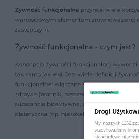
Żywność funkcjonalna
przynosi wiele korzy
wartościowym elementem zrównoważonej
zastępczym.
Żywność funkcjonalna - czym jest?
Koncepcja żywności funkcjonalnej wywodzi s
tak samo jak leki. Jest wiele definicji żywn
funkcjonalnej włączane są wszystkie produk
zdrowie (
błonnik
,
nienasycone kwasy tłuszc
substancje bioaktywne, specjalnego przezna
Drogi Użytkow
dietetyczna (np. niskokaloryczna, bezglute
My, naszych 1162 zau
przechowujemy informa
standardowe informac