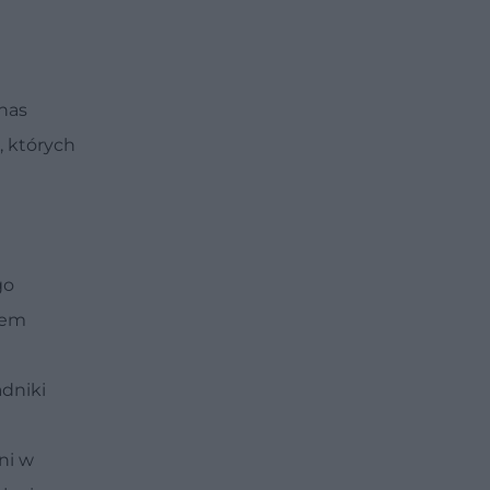
nas
, których
i
go
sem
adniki
ni w