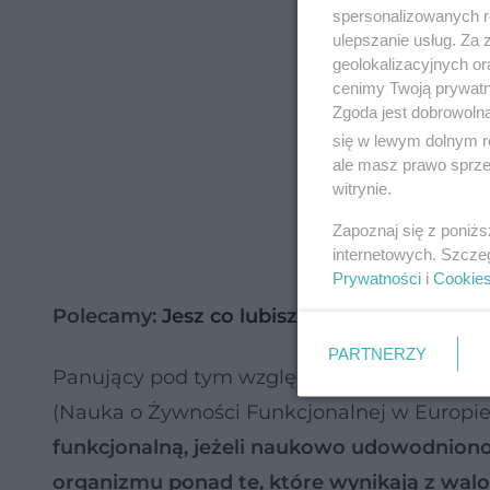
spersonalizowanych re
ulepszanie usług. Za
geolokalizacyjnych or
cenimy Twoją prywatno
Zgoda jest dobrowoln
się w lewym dolnym r
ale masz prawo sprzec
witrynie.
Zapoznaj się z poniż
internetowych. Szcze
Prywatności
i
Cookie
Polecamy:
Jesz co lubisz - kompleksowy p
PARTNERZY
Panujący pod tym względem chaos próbuje 
(Nauka o Żywności Funkcjonalnej w Europie) 
funkcjonalną, jeżeli naukowo udowodniono 
organizmu ponad te, które wynikają z wa