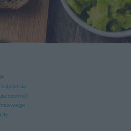
ch
śniadania
łuszczowe?
szczowego
ady