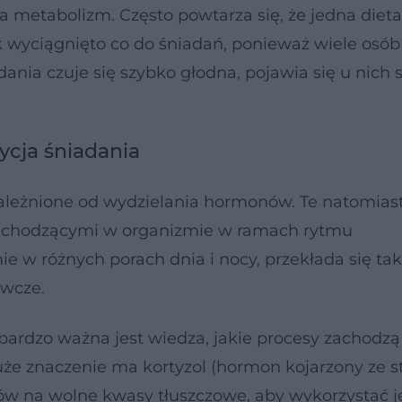
na metabolizm. Często powtarza się, że jedna diet
ek wyciągnięto co do śniadań, ponieważ wiele osób
nia czuje się szybko głodna, pojawia się u nich 
cja śniadania
leżnione od wydzielania hormonów. Te natomias
 zachodzącymi w organizmie w ramach rytmu
ie w różnych porach dnia i nocy, przekłada się ta
ywcze.
ardzo ważna jest wiedza, jakie procesy zachodzą
uże znaczenie ma kortyzol (hormon kojarzony ze s
dów na wolne kwasy tłuszczowe, aby wykorzystać j