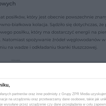
zowych
at posiłków, który jest obecnie powszechnie znan
ywno-białkowa kolacja. Sądziło się dotychczas, że
wego posiłku, który ma dostarczyć energii na pie
nia. Natomiast spożywanie źródeł węglowodanów w
niu na wadze i odkładaniu tkanki tłuszczowej.
niku,
fanych partnerów oraz inne podmioty z Grupy ZPR Media uzyskujem
cje na urządzeniu oraz przetwarzamy dane osobowe, takie jak unika
je wysyłane przez urządzenie czy dane przeglądania w celu zapewn