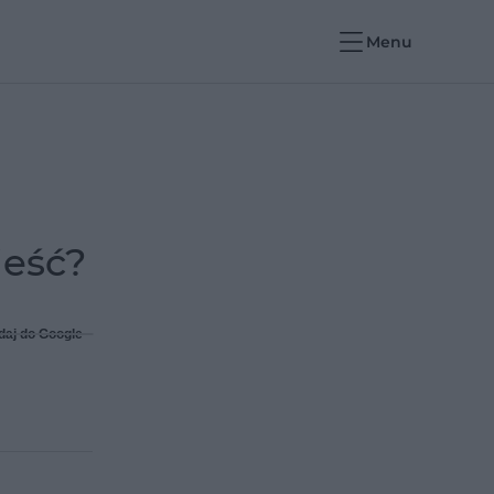
Menu
jeść?
daj do Google