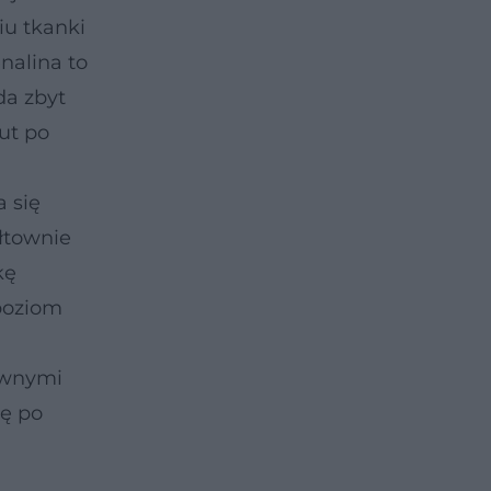
iu tkanki
enalina to
da zbyt
ut po
a
a się
łtownie
kę
 poziom
ownymi
ię po