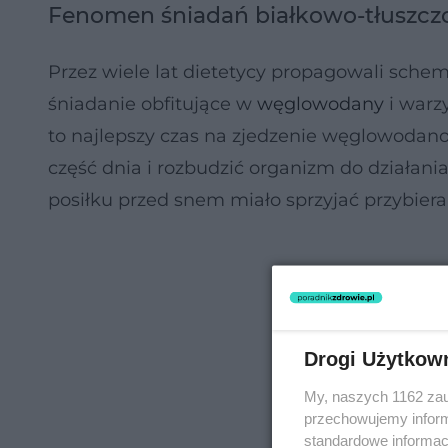
Fenomen śniadań białkowo-tłuszc
Przez wiele lat dietetycy propagowali schem
śniadanie obfitujące w
węglowodany
i warz
to najlepszy czas na zjedzenie węglowodano
część dnia i rozbudzić organizm do działa
posiłku przed snem miało sprzyjać przybiera
Drogi Użytkow
My, naszych 1162 zau
przechowujemy informa
standardowe informac