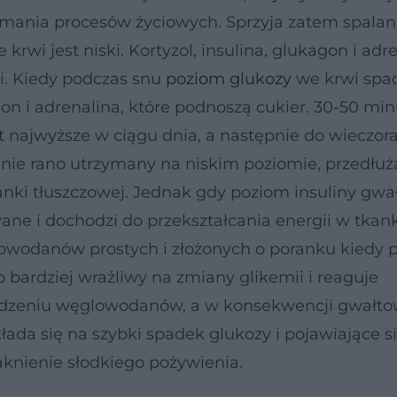
ymania procesów życiowych. Sprzyja zatem spalan
e krwi jest niski. Kortyzol, insulina, glukagon i adr
i. Kiedy podczas snu
poziom glukozy
we krwi spa
gon i adrenalina, które podnoszą cukier. 30-50 min
t najwyższe w ciągu dnia, a następnie do wieczor
anie rano utrzymany na niskim poziomie, przedłuż
anki tłuszczowej. Jednak gdy poziom insuliny gwa
wane i dochodzi do przekształcania energii w tkan
glowodanów prostych i złożonych o poranku kiedy
o bardziej wrażliwy na zmiany glikemii i reaguje
edzeniu węglowodanów, a w konsekwencji gwałt
łada się na szybki spadek glukozy i pojawiające s
łaknienie słodkiego pożywienia.