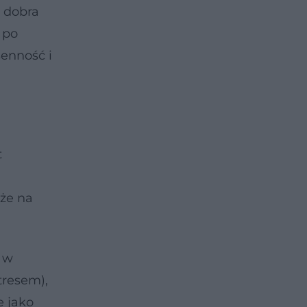
a dobra
 po
senność i
t
kże na
 w
tresem),
e jako