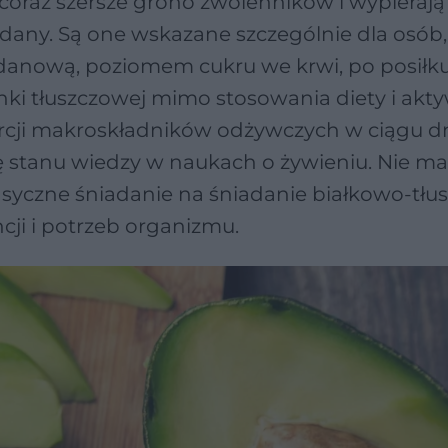
coraz szersze grono zwolenników i wypierają
any. Są one wskazane szczególnie dla osób,
nową, poziomem cukru we krwi, po posiłku
anki tłuszczowej mimo stosowania diety i akt
orcji makroskładników odżywczych w ciągu d
ę stanu wiedzy w naukach o żywieniu. Nie ma
lasyczne śniadanie na śniadanie białkowo-tłu
cji i potrzeb organizmu.