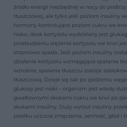
źródło energii niezbędnej w nocy do podtrz
tłuszczowej, ale tylko jeśli poziom insuliny w
hormony kontrolujące poziom cukru we krw
nisko, obok kortyzolu wydzielany jest gluka
przebudzeniu stężenie kortyzolu we krwi jes
stopniowo spada. Jeśli poziom insuliny zost
działanie kortyzolu wzmagające spalanie tk
wzrośnie, spalanie tłuszczu zostaje zabloko
tłuszczową. Dzieje się tak po zjedzeniu wę
glukozy jest niski – organizm jest wtedy duż
gwałtownymi skokami cukru we krwi po zj
skokami insuliny. Duży wyrzut insuliny przek
posiłku uczucie zmęczenia, senność, głód i 