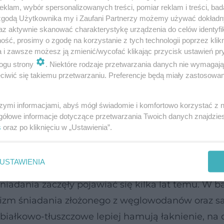
klam, wybór spersonalizowanych treści, pomiar reklam i treści, bad
 zgodą Użytkownika my i Zaufani Partnerzy możemy używać dokład
az aktywnie skanować charakterystykę urządzenia do celów identyfi
ść, prosimy o zgodę na korzystanie z tych technologii poprzez klikn
a i zawsze możesz ją zmienić/wycofać klikając przycisk ustawień pr
ażdego działa w opisany sposób i czasem może prz
ogu strony
. Niektóre rodzaje przetwarzania danych nie wymagaj
iwić się takiemu przetwarzaniu. Preferencje będą miały zastosowanie
u rozwija się bardzo dynamicznie, stąd zmiany za
własnych obserwacji ludzi ze środowiska zajmując
szymi informacjami, abyś mógł świadomie i komfortowo korzystać z
badań naukowych stwierdzono, że węglowodanowe
gółowe informacje dotyczące przetwarzania Twoich danych znajdzi
 kanapki, naleśniki z razowej mąki czy placuszki
s
oraz po kliknięciu w „Ustawienia”.
ch, a alternatywą dla niego jest śniadanie białko
USTAWIENIA
niadania zaczęły pojawiać się kilka lat temu. W 
zm śniadania złożonego z węglowodanów oraz 
 białkowo-tłuszczowe lepiej hamują łaknienie, na 