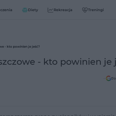
czenia
Diety
Rekreacja
Treningi
e - kto powinien je jeść?
szczowe - kto powinien je 
Do