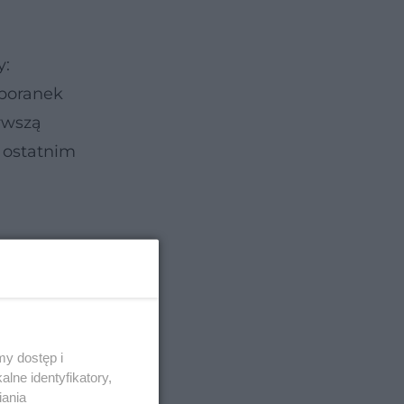
y:
 poranek
rwszą
 ostatnim
y dostęp i
lne identyfikatory,
iania