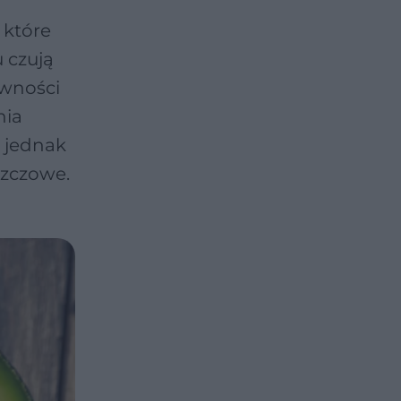
 które
 czują
ywności
nia
 jednak
szczowe.