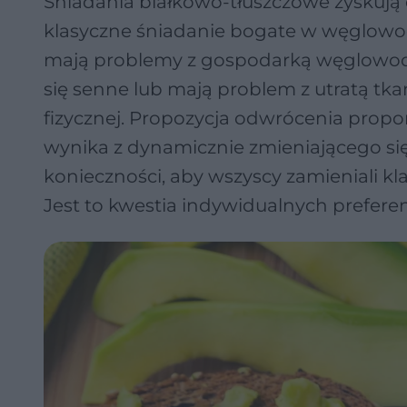
Śniadania białkowo-tłuszczowe zyskują 
klasyczne śniadanie bogate w węglowod
mają problemy z gospodarką węglowoda
się senne lub mają problem z utratą tk
fizycznej. Propozycja odwrócenia prop
wynika z dynamicznie zmieniającego si
konieczności, aby wszyscy zamieniali k
Jest to kwestia indywidualnych preferen