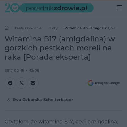
Diety i żywienie
Diety
Witamina B17 (amigdalina) w
gorzkich pestkach moreli na raka [Porada eksperta]
Witamina B17 (amigdalina) w
gorzkich pestkach moreli na
raka [Porada eksperta]
2017-02-15
12:05
Dodaj do Google
Ewa Ceborska-Scheiterbauer
Czytałem, że witamina B17, czyli amigdalina,