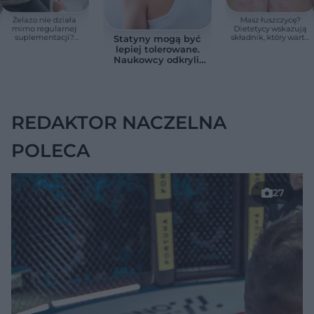
Żelazo nie działa
Masz łuszczycę?
mimo regularnej
Dietetycy wskazują
suplementacji?
składnik, który warto
Statyny mogą być
Przyczyna może
jeść częściej
lepiej tolerowane.
ukrywać się w
Naukowcy odkryli,
jelitach
jak ograniczyć
działania na
mięśnie
REDAKTOR NACZELNA
POLECA
27