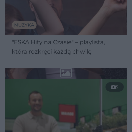
MUZYKA
"ESKA Hity na Czasie" – playlista,
która rozkręci każdą chwilę
5