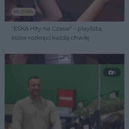
MUZYKA
"ESKA Hity na Czasie" – playlista,
która rozkręci każdą chwilę
5