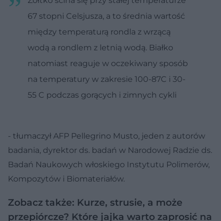
Żółtko ścina się przy stałej temperaturze
67 stopni Celsjusza, a to średnia wartość
między temperaturą rondla z wrzącą
wodą a rondlem z letnią wodą. Białko
natomiast reaguje w oczekiwany sposób
na temperatury w zakresie 100-87C i 30-
55 C podczas gorących i zimnych cykli
- tłumaczył AFP Pellegrino Musto, jeden z autorów
badania, dyrektor ds. badań w Narodowej Radzie ds.
Badań Naukowych włoskiego Instytutu Polimerów,
Kompozytów i Biomateriałów.
Zobacz także: Kurze, strusie, a może
przepiórcze? Które jajka warto zaprosić na