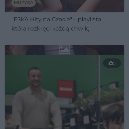
MUZYKA
"ESKA Hity na Czasie" – playlista,
która rozkręci każdą chwilę
5