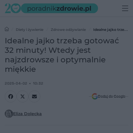
Diety i żywienie
Zdrowe odżywianie
Idealne jajko trzeba
gotować 32 minuty! Wtedy jest najzdrowsze i optymalnie miękkie
Idealne jajko trzeba gotować
32 minuty! Wtedy jest
najzdrowsze i optymalnie
miękkie
2025-04-02
10:32
Dodaj do Google
Eliza Dolecka