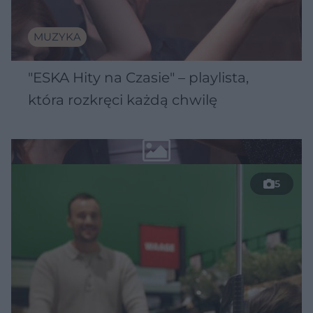
MUZYKA
"ESKA Hity na Czasie" – playlista,
która rozkręci każdą chwilę
5