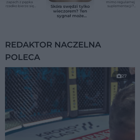
zapach z pępka
mimo regularnej
rzadko bierze się
suplementacji?
Skóra swędzi tylko
znikąd. Jeden objaw
Przyczyna może
wieczorem? Ten
zmienia wszystko
ukrywać się w
sygnał może
jelitach
wskazywać na
chorobę, która długo
nie daje objawów
REDAKTOR NACZELNA
POLECA
27