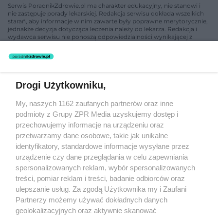
Serwis PoradnikZdrowie.pl ma charakter edukacyjny, nie stanowi i
nie zastępuje porady lekarskiej. Redakcja serwisu dokłada wszelkich
starań, aby informacje w nim zawarte były poprawne merytorycznie,
jednakże decyzja dotycząca leczenia należy do lekarza. Redakcja i
wydawca serwisu nie ponoszą odpowiedzialności wynikającej z
zastosowania informacji zamieszczonych na stronach serwisu, który
nie prowadzi działalności leczniczej polegającej na udzielaniu
świadczeń zdrowotnych w rozumieniu art. 3 ust 1 ustawy o
działalności leczniczej.
Drogi Użytkowniku,
Żaden utwór zamieszczony w serwisie nie może być powielany i
My, naszych 1162 zaufanych partnerów oraz inne
rozpowszechniany lub dalej rozpowszechniany w jakikolwiek sposób
podmioty z Grupy ZPR Media uzyskujemy dostęp i
(w tym także elektroniczny lub mechaniczny) na jakimkolwiek polu
eksploatacji w jakiejkolwiek formie, włącznie z umieszczaniem w
przechowujemy informacje na urządzeniu oraz
Internecie bez pisemnej zgody właściciela praw. Jakiekolwiek użycie
przetwarzamy dane osobowe, takie jak unikalne
lub wykorzystanie utworów w całości lub w części z naruszeniem
identyfikatory, standardowe informacje wysyłane przez
prawa, tzn. bez właściwej zgody, jest zabronione pod groźbą kary i
może być ścigane prawnie.
urządzenie czy dane przeglądania w celu zapewniania
spersonalizowanych reklam, wybór spersonalizowanych
treści, pomiar reklam i treści, badanie odbiorców oraz
ulepszanie usług. Za zgodą Użytkownika my i Zaufani
Partnerzy możemy używać dokładnych danych
geolokalizacyjnych oraz aktywnie skanować