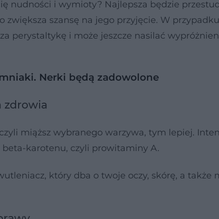
cię nudności i wymioty? Najlepsza będzie przestu
co zwiększa szansę na jego przyjęcie. W przypadk
za perystaltykę i może jeszcze nasilać wypróżnien
iemniaki. Nerki będą zadowolone
a zdrowia
 czyli miąższ wybranego warzywa, tym lepiej. Int
beta-karotenu, czyli prowitaminy A.
utleniacz, który dba o twoje oczy, skórę, a także
yprawy