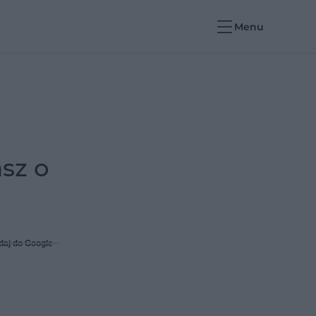
Menu
asz o
daj do Google