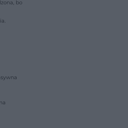
dzona, bo
u
ia.
ensywna
 ma