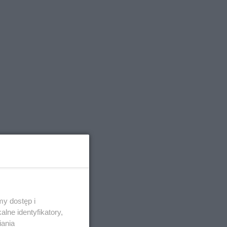
y dostęp i
lne identyfikatory,
bjawy
iania