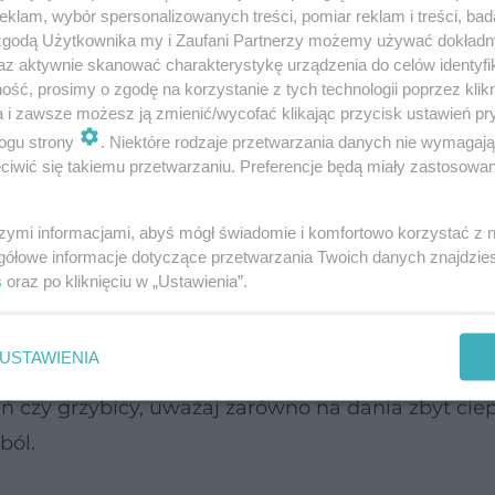
klam, wybór spersonalizowanych treści, pomiar reklam i treści, bad
sprawnia
metabolizm
.
 zgodą Użytkownika my i Zaufani Partnerzy możemy używać dokład
az aktywnie skanować charakterystykę urządzenia do celów identyfi
ych składników odżywczych, wciąż należy do najl
ść, prosimy o zgodę na korzystanie z tych technologii poprzez klikn
a i zawsze możesz ją zmienić/wycofać klikając przycisk ustawień pr
 wiele szkodliwych substancji. W gorącej wodzie 
ogu strony
. Niektóre rodzaje przetwarzania danych nie wymagaj
atwiej nam przyswajać składniki odżywcze.
iwić się takiemu przetwarzaniu. Preferencje będą miały zastosowanie
czny niektórych produktów, ale to nie oznacza z
szymi informacjami, abyś mógł świadomie i komfortowo korzystać z
drowego człowieka to cenne paliwo.
gółowe informacje dotyczące przetwarzania Twoich danych znajdzi
s
oraz po kliknięciu w „Ustawienia”.
psza?
USTAWIENIA
leży. W przypadku szczególnej wrażliwości i choró
czy grzybicy, uważaj zarówno na dania zbyt ciepł
ból.