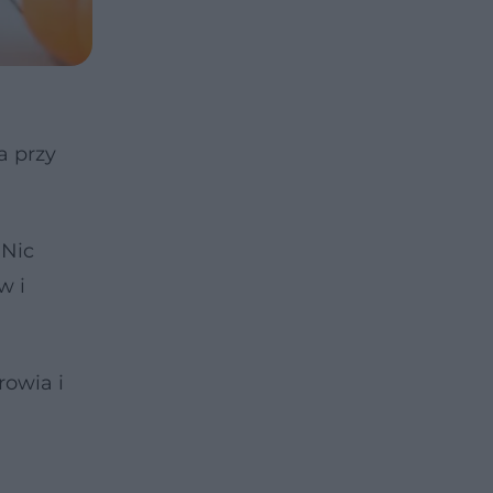
a przy
 Nic
w i
rowia i