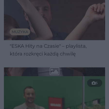
MUZYKA
"ESKA Hity na Czasie" – playlista,
która rozkręci każdą chwilę
5