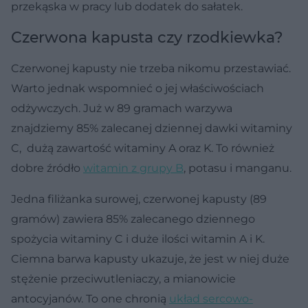
przekąska w pracy lub dodatek do sałatek.
Czerwona kapusta czy rzodkiewka?
Czerwonej kapusty nie trzeba nikomu przestawiać.
Warto jednak wspomnieć o jej właściwościach
odżywczych. Już w 89 gramach warzywa
znajdziemy 85% zalecanej dziennej dawki witaminy
C, dużą zawartość witaminy A oraz K. To również
dobre źródło
witamin z grupy B
, potasu i manganu.
Jedna filiżanka surowej, czerwonej kapusty (89
gramów) zawiera 85% zalecanego dziennego
spożycia witaminy C i duże ilości witamin A i K.
Ciemna barwa kapusty ukazuje, że jest w niej duże
stężenie przeciwutleniaczy, a mianowicie
antocyjanów. To one chronią
układ sercowo-