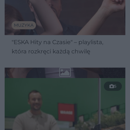
MUZYKA
"ESKA Hity na Czasie" – playlista,
która rozkręci każdą chwilę
5