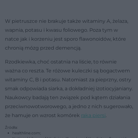
W pietruszce nie brakuje także witaminy A, żelaza,
wapnia, potasu i kwasu foliowego. Poza tym w
natce jak i korzeniu jest sporo flawonoidów, które
chronią mózg przed demencją.
Rzodkiewka, choć ostatnia na liście, to równie
ważna co reszta. Te różowe kuleczki są bogactwem
witaminy C, B i potasu. Natomiast za pieprzny, ostry
smak odpowiada siarka, a dokładniej izotiocyjaniany.
Naukowcy badają ten związek pod kątem działania
przeciwnowotworowego, a jedno z nich sugerowało,
że hamuje on wzrost komórek
raka piersi
.
Źródła:
healthline.com;