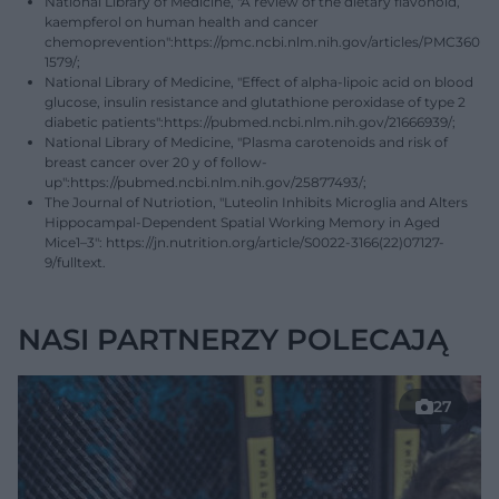
National Library of Medicine, "A review of the dietary flavonoid,
kaempferol on human health and cancer
chemoprevention":https://pmc.ncbi.nlm.nih.gov/articles/PMC360
1579/;
National Library of Medicine, "Effect of alpha-lipoic acid on blood
glucose, insulin resistance and glutathione peroxidase of type 2
diabetic patients":https://pubmed.ncbi.nlm.nih.gov/21666939/;
National Library of Medicine, "Plasma carotenoids and risk of
breast cancer over 20 y of follow-
up":https://pubmed.ncbi.nlm.nih.gov/25877493/;
The Journal of Nutriotion, "Luteolin Inhibits Microglia and Alters
Hippocampal-Dependent Spatial Working Memory in Aged
Mice1–3": https://jn.nutrition.org/article/S0022-3166(22)07127-
9/fulltext.
NASI PARTNERZY POLECAJĄ
27