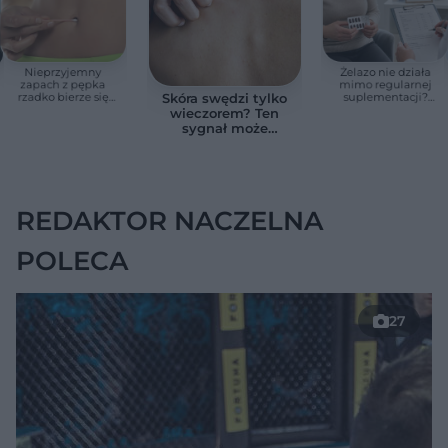
Nieprzyjemny
Żelazo nie działa
zapach z pępka
mimo regularnej
rzadko bierze się
suplementacji?
Skóra swędzi tylko
znikąd. Jeden objaw
Przyczyna może
wieczorem? Ten
zmienia wszystko
ukrywać się w
sygnał może
jelitach
wskazywać na
chorobę, która długo
nie daje objawów
REDAKTOR NACZELNA
POLECA
27