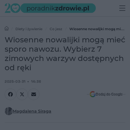
Diety i żywienie
Co jesz
Wiosenne nowalijki mogą mieć
sporo nawozu. Wybierz 7 zimowych warzyw dostępnych od ręki
Wiosenne nowalijki mogą mieć
sporo nawozu. Wybierz 7
zimowych warzyw dostępnych
od ręki
2025-03-31
14:36
Dodaj do Google
Magdalena Siraga