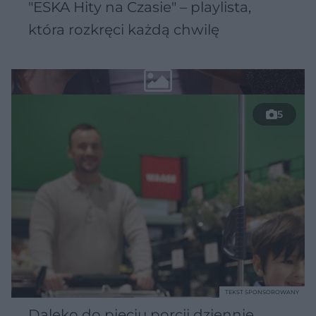
"ESKA Hity na Czasie" – playlista,
która rozkręci każdą chwilę
5
TEKST SPONSOROWANY
Daleko do pięciu porcji dziennie.