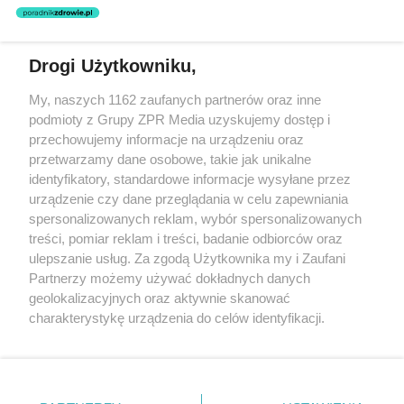
nie prowadzi działalności leczniczej polegającej na udzielaniu
świadczeń zdrowotnych w rozumieniu art. 3 ust 1 ustawy o
działalności leczniczej.
Drogi Użytkowniku,
Żaden utwór zamieszczony w serwisie nie może być powielany i
My, naszych 1162 zaufanych partnerów oraz inne
rozpowszechniany lub dalej rozpowszechniany w jakikolwiek sposób
podmioty z Grupy ZPR Media uzyskujemy dostęp i
(w tym także elektroniczny lub mechaniczny) na jakimkolwiek polu
eksploatacji w jakiejkolwiek formie, włącznie z umieszczaniem w
przechowujemy informacje na urządzeniu oraz
Internecie bez pisemnej zgody właściciela praw. Jakiekolwiek użycie
przetwarzamy dane osobowe, takie jak unikalne
lub wykorzystanie utworów w całości lub w części z naruszeniem
identyfikatory, standardowe informacje wysyłane przez
prawa, tzn. bez właściwej zgody, jest zabronione pod groźbą kary i
może być ścigane prawnie.
urządzenie czy dane przeglądania w celu zapewniania
spersonalizowanych reklam, wybór spersonalizowanych
treści, pomiar reklam i treści, badanie odbiorców oraz
ulepszanie usług. Za zgodą Użytkownika my i Zaufani
Partnerzy możemy używać dokładnych danych
geolokalizacyjnych oraz aktywnie skanować
charakterystykę urządzenia do celów identyfikacji.
O nas
Ponieważ cenimy Twoją prywatność, prosimy o zgodę na
korzystanie z tych technologii poprzez kliknięcie
Informacje prawne
„Akceptuję”. Zgoda jest dobrowolna i zawsze możesz ją
zmienić/wycofać klikając przycisk ustawień prywatności
Nasze serwisy