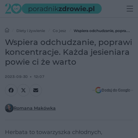
Diety i żywienie
Co jesz
Wspiera odchudzanie, poprawi
koncentracje. Każda jesieniara powie ci że warto
Wspiera odchudzanie, poprawi
koncentracje. Każda jesieniara
powie ci że warto
2023-09-30
12:07
Dodaj do Google
Romana Makówka
Herbata to towarzyszka chłodnych,