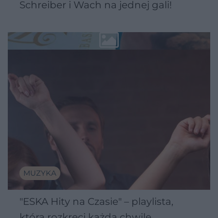
Schreiber i Wach na jednej gali!
MUZYKA
"ESKA Hity na Czasie" – playlista,
która rozkręci każdą chwilę