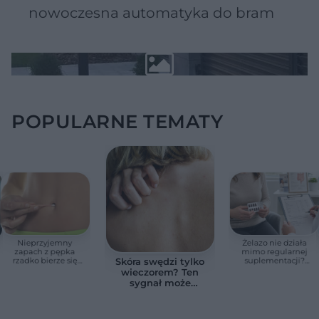
nowoczesna automatyka do bram
POPULARNE TEMATY
Nieprzyjemny
Żelazo nie działa
zapach z pępka
mimo regularnej
rzadko bierze się
suplementacji?
Skóra swędzi tylko
znikąd. Jeden objaw
Przyczyna może
wieczorem? Ten
zmienia wszystko
ukrywać się w
sygnał może
jelitach
wskazywać na
chorobę, która długo
nie daje objawów