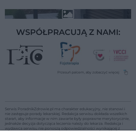
WSPÓŁPRACUJĄ Z NAMI:
Serwis PoradnikZdrowie.pl ma charakter edukacyjny, nie stanowi i
nie zastępuje porady lekarskiej. Redakcja serwisu dokłada wszelkich
starań, aby informacje w nim zawarte były poprawne merytorycznie,
jednakże decyzja dotycząca leczenia należy do lekarza. Redakcja i
wydawca serwisu nie ponoszą odpowiedzialności wynikającej z
zastosowania informacji zamieszczonych na stronach serwisu, który