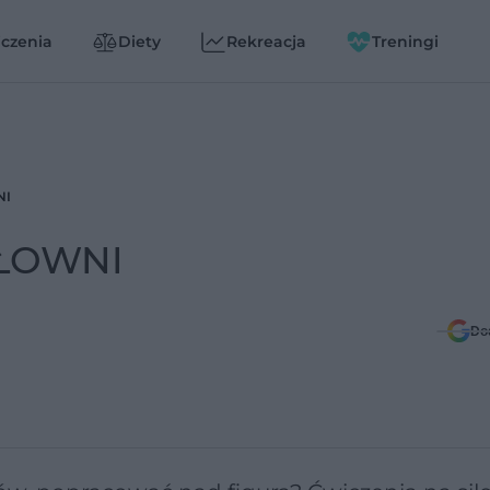
czenia
Diety
Rekreacja
Treningi
NI
SIŁOWNI
Do