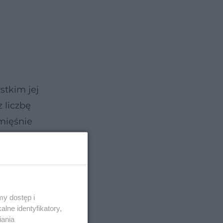
stkim jej
 liczbę
mięśnie
ne,
y dostęp i
lne identyfikatory,
iania