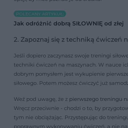
POLECANY ARTYKUŁ:
Jak odróżnić dobrą SIŁOWNIĘ od złej
2. Zapoznaj się z techniką ćwiczeń
Jeśli dopiero zaczynasz swoje treningi siło
techniki ćwiczeń na maszynach. W nauce ich
dobrym pomysłem jest wykupienie pierwszej l
siłowego. Potem możesz ćwiczyć już samodz
Weź pod uwagę, że z
pierwszego treningu n
Wręcz przeciwnie - chodzi o to, by przygot
tym nie obciążając. Przystępując do trenin
poprawnym wykonywaniu ćwiczeń, a nie na b