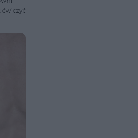
owni
k ćwiczyć