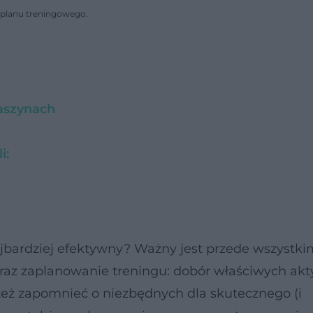
 planu treningowego.
maszynach
i:
 najbardziej efektywny? Ważny jest przede wszystk
az zaplanowanie treningu: dobór właściwych akt
też zapomnieć o niezbędnych dla skutecznego (i