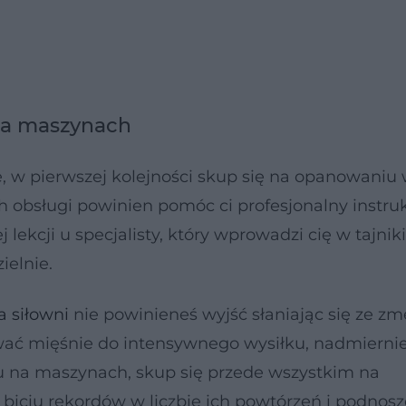
 na maszynach
we, w pierwszej kolejności skup się na opanowaniu
 obsługi powinien pomóc ci profesjonalny instruk
ekcji u specjalisty, który wprowadzi cię w tajnik
ielnie.
a siłowni
nie powinieneś wyjść słaniając się ze zm
ować mięśnie do intensywnego wysiłku, nadmiernie
gu na maszynach, skup się przede wszystkim na
iciu rekordów w liczbie ich powtórzeń i podnosz