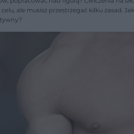
ów, popracować nad figurą? Ćwiczenia na sił
lu, ale musisz przestrzegać kilku zasad. Ja
ektywny?