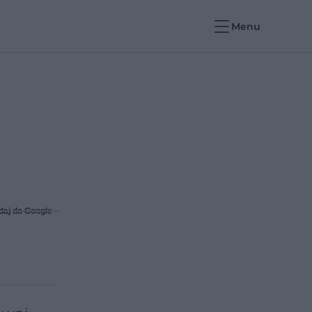
Menu
daj do Google