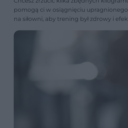
Chcesz zrzucić kilka zbędnych kilogram
pomogą ci w osiągnięciu upragnionego ce
na siłowni, aby trening był zdrowy i ef