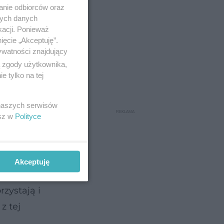
anie odbiorców oraz
nych danych
kacji. Ponieważ
ięcie „Akceptuję”.
ywatności znajdujący
ą zgody użytkownika,
 tylko na tej
 naszych serwisów
ższe od
esz w
Polityce
panujące
ści.
Akceptuję
zystają i
z tej