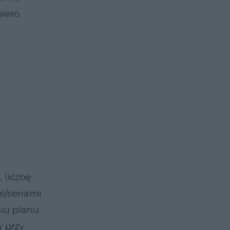
piero
 liczbę
i/seriami
iu planu
y przy