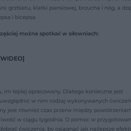
: grzbietu, klatki piersiowej, brzucha i nóg, a do
epsa i bicepsa.
częściej można spotkać w siłowniach:
 [WIDEO]
y, im lepiej opracowany. Dlatego konieczne jest
 uwzględnić w nim rodzaj wykonywanych ćwiczeń,
żny jest również czas przerw między powtórzeniam
otliwość w ciągu tygodnia. O pomoc w przygotowan
 dobrać ćwiczenia, by osiągnąć jak najlepsze efekt