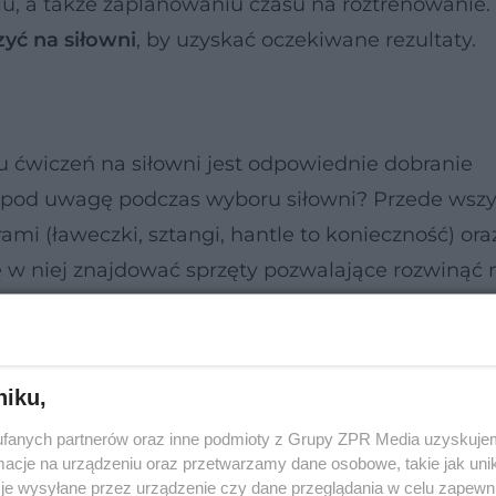
iu, a także zaplanowaniu czasu na roztrenowanie.
zyć na siłowni
, by uzyskać oczekiwane rezultaty.
 ćwiczeń na siłowni jest odpowiednie dobranie
 pod uwagę podczas wyboru siłowni? Przede wszy
ami (ławeczki, sztangi, hantle to konieczność) oraz
 w niej znajdować sprzęty pozwalające rozwinąć 
rdio - czy znajdziesz tam bieżnie, rowerki stacjonar
niku,
fanych partnerów oraz inne podmioty z Grupy ZPR Media uzyskujem
cje na urządzeniu oraz przetwarzamy dane osobowe, takie jak unika
je wysyłane przez urządzenie czy dane przeglądania w celu zapewn