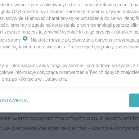
klam, wybór spersonalizowanych treści, pomiar reklam i treści, bad
 zgodą Użytkownika my i Zaufani Partnerzy możemy używać dokład
az aktywnie skanować charakterystykę urządzenia do celów identyfi
ść, prosimy o zgodę na korzystanie z tych technologii poprzez klikn
a i zawsze możesz ją zmienić/wycofać klikając przycisk ustawień pr
ogu strony
. Niektóre rodzaje przetwarzania danych nie wymagaj
iwić się takiemu przetwarzaniu. Preferencje będą miały zastosowanie
szymi informacjami, abyś mógł świadomie i komfortowo korzystać z
brew pozorom wielkie sieciówki nie muszą być dro
gółowe informacje dotyczące przetwarzania Twoich danych znajdzi
s
oraz po kliknięciu w „Ustawienia”.
 mogą sobie pozwolić na obniżki. Pamiętaj także o
ę za daleko. Kolejna sprawa to warunki higieniczne 
- stanie w kolejce do nich nie należy do przyjemno
USTAWIENIA
bie warto popytać znajomych o to, z jakich oni kor
uje pierwsze wejście za darmo - warto skorzystać 