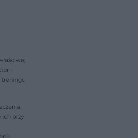
 właściwej
tor -
i treningu
ęczenia.
 ich przy
eniu