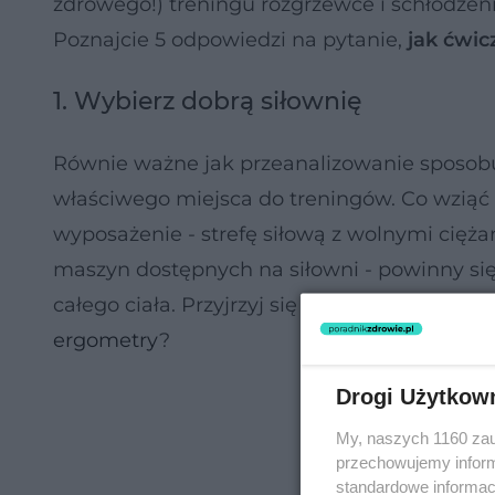
zdrowego!) treningu rozgrzewce i schłodzen
Poznajcie 5 odpowiedzi na pytanie,
jak ćwic
1. Wybierz dobrą siłownię
Równie ważne jak przeanalizowanie sposobu
właściwego miejsca do treningów. Co wziąć
wyposażenie - strefę siłową z wolnymi ciężar
maszyn dostępnych na siłowni - powinny się
całego ciała. Przyjrzyj się również strefie ka
ergometry
?
Drogi Użytkow
My, naszych 1160 zau
przechowujemy informa
standardowe informac