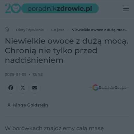
Diety i żywienie
Co jesz
Niewielkie owoce z dużą mocą.
Chronią nie tylko przed nadciśnieniem
Niewielkie owoce z dużą mocą.
Chronią nie tylko przed
nadciśnieniem
2025-01-09
12:42
Dodaj do Google
Kinga Goldstein
W borówkach znajdziemy całą masę