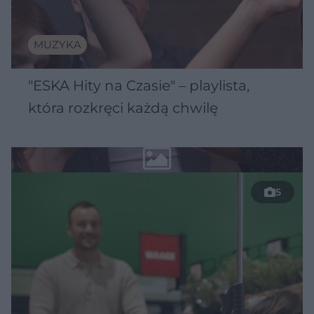
MUZYKA
"ESKA Hity na Czasie" – playlista,
która rozkręci każdą chwilę
5