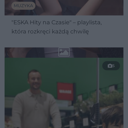
MUZYKA
"ESKA Hity na Czasie" – playlista,
która rozkręci każdą chwilę
5