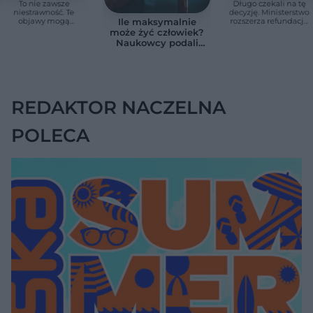
To nie zawsze
Długo czekali na tę
niestrawność. Te
decyzję. Ministerstwo
objawy mogą
rozszerza refundację
Ile maksymalnie
wskazywać na raka
pomp insulinowych
może żyć człowiek?
trzustki
Naukowcy podali
zaskakującą liczbę
REDAKTOR NACZELNA
POLECA