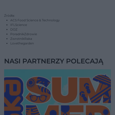
Źródła:
ACS Food Science & Technology
IFLScience
DOZ
PoradnikZdrowie
ZwrotnikRaka
Lovethegarden
NASI PARTNERZY POLECAJĄ