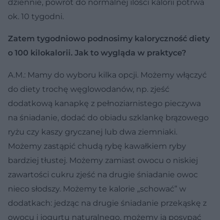
dziennie, powrót do normalnej ilości kalorii potrwa
ok. 10 tygodni.
Zatem tygodniowo podnosimy kaloryczność diety
o 100 kilokalorii. Jak to wygląda w praktyce?
A.M.: Mamy do wyboru kilka opcji. Możemy włączyć
do diety trochę węglowodanów, np. zjeść
dodatkową kanapkę z pełnoziarnistego pieczywa
na śniadanie, dodać do obiadu szklankę brązowego
ryżu czy kaszy gryczanej lub dwa ziemniaki.
Możemy zastąpić chudą rybę kawałkiem ryby
bardziej tłustej. Możemy zamiast owocu o niskiej
zawartości cukru zjeść na drugie śniadanie owoc
nieco słodszy. Możemy te kalorie „schować” w
dodatkach: jedząc na drugie śniadanie przekąskę z
owocu i jogurtu naturalnego, możemy ją posypać