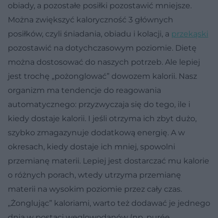
obiady, a pozostałe posiłki pozostawić mniejsze.
Można zwiększyć kaloryczność 3 głównych
posiłków, czyli śniadania, obiadu i kolacji, a
przekąski
pozostawić na dotychczasowym poziomie. Dietę
można dostosować do naszych potrzeb. Ale lepiej
jest trochę „pożonglować” dowozem kalorii. Nasz
organizm ma tendencje do reagowania
automatycznego: przyzwyczaja się do tego, ile i
kiedy dostaje kalorii. I jeśli otrzyma ich zbyt dużo,
szybko zmagazynuje dodatkową energię. A w
okresach, kiedy dostaje ich mniej, spowolni
przemianę materii. Lepiej jest dostarczać mu kalorie
o różnych porach, wtedy utrzyma przemianę
materii na wysokim poziomie przez cały czas.
„Żonglując” kaloriami, warto też dodawać je jednego
dnia w postaci węglowodanów (np. purée