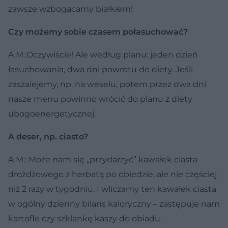
zawsze wzbogacamy białkiem!
Czy możemy sobie czasem połasuchować?
A.M.:Oczywiście! Ale według planu: jeden dzień
łasuchowania, dwa dni powrotu do diety. Jeśli
zaszalejemy, np. na weselu, potem przez dwa dni
nasze menu powinno wrócić do planu z diety
ubogoenergetycznej.
A deser, np. ciasto?
A.M.: Może nam się „przydarzyć” kawałek ciasta
drożdżowego z herbatą po obiedzie, ale nie częściej
niż 2 razy w tygodniu. I wliczamy ten kawałek ciasta
w ogólny dzienny bilans kaloryczny – zastępuje nam
kartofle czy szklankę kaszy do obiadu.