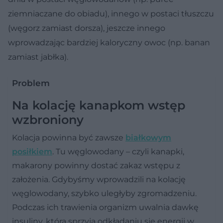
ziemniaczane do obiadu), innego w postaci tłuszczu
(węgorz zamiast dorsza), jeszcze innego
wprowadzając bardziej kaloryczny owoc (np. banan
zamiast jabłka).
Problem
Na kolację kanapkom wstęp
wzbroniony
Kolacja powinna być zawsze
białkowym
posiłkiem
. Tu węglowodany – czyli kanapki,
makarony powinny dostać zakaz wstępu z
założenia. Gdybyśmy wprowadzili na kolację
węglowodany, szybko uległyby zgromadzeniu.
Podczas ich trawienia organizm uwalnia dawkę
insuliny, która sprzyja odkładaniu się energii w