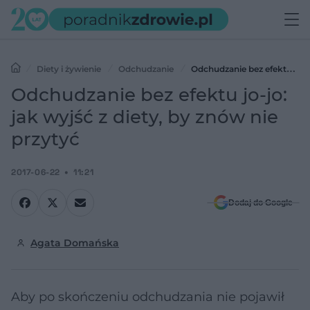
Diety i żywienie
Odchudzanie
Odchudzanie bez efektu jo-
jo: jak wyjść z diety, by znów nie przytyć
Odchudzanie bez efektu jo-jo:
jak wyjść z diety, by znów nie
przytyć
2017-06-22
11:21
Dodaj do Google
Agata Domańska
Aby po skończeniu odchudzania nie pojawił