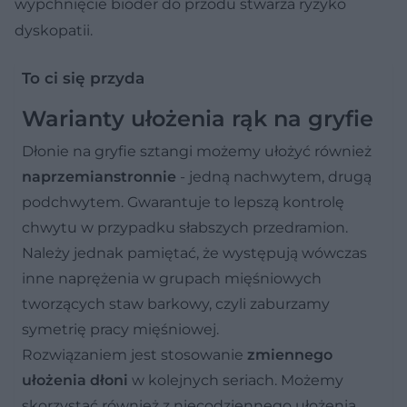
wypchnięcie bioder do przodu stwarza ryzyko
dyskopatii.
To ci się przyda
Warianty ułożenia rąk na gryfie
Dłonie na gryfie sztangi możemy ułożyć również
naprzemianstronnie
- jedną nachwytem, drugą
podchwytem. Gwarantuje to lepszą kontrolę
chwytu w przypadku słabszych przedramion.
Należy jednak pamiętać, że występują wówczas
inne naprężenia w grupach mięśniowych
tworzących staw barkowy, czyli zaburzamy
symetrię pracy mięśniowej.
Rozwiązaniem jest stosowanie
zmiennego
ułożenia dłoni
w kolejnych seriach. Możemy
skorzystać również z niecodziennego ułożenia