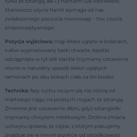
tylko ze sztangą, ale i z hantlami lub kettlebells.
Stanowczo użycie hantli wymaga od nas
zwiększonego poczucia równowagi – tzw. czucia
proprioceptywnego.
Pozycja wyjściowa:
nogi lekko ugięte w kolanach,
tułów wyprostowany barki otwarte, łopatki
odciągnięte w tył-dół. Hantle trzymamy ustawione
równo w naturalny sposób lekko ugiętych
ramionach po obu bokach ciała na lini bioder.
Technika:
fazy ruchu niczym się nie różnią od
martwego ciągu na prostych nogach ze sztangą.
Zmienne jest ustawienie dłoni, gdyż sztangielki
trzymamy chwytem młotkowym. Drobna zmiana
uchwytu sprawia, że ciężar, z którym pracujemy
znajduje się w innym punkcie od ośrodkowego