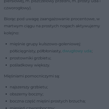
piersiowej, m. piszczelowy przedni, m. prosty uda i
czworogłowy).
Biorąc pod uwagę zaangażowanie procentowe, w
martwym ciągu na prostych nogach aktywujemy
kolejno:
mięśnie grupy kulszowo-goleniowej:
półścięgnisty, półbłoniasty,
dwugłowy uda
;
prostowniki grzbietu;
pośladkowy większy.
Mięśniami pomocniczymi są:
najszerszy grzbietu;
obszerny boczny;
boczna część mięśni prostych brzucha;
mięsień czworoboczny;