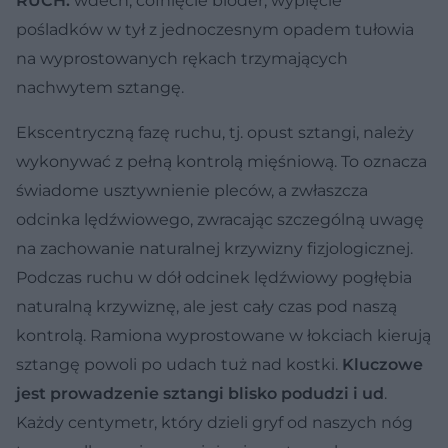
RUCH:
wdech, cofnięcie bioder, wypięcie
pośladków w tył z jednoczesnym opadem tułowia
na wyprostowanych rękach trzymających
nachwytem sztangę.
Ekscentryczną fazę ruchu, tj. opust sztangi, należy
wykonywać z pełną kontrolą mięśniową. To oznacza
świadome usztywnienie pleców, a zwłaszcza
odcinka lędźwiowego, zwracając szczególną uwagę
na zachowanie naturalnej krzywizny fizjologicznej.
Podczas ruchu w dół odcinek lędźwiowy pogłębia
naturalną krzywiznę, ale jest cały czas pod naszą
kontrolą. Ramiona wyprostowane w łokciach kierują
sztangę powoli po udach tuż nad kostki.
Kluczowe
jest prowadzenie sztangi blisko podudzi i ud
.
Każdy centymetr, który dzieli gryf od naszych nóg