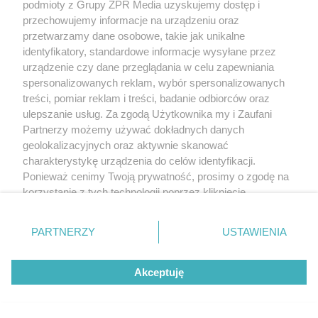
podmioty z Grupy ZPR Media uzyskujemy dostęp i
Wobec tego ćwiczenie to może bardziej zaszkodzić
przechowujemy informacje na urządzeniu oraz
niż pomóc.
przetwarzamy dane osobowe, takie jak unikalne
identyfikatory, standardowe informacje wysyłane przez
urządzenie czy dane przeglądania w celu zapewniania
spersonalizowanych reklam, wybór spersonalizowanych
treści, pomiar reklam i treści, badanie odbiorców oraz
ulepszanie usług. Za zgodą Użytkownika my i Zaufani
Partnerzy możemy używać dokładnych danych
geolokalizacyjnych oraz aktywnie skanować
charakterystykę urządzenia do celów identyfikacji.
Ponieważ cenimy Twoją prywatność, prosimy o zgodę na
korzystanie z tych technologii poprzez kliknięcie
„Akceptuję”. Zgoda jest dobrowolna i zawsze możesz ją
zmienić/wycofać klikając przycisk ustawień prywatności
PARTNERZY
USTAWIENIA
znajdujący się w lewym dolnym rogu strony
. Niektóre
rodzaje przetwarzania danych nie wymagają zgody
Akceptuję
użytkownika, ale masz prawo sprzeciwić się takiemu
przetwarzaniu. Preferencje będą miały zastosowanie tylko
na tej witrynie.