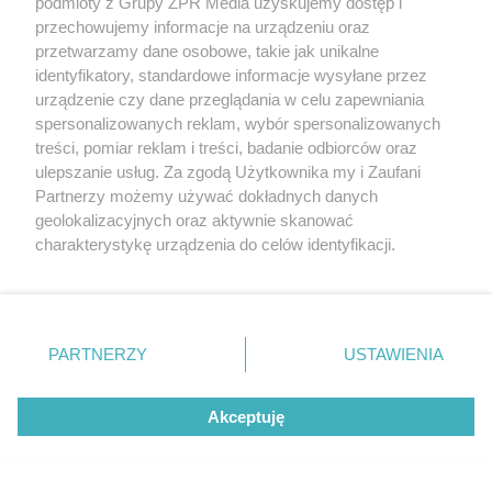
podmioty z Grupy ZPR Media uzyskujemy dostęp i
przechowujemy informacje na urządzeniu oraz
przetwarzamy dane osobowe, takie jak unikalne
identyfikatory, standardowe informacje wysyłane przez
urządzenie czy dane przeglądania w celu zapewniania
spersonalizowanych reklam, wybór spersonalizowanych
treści, pomiar reklam i treści, badanie odbiorców oraz
ulepszanie usług. Za zgodą Użytkownika my i Zaufani
Partnerzy możemy używać dokładnych danych
MUZYKA
geolokalizacyjnych oraz aktywnie skanować
charakterystykę urządzenia do celów identyfikacji.
Ponieważ cenimy Twoją prywatność, prosimy o zgodę na
"ESKA Hity na Czasie" – playlista,
korzystanie z tych technologii poprzez kliknięcie
która rozkręci każdą chwilę
„Akceptuję”. Zgoda jest dobrowolna i zawsze możesz ją
zmienić/wycofać klikając przycisk ustawień prywatności
PARTNERZY
USTAWIENIA
znajdujący się w lewym dolnym rogu strony
. Niektóre
rodzaje przetwarzania danych nie wymagają zgody
Akceptuję
użytkownika, ale masz prawo sprzeciwić się takiemu
przetwarzaniu. Preferencje będą miały zastosowanie tylko
5
na tej witrynie.