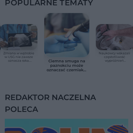
POPULARNE TEMATY
Zmiana w wątrobie
Naukowcy wskazali
w USG nie zawsze
częstotliwość
oznacza raka.
wypróżnień
Ciemna smuga na
Chirurg wyjaśnia,
związaną ze
paznokciu może
kiedy potrzebna jest
zdrowiem.
oznaczać czerniaka.
pilna diagnostyka
Większość osób nie
Bob Marley
zna tej normy
zlekceważył ten
objaw
REDAKTOR NACZELNA
POLECA