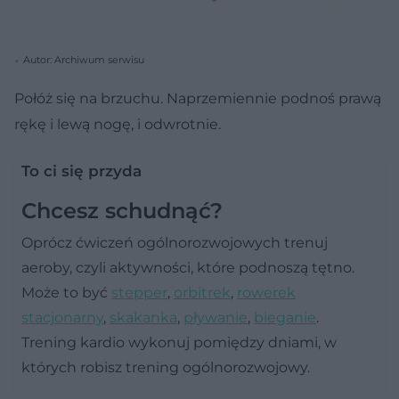
Autor: Archiwum serwisu
Połóż się na brzuchu. Naprzemiennie podnoś prawą
rękę i lewą nogę, i odwrotnie.
To ci się przyda
Chcesz schudnąć?
Oprócz ćwiczeń ogólnorozwojowych trenuj
aeroby, czyli aktywności, które podnoszą tętno.
Może to być
stepper
,
orbitrek
,
rowerek
stacjonarny
,
skakanka
,
pływanie
,
bieganie
.
Trening kardio wykonuj pomiędzy dniami, w
których robisz trening ogólnorozwojowy.