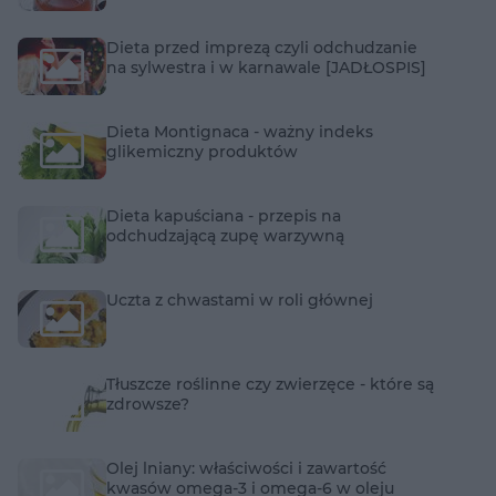
Dieta przed imprezą czyli odchudzanie
na sylwestra i w karnawale [JADŁOSPIS]
Dieta Montignaca - ważny indeks
glikemiczny produktów
Dieta kapuściana - przepis na
odchudzającą zupę warzywną
Uczta z chwastami w roli głównej
Tłuszcze roślinne czy zwierzęce - które są
zdrowsze?
Olej lniany: właściwości i zawartość
kwasów omega-3 i omega-6 w oleju