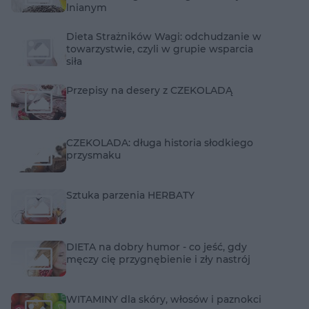
lnianym
Dieta Strażników Wagi: odchudzanie w
towarzystwie, czyli w grupie wsparcia
siła
Przepisy na desery z CZEKOLADĄ
CZEKOLADA: długa historia słodkiego
przysmaku
Sztuka parzenia HERBATY
DIETA na dobry humor - co jeść, gdy
męczy cię przygnębienie i zły nastrój
WITAMINY dla skóry, włosów i paznokci