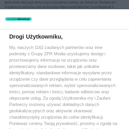
jednakże decyzja dotycząca leczenia należy do lekarza. Redakcja i
wydawca serwisu nie ponoszą odpowiedzialności wynikającej z
zastosowania informacji zamieszczonych na stronach serwisu, który
nie prowadzi działalności leczniczej polegającej na udzielaniu
świadczeń zdrowotnych w rozumieniu art. 3 ust 1 ustawy o
działalności leczniczej.
Drogi Użytkowniku,
Żaden utwór zamieszczony w serwisie nie może być powielany i
My, naszych 1162 zaufanych partnerów oraz inne
rozpowszechniany lub dalej rozpowszechniany w jakikolwiek sposób
(w tym także elektroniczny lub mechaniczny) na jakimkolwiek polu
podmioty z Grupy ZPR Media uzyskujemy dostęp i
eksploatacji w jakiejkolwiek formie, włącznie z umieszczaniem w
przechowujemy informacje na urządzeniu oraz
Internecie bez pisemnej zgody właściciela praw. Jakiekolwiek użycie
przetwarzamy dane osobowe, takie jak unikalne
lub wykorzystanie utworów w całości lub w części z naruszeniem
prawa, tzn. bez właściwej zgody, jest zabronione pod groźbą kary i
identyfikatory, standardowe informacje wysyłane przez
może być ścigane prawnie.
urządzenie czy dane przeglądania w celu zapewniania
spersonalizowanych reklam, wybór spersonalizowanych
treści, pomiar reklam i treści, badanie odbiorców oraz
ulepszanie usług. Za zgodą Użytkownika my i Zaufani
Partnerzy możemy używać dokładnych danych
geolokalizacyjnych oraz aktywnie skanować
charakterystykę urządzenia do celów identyfikacji.
O nas
Ponieważ cenimy Twoją prywatność, prosimy o zgodę na