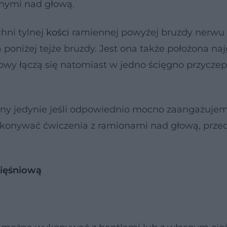
anymi nad głową.
hni tylnej
kości
ramiennej powyżej bruzdy nerwu
oniżej tejże bruzdy. Jest ona także położona najg
łowy łączą się natomiast w jedno ścięgno przycze
any jedynie jeśli odpowiednio mocno zaangażuje
ykonywać ćwiczenia z ramionami nad głową, prze
mięśniową