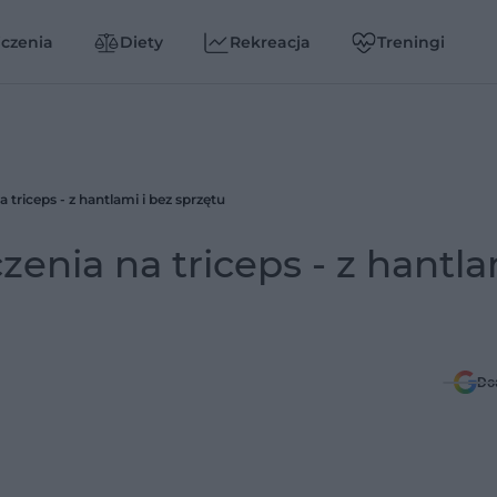
czenia
Diety
Rekreacja
Treningi
 triceps - z hantlami i bez sprzętu
enia na triceps - z hantla
Do