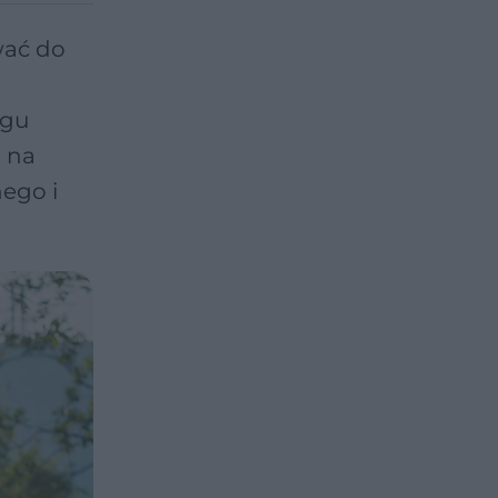
wać do
ągu
b na
ego i