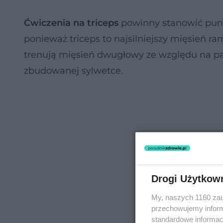
Ćwiczenia na triceps
powinny stanowić punk
ponieważ triceps to najsilniejszy mięsień ra
trenują mięsień dwugłowy ze względu na pa
zbudowanej sylwetce.
Drogi Użytkow
My, naszych 1160 zau
przechowujemy informa
standardowe informac