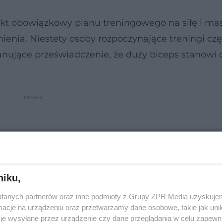
t obowiązkowy planu treningowego na siłę i mas
mienia. Niestety osoby rozpoczynające treningi czę
nujące przeświadczenie, że duży biceps stanowi 
niku,
fanych partnerów oraz inne podmioty z Grupy ZPR Media uzyskujem
cje na urządzeniu oraz przetwarzamy dane osobowe, takie jak unika
je wysyłane przez urządzenie czy dane przeglądania w celu zapewn