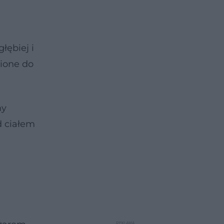
łębiej i
pione do
my
d ciałem