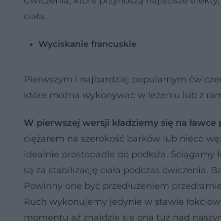
Ćwiczenia, które przynoszą najlepsze efek
ciała.
Wyciskanie francuskie
Pierwszym i najbardziej popularnym ćwicze
które można wykonywać w leżeniu lub z ra
W pierwszej wersji kładziemy się na ławce p
ciężarem na szerokość barków lub nieco węz
idealnie prostopadle do podłoża. Ściągamy 
są za stabilizację ciała podczas ćwiczenia. 
Powinny one być przedłużeniem przedramien
Ruch wykonujemy jedynie w stawie łokciowy
momentu aż znajdzie się ona tuż nad naszy