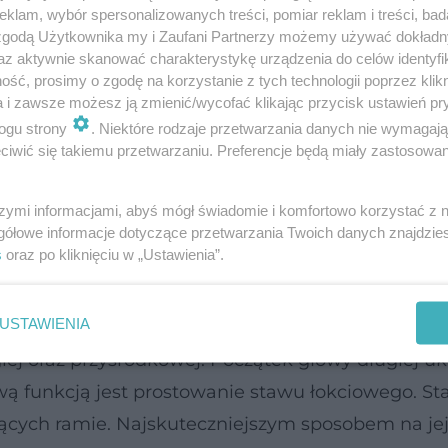
klam, wybór spersonalizowanych treści, pomiar reklam i treści, bad
 zgodą Użytkownika my i Zaufani Partnerzy możemy używać dokład
az aktywnie skanować charakterystykę urządzenia do celów identyfi
 większym mięśniem jest
trójgłowy
ramienia. Stano
ść, prosimy o zgodę na korzystanie z tych technologii poprzez klikn
 ponieważ to od niego, a nie bicepsa, zależy w p
a i zawsze możesz ją zmienić/wycofać klikając przycisk ustawień pr
ogu strony
. Niektóre rodzaje przetwarzania danych nie wymagaj
iwić się takiemu przetwarzaniu. Preferencje będą miały zastosowanie
ak jest zbudowany triceps oraz w jaki sposób go
szymi informacjami, abyś mógł świadomie i komfortowo korzystać z
e widoczny.
gółowe informacje dotyczące przetwarzania Twoich danych znajdzi
s
oraz po kliknięciu w „Ustawienia”.
USTAWIENIA
lną powierzchnię ramienia. Jego przyczep początk
giej oraz przyśrodkowej. Początek głowy długiej ukr
 funkcją jest prostowanie stawu łokciowego. St
ających ramie. Najskuteczniejszym sposobem na je