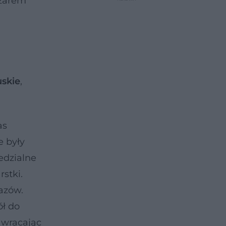
ężarem
uskie
,
as
e były
edzialne
rstki.
azów.
ół do
 wracając