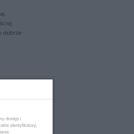
ę,
ściej
o dobrze
y dostęp i
lne identyfikatory,
iania