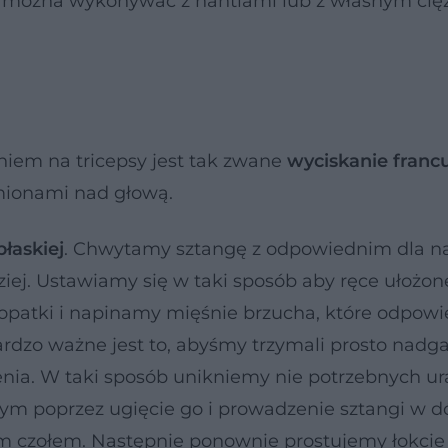
ty, można wykonywać z hantlami lub z własnym ci
niem na tricepsy jest tak zwane
wyciskanie franc
mionami nad głową.
łaskiej
. Chwytamy sztangę z odpowiednim dla n
iej. Ustawiamy się w taki sposób aby ręce ułożon
łopatki i napinamy mięśnie brzucha, które odpowi
Bardzo ważne jest to, abyśmy trzymali prosto nadga
ia. W taki sposób unikniemy nie potrzebnych ur
m poprzez ugięcie go i prowadzenie sztangi w d
m czołem. Następnie ponownie prostujemy łokcie