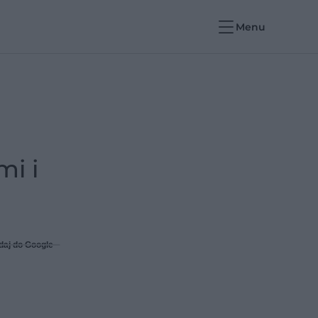
Menu
mi i
daj do Google