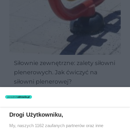
Siłownie zewnętrzne: zalety siłowni
plenerowych. Jak ćwiczyć na
siłowni plenerowej?
Drogi Użytkowniku,
My, naszych 1162 zaufanych partnerów oraz inne