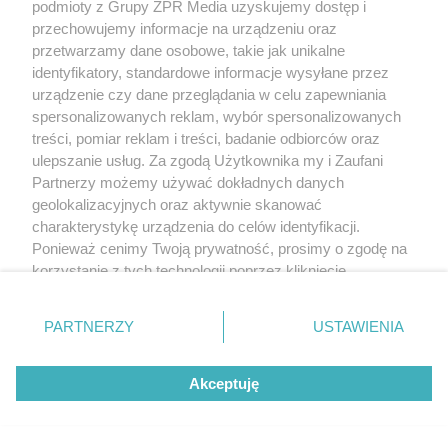
podmioty z Grupy ZPR Media uzyskujemy dostęp i
przechowujemy informacje na urządzeniu oraz
przetwarzamy dane osobowe, takie jak unikalne
identyfikatory, standardowe informacje wysyłane przez
urządzenie czy dane przeglądania w celu zapewniania
spersonalizowanych reklam, wybór spersonalizowanych
treści, pomiar reklam i treści, badanie odbiorców oraz
ulepszanie usług. Za zgodą Użytkownika my i Zaufani
Partnerzy możemy używać dokładnych danych
geolokalizacyjnych oraz aktywnie skanować
charakterystykę urządzenia do celów identyfikacji.
Ponieważ cenimy Twoją prywatność, prosimy o zgodę na
korzystanie z tych technologii poprzez kliknięcie
„Akceptuję”. Zgoda jest dobrowolna i zawsze możesz ją
zmienić/wycofać klikając przycisk ustawień prywatności
PARTNERZY
USTAWIENIA
znajdujący się w lewym dolnym rogu strony
. Niektóre
rodzaje przetwarzania danych nie wymagają zgody
Akceptuję
użytkownika, ale masz prawo sprzeciwić się takiemu
przetwarzaniu. Preferencje będą miały zastosowanie tylko
na tej witrynie.