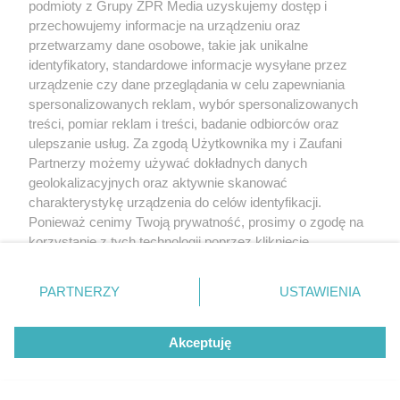
podmioty z Grupy ZPR Media uzyskujemy dostęp i
przechowujemy informacje na urządzeniu oraz
przetwarzamy dane osobowe, takie jak unikalne
identyfikatory, standardowe informacje wysyłane przez
urządzenie czy dane przeglądania w celu zapewniania
spersonalizowanych reklam, wybór spersonalizowanych
treści, pomiar reklam i treści, badanie odbiorców oraz
ulepszanie usług. Za zgodą Użytkownika my i Zaufani
Partnerzy możemy używać dokładnych danych
geolokalizacyjnych oraz aktywnie skanować
TEKST SPONSOROWANY
charakterystykę urządzenia do celów identyfikacji.
Daleko do pięciu porcji dziennie.
Ponieważ cenimy Twoją prywatność, prosimy o zgodę na
Badanie pokazuje, jak Polacy
korzystanie z tych technologii poprzez kliknięcie
„Akceptuję”. Zgoda jest dobrowolna i zawsze możesz ją
naprawdę jedzą warzywa i owoce
zmienić/wycofać klikając przycisk ustawień prywatności
PARTNERZY
USTAWIENIA
znajdujący się w lewym dolnym rogu strony
. Niektóre
rodzaje przetwarzania danych nie wymagają zgody
Akceptuję
użytkownika, ale masz prawo sprzeciwić się takiemu
przetwarzaniu. Preferencje będą miały zastosowanie tylko
na tej witrynie.