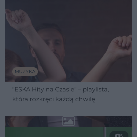
MUZYKA
"ESKA Hity na Czasie" – playlista,
która rozkręci każdą chwilę
5