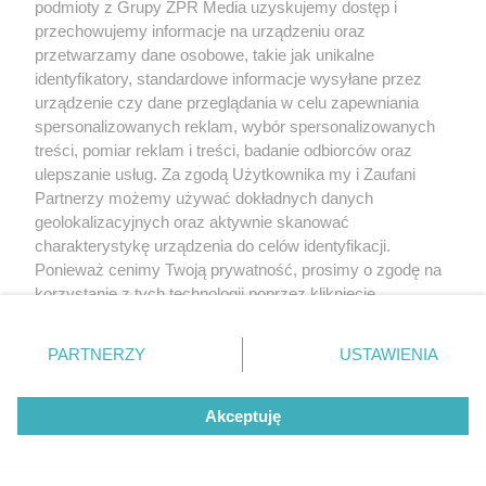
podmioty z Grupy ZPR Media uzyskujemy dostęp i
TEKST SPONSOROWANY
przechowujemy informacje na urządzeniu oraz
Daleko do pięciu porcji dziennie.
przetwarzamy dane osobowe, takie jak unikalne
Badanie pokazuje, jak Polacy
identyfikatory, standardowe informacje wysyłane przez
urządzenie czy dane przeglądania w celu zapewniania
naprawdę jedzą warzywa i owoce
spersonalizowanych reklam, wybór spersonalizowanych
treści, pomiar reklam i treści, badanie odbiorców oraz
ulepszanie usług. Za zgodą Użytkownika my i Zaufani
Partnerzy możemy używać dokładnych danych
geolokalizacyjnych oraz aktywnie skanować
charakterystykę urządzenia do celów identyfikacji.
Ponieważ cenimy Twoją prywatność, prosimy o zgodę na
korzystanie z tych technologii poprzez kliknięcie
„Akceptuję”. Zgoda jest dobrowolna i zawsze możesz ją
zmienić/wycofać klikając przycisk ustawień prywatności
PARTNERZY
USTAWIENIA
znajdujący się w lewym dolnym rogu strony
. Niektóre
rodzaje przetwarzania danych nie wymagają zgody
Akceptuję
użytkownika, ale masz prawo sprzeciwić się takiemu
przetwarzaniu. Preferencje będą miały zastosowanie tylko
na tej witrynie.
MATERIAŁ SPONSOROWANY