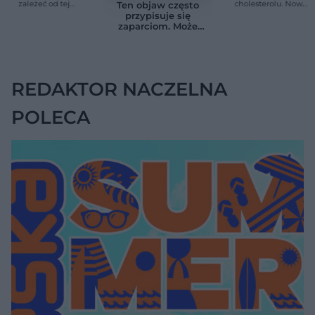
zależeć od tej
cholesterolu. Nowa
Ten objaw często
witaminy. Odkrycie
terapia zmniejszyła
przypisuje się
zaskoczyło
LDL o ponad połowę
zaparciom. Może
naukowców
jednak wskazywać
na chorobę jelita
REDAKTOR NACZELNA
POLECA