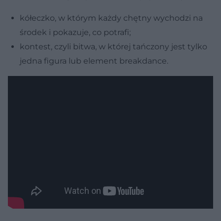
kółeczko, w którym każdy chętny wychodzi na
środek i pokazuje, co potrafi;
kontest, czyli bitwa, w której tańczony jest tylko
jedna figura lub element breakdance.