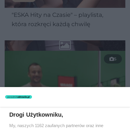
"ESKA Hity na Czasie" – playlista,
która rozkręci każdą chwilę
5
Drogi Użytkowniku,
My, naszych 1162 zaufanych partnerów oraz inne