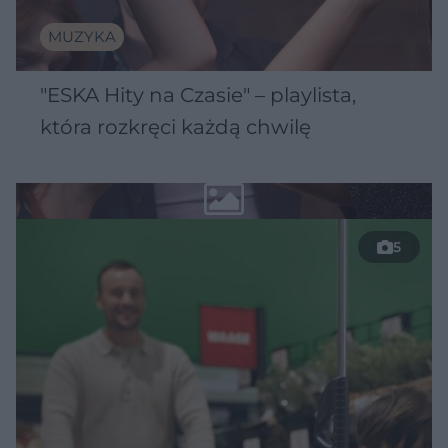
MUZYKA
"ESKA Hity na Czasie" – playlista,
która rozkręci każdą chwilę
5