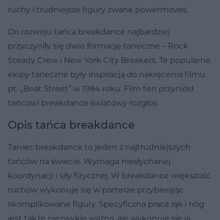
ruchy i trudniejsze figury zwane powermoves.
Do rozwoju tańca breakdance najbardziej
przyczyniły się dwie formacje taneczne – Rock
Steady Crew i New York City Breakers. Te popularne
ekipy taneczne były inspiracją do nakręcenia filmu
pt. „Beat Street” w 1984 roku. Film ten przyniósł
tańcowi breakdance światowy rozgłos.
Opis tańca breakdance
Taniec breakdance to jeden z najtrudniejszych
tańców na świecie. Wymaga niesłychanej
koordynacji i siły fizycznej. W breakdance większość
ruchów wykonuje się w parterze przybierając
skomplikowane figury. Specyficzna praca rąk i nóg
jest także niezwykle ważna, ale wykonuje się ją