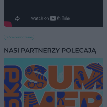
tańce nowoczesne
NASI PARTNERZY POLECAJĄ