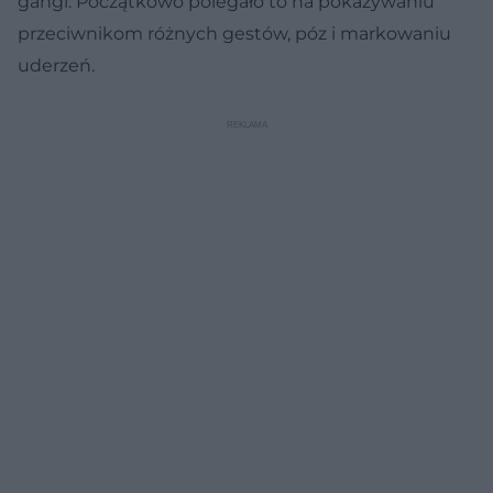
gangi. Początkowo polegało to na pokazywaniu
przeciwnikom różnych gestów, póz i markowaniu
uderzeń.