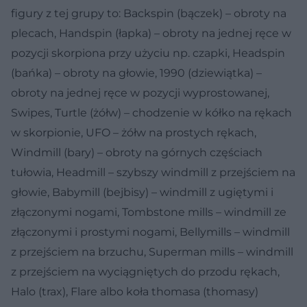
figury z tej grupy to: Backspin (bączek) – obroty na
plecach, Handspin (łapka) – obroty na jednej ręce w
pozycji skorpiona przy użyciu np. czapki, Headspin
(bańka) – obroty na głowie, 1990 (dziewiątka) –
obroty na jednej ręce w pozycji wyprostowanej,
Swipes, Turtle (żółw) – chodzenie w kółko na rękach
w skorpionie, UFO – żółw na prostych rękach,
Windmill (bary) – obroty na górnych częściach
tułowia, Headmill – szybszy windmill z przejściem na
głowie, Babymill (bejbisy) – windmill z ugiętymi i
złączonymi nogami, Tombstone mills – windmill ze
złączonymi i prostymi nogami, Bellymills – windmill
z przejściem na brzuchu, Superman mills – windmill
z przejściem na wyciągniętych do przodu rękach,
Halo (trax), Flare albo koła thomasa (thomasy)