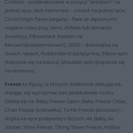
Crickets - podskakiwanie w pozycji "skorpion" na
jednej ręce, Jack Hammers – cricket na jednej ręce,
Circle/Virgin flares (zegary) – flare ze złączonymi
nogami nisko przy ziemi, Airflare lub Airtracks
(twistery), Elbowtrack (twister na
łokciach/przedramionach), 2000 – dziewiątka na
dwóch rękach, Rubberband (sprężynka), Elbow spin
(kręcenie się na łokciu), Shoulder spin (kręcenie się
na ramieniu).
Freeze
to figury, w których dosłownie zastyga się,
starając się wytrzymać bez jakiekolwiek ruchu.
Dzielą się na: Baby Freeze Open, Baby Freeze Close,
Chair Freeze (krzesełko), Turtle Freeze (skorpion) –
stójka na ręce podpartej o brzuch, Air Baby, Air
Jordan, Shire Freeze, Tilting Tower Freeze, Hollow