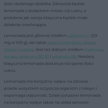
ilości dodanego słodzika. Zdrowsza będzie
lemoniada z dodatkiem miodu niż cukru, a
podobnie jak wersja klasyczna będzie miała
działanie orzeźwiające.
Lemoniada jest głównie źródłem
witaminy C
(3,9
mg w 100 g), ale także
przeciwutleniaczy
,
żelaza
,
miedzi
i
wapnia
. Jest też dobrym źródłem
magnezu
,
potasu
,
witaminy B2
,
B1
i
witaminy B6
. Niestety
klasyczna lemoniada dostarcza też sporej ilości
cukru.
Lemoniada ma korzystny wpływ na zdrowie -
przede wszystkim oczyszcza organizm z toksyn i
wspomaga odporność. Dzięki potasowi lemoniada
na korzystny wpływ także na układ sercowo-