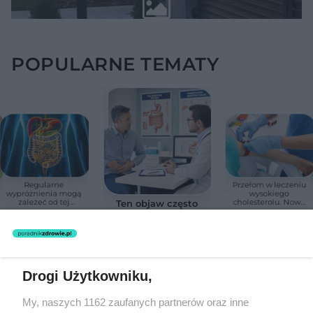
POPULARNE TEMATY
Regularne
Przełom w leczeniu
wypróżnienia mogą
wysokiego
zależeć od tej
cholesterolu. Nowa
Ten objaw często
witaminy. Odkrycie
terapia zmniejszyła
przypisuje się
zaskoczyło
LDL o ponad połowę
zaparciom. Może
naukowców
jednak wskazywać
na chorobę jelita
Drogi Użytkowniku,
REDAKTOR NACZELNA
My, naszych 1162 zaufanych partnerów oraz inne