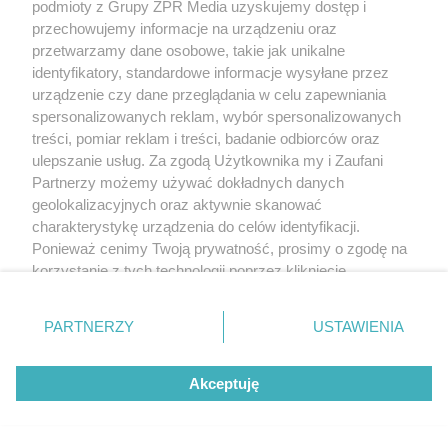
POLECA
podmioty z Grupy ZPR Media uzyskujemy dostęp i
przechowujemy informacje na urządzeniu oraz
przetwarzamy dane osobowe, takie jak unikalne
identyfikatory, standardowe informacje wysyłane przez
urządzenie czy dane przeglądania w celu zapewniania
spersonalizowanych reklam, wybór spersonalizowanych
treści, pomiar reklam i treści, badanie odbiorców oraz
ulepszanie usług. Za zgodą Użytkownika my i Zaufani
Partnerzy możemy używać dokładnych danych
geolokalizacyjnych oraz aktywnie skanować
charakterystykę urządzenia do celów identyfikacji.
Ponieważ cenimy Twoją prywatność, prosimy o zgodę na
korzystanie z tych technologii poprzez kliknięcie
„Akceptuję”. Zgoda jest dobrowolna i zawsze możesz ją
zmienić/wycofać klikając przycisk ustawień prywatności
MATERIAŁ SPONSOROWANY
PARTNERZY
USTAWIENIA
znajdujący się w lewym dolnym rogu strony
. Niektóre
ESKA Summer Camp 2026 rusza w
rodzaje przetwarzania danych nie wymagają zgody
trasę! Odwiedź strefę Wawel i
Akceptuję
użytkownika, ale masz prawo sprzeciwić się takiemu
przetwarzaniu. Preferencje będą miały zastosowanie tylko
spróbuj kultowych Michałków z
na tej witrynie.
Wawelu