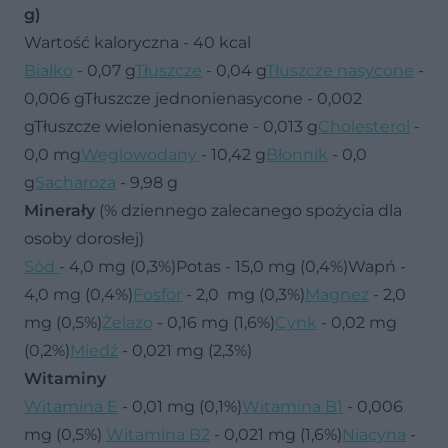
g)
Wartość kaloryczna - 40 kcal
Białko
- 0,07 g
Tłuszcze
- 0,04 g
Tłuszcze nasycone
-
0,006 gTłuszcze jednonienasycone - 0,002
gTłuszcze wielonienasycone - 0,013 g
Cholesterol
-
0,0 mg
Węglowodany
- 10,42 g
Błonnik
- 0,0
g
Sacharoza
- 9,98 g
Minerały
(% dziennego zalecanego spożycia dla
osoby dorosłej)
Sód
- 4,0 mg (0,3%)Potas - 15,0 mg (0,4%)Wapń -
4,0 mg (0,4%)
Fosfor
- 2,0 mg (0,3%)
Magnez
- 2,0
mg (0,5%)
Żelazo
- 0,16 mg (1,6%)
Cynk
- 0,02 mg
(0,2%)
Miedź
- 0,021 mg (2,3%)
Witaminy
Witamina E
- 0,01 mg (0,1%)
Witamina B1
- 0,006
mg (0,5%)
Witamina B2
- 0,021 mg (1,6%)
Niacyna
-