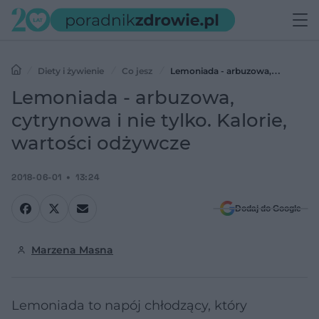
Diety i żywienie
Co jesz
Lemoniada - arbuzowa,
cytrynowa i nie tylko. Kalorie, wartości odżywcze
Lemoniada - arbuzowa,
cytrynowa i nie tylko. Kalorie,
wartości odżywcze
2018-06-01
13:24
Dodaj do Google
Marzena Masna
Lemoniada to napój chłodzący, który