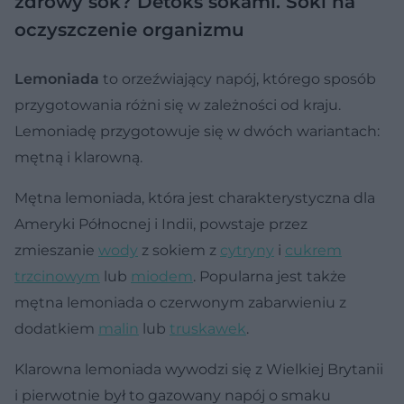
zdrowy sok?
Detoks sokami. Soki na
oczyszczenie organizmu
Lemoniada
to orzeźwiający napój, którego sposób
przygotowania różni się w zależności od kraju.
Lemoniadę przygotowuje się w dwóch wariantach:
mętną i klarowną.
Mętna lemoniada, która jest charakterystyczna dla
Ameryki Północnej i Indii, powstaje przez
zmieszanie
wody
z sokiem z
cytryny
i
cukrem
trzcinowym
lub
miodem
. Popularna jest także
mętna lemoniada o czerwonym zabarwieniu z
dodatkiem
malin
lub
truskawek
.
Klarowna lemoniada wywodzi się z Wielkiej Brytanii
i pierwotnie był to gazowany napój o smaku