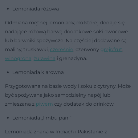
Lemoniada różowa
Odmiana mętnej lemoniady, do której dodaje się
nadające różową barwę dodatkowe soki owocowe
lub barwniki spożywcze. Najczęściej dodawane są
maliny, truskawki,
czereśnie
, czerwony
grejpfrut
,
winogrona
,
żurawina
i grenadyna.
Lemoniada klarowna
Przygotowana na bazie wody i soku z cytryny. Może
być spożywana jako samodzielny napój lub
zmieszana z
piwem
czy dodatek do drinków.
Lemoniada „limbu pani”
Lemoniada znana w Indiach i Pakistanie z