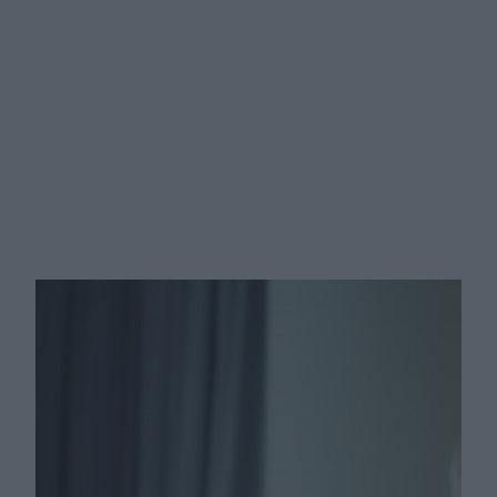
Chcesz poprawić trawienie i spalić
kalorie? Sprawdź, co daje krótki
spacer po jedzeniu