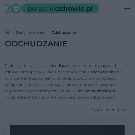
Diety i żywienie
Odchudzanie
ODCHUDZANIE
Redukcja masy ciała jest nieodłącznym elementem pracy nad
zdrową i szczupłą sylwetką. Choć powszechnie
odchudzanie
jest
kojarzone ze stosowaniem diet głodówkowych, w osiągnięciu
upragnionej masy ciała pomagają proste, domowe sposoby i
regularna aktywność fizyczna. To dzięki nim
odchudzanie
jest
możliwe bez efektu jo-jo. Prawidłowe przeprowadzone kuracja
odchudzająca to taka, która zapewnia stabilny spadek masy ciała,
Czytaj więcej
około 0,5 kg na tydzień.