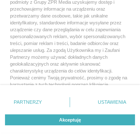
podmioty z Grupy ZPR Media uzyskujemy dostęp i
przechowujemy informacje na urządzeniu oraz
przetwarzamy dane osobowe, takie jak unikalne
Nie głodówki, nie detoks. Oto
identyfikatory, standardowe informacje wysyłane przez
urządzenie czy dane przeglądania w celu zapewniania
dieta, dzięki której Katarzyna
spersonalizowanych reklam, wybór spersonalizowanych
Cichopek wygląda jak nastolatka
treści, pomiar reklam i treści, badanie odbiorców oraz
ulepszanie usług. Za zgodą Użytkownika my i Zaufani
Partnerzy możemy używać dokładnych danych
geolokalizacyjnych oraz aktywnie skanować
charakterystykę urządzenia do celów identyfikacji.
Ponieważ cenimy Twoją prywatność, prosimy o zgodę na
korzystanie z tych technologii poprzez kliknięcie
„Akceptuję”. Zgoda jest dobrowolna i zawsze możesz ją
zmienić/wycofać klikając przycisk ustawień prywatności
PARTNERZY
USTAWIENIA
znajdujący się w lewym dolnym rogu strony
. Niektóre
rodzaje przetwarzania danych nie wymagają zgody
Akceptuję
użytkownika, ale masz prawo sprzeciwić się takiemu
przetwarzaniu. Preferencje będą miały zastosowanie tylko
na tej witrynie.