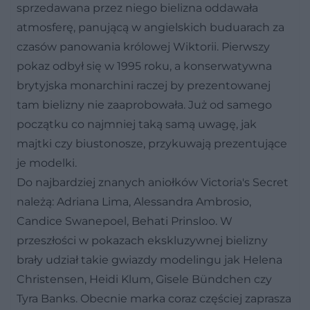
sprzedawana przez niego bielizna oddawała
atmosferę, panującą w angielskich buduarach za
czasów panowania królowej Wiktorii. Pierwszy
pokaz odbył się w 1995 roku, a konserwatywna
brytyjska monarchini raczej by prezentowanej
tam bielizny nie zaaprobowała. Już od samego
początku co najmniej taką samą uwagę, jak
majtki czy biustonosze, przykuwają prezentujące
je modelki.
Do najbardziej znanych aniołków Victoria's Secret
należą: Adriana Lima, Alessandra Ambrosio,
Candice Swanepoel, Behati Prinsloo. W
przeszłości w pokazach ekskluzywnej bielizny
brały udział takie gwiazdy modelingu jak Helena
Christensen, Heidi Klum, Gisele Bündchen czy
Tyra Banks. Obecnie marka coraz częściej zaprasza