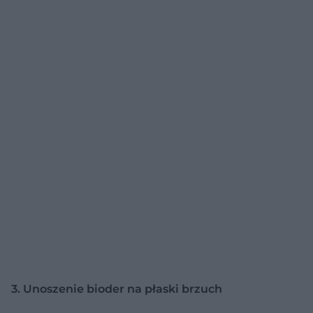
3. Unoszenie bioder na płaski brzuch