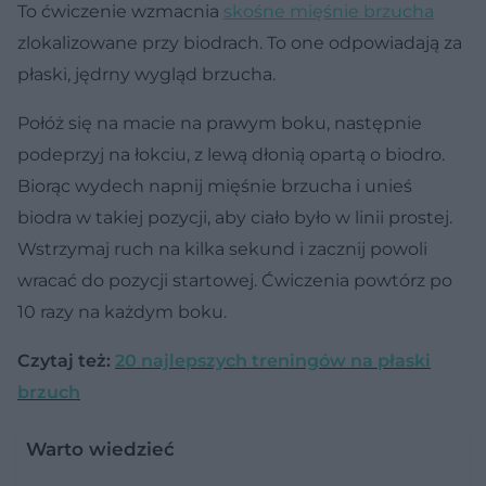
To ćwiczenie wzmacnia
skośne mięśnie brzucha
zlokalizowane przy biodrach. To one odpowiadają za
płaski, jędrny wygląd brzucha.
Połóż się na macie na prawym boku, następnie
podeprzyj na łokciu, z lewą dłonią opartą o biodro.
Biorąc wydech napnij mięśnie brzucha i unieś
biodra w takiej pozycji, aby ciało było w linii prostej.
Wstrzymaj ruch na kilka sekund i zacznij powoli
wracać do pozycji startowej. Ćwiczenia powtórz po
10 razy na każdym boku.
Czytaj też:
20 najlepszych treningów na płaski
brzuch
Warto wiedzieć