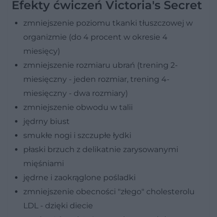
Efekty ćwiczeń Victoria's Secret
zmniejszenie poziomu tkanki tłuszczowej w
organizmie (do 4 procent w okresie 4
miesięcy)
zmniejszenie rozmiaru ubrań (trening 2-
miesięczny - jeden rozmiar, trening 4-
miesięczny - dwa rozmiary)
zmniejszenie obwodu w talii
jędrny biust
smukłe nogi i szczupłe łydki
płaski brzuch z delikatnie zarysowanymi
mięśniami
jędrne i zaokrąglone pośladki
zmniejszenie obecności "złego" cholesterolu
LDL - dzięki diecie