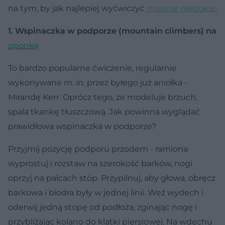
na tym, by jak najlepiej wyćwiczyć
mięśnie głębokie
.
1. Wspinaczka w podporze (mountain climbers) na
oponkę
To bardzo popularne ćwiczenie, regularnie
wykonywane m. in. przez byłego już aniołka -
Mirandę Kerr. Oprócz tego, że modeluje brzuch,
spala tkankę tłuszczową. Jak powinna wyglądać
prawidłowa wspinaczka w podporze?
Przyjmij pozycję podporu przodem - ramiona
wyprostuj i rozstaw na szerokość barków, nogi
oprzyj na palcach stóp. Przypilnuj, aby głowa, obręcz
barkowa i biodra były w jednej linii. Weź wydech i
oderwij jedną stopę od podłoża, zginając nogę i
przybliżając kolano do klatki piersiowej. Na wdechu