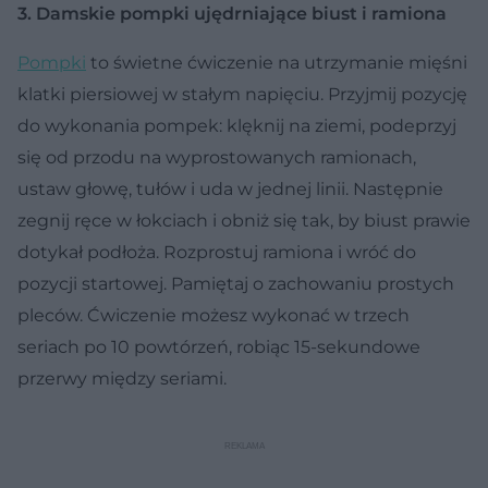
3. Damskie pompki ujędrniające biust i ramiona
Pompki
to świetne ćwiczenie na utrzymanie mięśni
klatki piersiowej w stałym napięciu. Przyjmij pozycję
do wykonania pompek: klęknij na ziemi, podeprzyj
się od przodu na wyprostowanych ramionach,
ustaw głowę, tułów i uda w jednej linii. Następnie
zegnij ręce w łokciach i obniż się tak, by biust prawie
dotykał podłoża. Rozprostuj ramiona i wróć do
pozycji startowej. Pamiętaj o zachowaniu prostych
pleców. Ćwiczenie możesz wykonać w trzech
seriach po 10 powtórzeń, robiąc 15-sekundowe
przerwy między seriami.