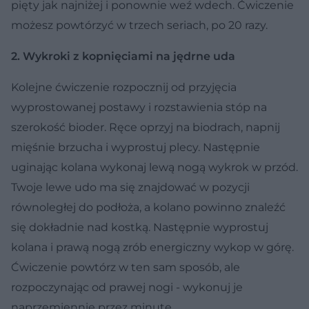
pięty jak najniżej i ponownie weź wdech. Ćwiczenie
możesz powtórzyć w trzech seriach, po 20 razy.
2. Wykroki z kopnięciami na jędrne uda
Kolejne ćwiczenie rozpocznij od przyjęcia
wyprostowanej postawy i rozstawienia stóp na
szerokość bioder. Ręce oprzyj na biodrach, napnij
mięśnie brzucha i wyprostuj plecy. Następnie
uginając kolana wykonaj lewą nogą wykrok w przód.
Twoje lewe udo ma się znajdować w pozycji
równoległej do podłoża, a kolano powinno znaleźć
się dokładnie nad kostką. Następnie wyprostuj
kolana i prawą nogą zrób energiczny wykop w górę.
Ćwiczenie powtórz w ten sam sposób, ale
rozpoczynając od prawej nogi - wykonuj je
naprzemiennie przez minutę.