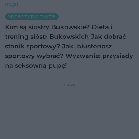
nogi)
PRZECZYTAJ TAKŻE:
Kim są siostry Bukowskie? Dieta i
trening sióstr Bukowskich
Jak dobrać
stanik sportowy? Jaki biustonosz
sportowy wybrać?
Wyzwanie: przysiady
na seksowną pupę!