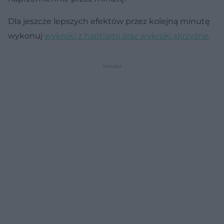
Dla jeszcze lepszych efektów przez kolejną minutę
wykonuj
wykroki z hantlami oraz wykroki skrzyżne
.