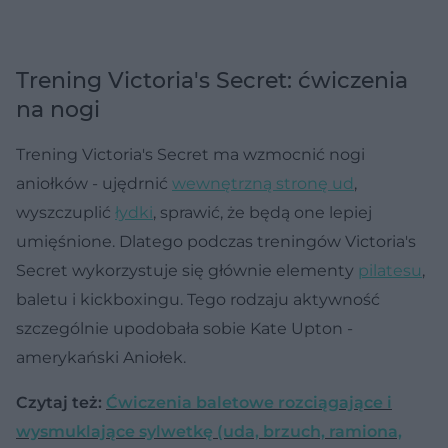
Trening Victoria's Secret: ćwiczenia
na nogi
Trening Victoria's Secret ma wzmocnić nogi
aniołków - ujędrnić
wewnętrzną stronę ud
,
wyszczuplić
łydki
, sprawić, że będą one lepiej
umięśnione. Dlatego podczas treningów Victoria's
Secret wykorzystuje się głównie elementy
pilatesu
,
baletu i kickboxingu. Tego rodzaju aktywność
szczególnie upodobała sobie Kate Upton -
amerykański Aniołek.
Czytaj też:
Ćwiczenia baletowe rozciągające i
wysmuklające sylwetkę (uda, brzuch, ramiona,