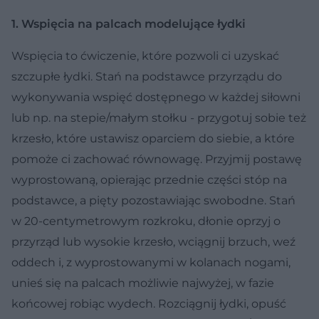
1. Wspięcia na palcach modelujące łydki
Wspięcia to ćwiczenie, które pozwoli ci uzyskać
szczupłe łydki. Stań na podstawce przyrządu do
wykonywania wspięć dostępnego w każdej siłowni
lub np. na stepie/małym stołku - przygotuj sobie też
krzesło, które ustawisz oparciem do siebie, a które
pomoże ci zachować równowagę. Przyjmij postawę
wyprostowaną, opierając przednie części stóp na
podstawce, a pięty pozostawiając swobodne. Stań
w 20-centymetrowym rozkroku, dłonie oprzyj o
przyrząd lub wysokie krzesło, wciągnij brzuch, weź
oddech i, z wyprostowanymi w kolanach nogami,
unieś się na palcach możliwie najwyżej, w fazie
końcowej robiąc wydech. Rozciągnij łydki, opuść