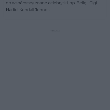
do współpracy znane celebrytki, np. Bellę i Gigi
Hadid, Kendall Jenner.