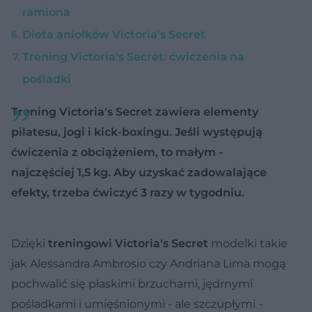
ramiona
Dieta aniołków Victoria's Secret
Trening Victoria's Secret: ćwiczenia na
pośladki
Trening Victoria's Secret zawiera elementy
pilatesu, jogi i kick-boxingu. Jeśli występują
ćwiczenia z obciążeniem, to małym -
najczęściej 1,5 kg. Aby uzyskać zadowalające
efekty, trzeba ćwiczyć 3 razy w tygodniu.
Dzięki
treningowi Victoria's Secret
modelki takie
jak Alessandra Ambrosio czy Andriana Lima mogą
pochwalić się płaskimi brzuchami, jędrnymi
pośladkami i umięśnionymi - ale szczupłymi -