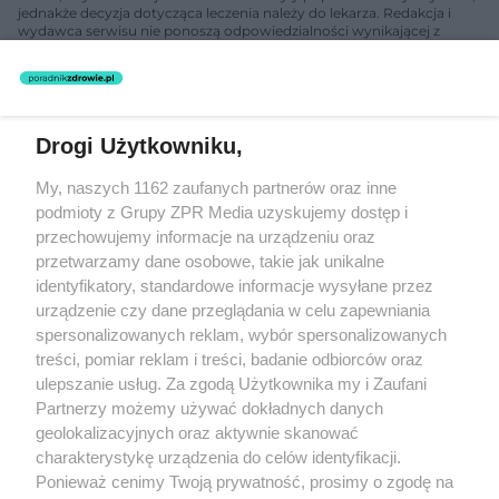
jednakże decyzja dotycząca leczenia należy do lekarza. Redakcja i
wydawca serwisu nie ponoszą odpowiedzialności wynikającej z
zastosowania informacji zamieszczonych na stronach serwisu, który
nie prowadzi działalności leczniczej polegającej na udzielaniu
świadczeń zdrowotnych w rozumieniu art. 3 ust 1 ustawy o
działalności leczniczej.
Drogi Użytkowniku,
Żaden utwór zamieszczony w serwisie nie może być powielany i
My, naszych 1162 zaufanych partnerów oraz inne
rozpowszechniany lub dalej rozpowszechniany w jakikolwiek sposób
(w tym także elektroniczny lub mechaniczny) na jakimkolwiek polu
podmioty z Grupy ZPR Media uzyskujemy dostęp i
eksploatacji w jakiejkolwiek formie, włącznie z umieszczaniem w
przechowujemy informacje na urządzeniu oraz
Internecie bez pisemnej zgody właściciela praw. Jakiekolwiek użycie
przetwarzamy dane osobowe, takie jak unikalne
lub wykorzystanie utworów w całości lub w części z naruszeniem
prawa, tzn. bez właściwej zgody, jest zabronione pod groźbą kary i
identyfikatory, standardowe informacje wysyłane przez
może być ścigane prawnie.
urządzenie czy dane przeglądania w celu zapewniania
spersonalizowanych reklam, wybór spersonalizowanych
treści, pomiar reklam i treści, badanie odbiorców oraz
ulepszanie usług. Za zgodą Użytkownika my i Zaufani
Partnerzy możemy używać dokładnych danych
geolokalizacyjnych oraz aktywnie skanować
charakterystykę urządzenia do celów identyfikacji.
O nas
Ponieważ cenimy Twoją prywatność, prosimy o zgodę na