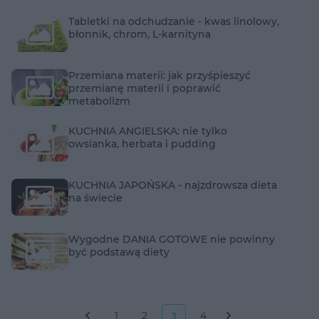
Tabletki na odchudzanie - kwas linolowy,
błonnik, chrom, L-karnityna
Przemiana materii: jak przyśpieszyć
przemianę materii i poprawić
metabolizm
KUCHNIA ANGIELSKA: nie tylko
owsianka, herbata i pudding
KUCHNIA JAPOŃSKA - najzdrowsza dieta
na świecie
Wygodne DANIA GOTOWE nie powinny
być podstawą diety
1
2
4
3