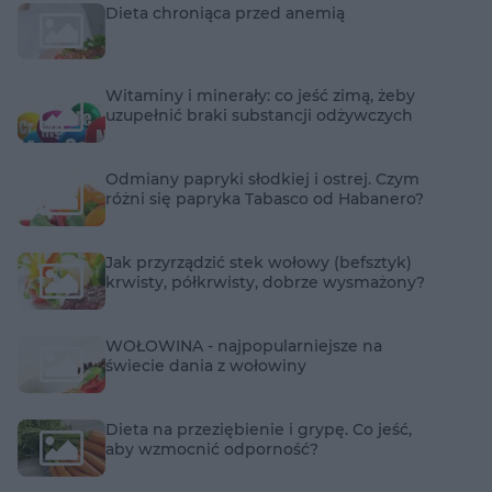
Dieta chroniąca przed anemią
Witaminy i minerały: co jeść zimą, żeby
uzupełnić braki substancji odżywczych
Odmiany papryki słodkiej i ostrej. Czym
różni się papryka Tabasco od Habanero?
Jak przyrządzić stek wołowy (befsztyk)
krwisty, półkrwisty, dobrze wysmażony?
WOŁOWINA - najpopularniejsze na
świecie dania z wołowiny
Dieta na przeziębienie i grypę. Co jeść,
aby wzmocnić odporność?