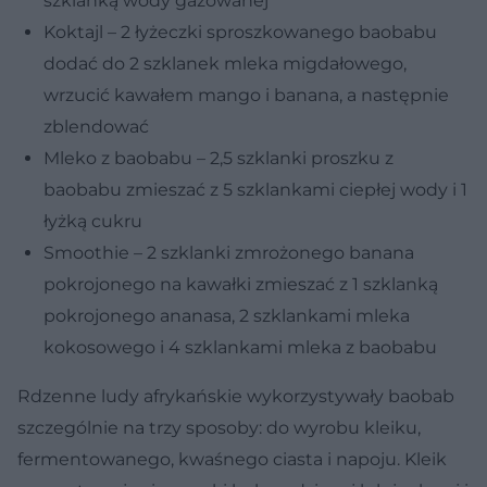
szklanką wody gazowanej
Koktajl – 2 łyżeczki sproszkowanego baobabu
dodać do 2 szklanek mleka migdałowego,
wrzucić kawałem mango i banana, a następnie
zblendować
Mleko z baobabu – 2,5 szklanki proszku z
baobabu zmieszać z 5 szklankami ciepłej wody i 1
łyżką cukru
Smoothie – 2 szklanki zmrożonego banana
pokrojonego na kawałki zmieszać z 1 szklanką
pokrojonego ananasa, 2 szklankami mleka
kokosowego i 4 szklankami mleka z baobabu
Rdzenne ludy afrykańskie wykorzystywały baobab
szczególnie na trzy sposoby: do wyrobu kleiku,
fermentowanego, kwaśnego ciasta i napoju. Kleik