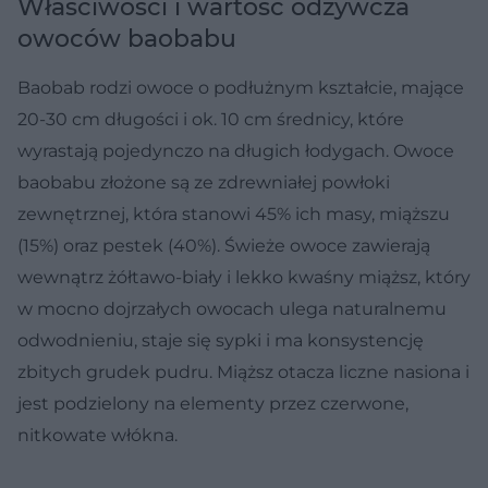
Właściwości i wartość odżywcza
owoców baobabu
Baobab rodzi owoce o podłużnym kształcie, mające
20-30 cm długości i ok. 10 cm średnicy, które
wyrastają pojedynczo na długich łodygach. Owoce
baobabu złożone są ze zdrewniałej powłoki
zewnętrznej, która stanowi 45% ich masy, miąższu
(15%) oraz pestek (40%). Świeże owoce zawierają
wewnątrz żółtawo-biały i lekko kwaśny miąższ, który
w mocno dojrzałych owocach ulega naturalnemu
odwodnieniu, staje się sypki i ma konsystencję
zbitych grudek pudru. Miąższ otacza liczne nasiona i
jest podzielony na elementy przez czerwone,
nitkowate włókna.