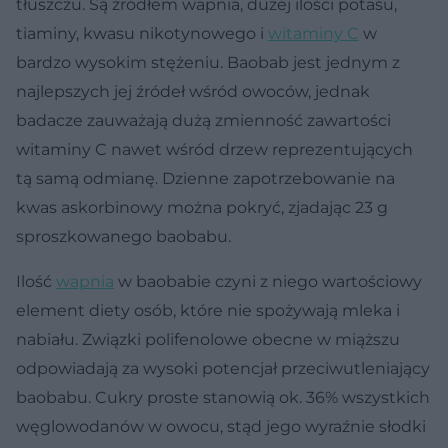
tłuszczu. Są źródłem wapnia, dużej ilości potasu,
tiaminy, kwasu nikotynowego i
witaminy C
w
bardzo wysokim stężeniu. Baobab jest jednym z
najlepszych jej źródeł wśród owoców, jednak
badacze zauważają dużą zmienność zawartości
witaminy C nawet wśród drzew reprezentujących
tą samą odmianę. Dzienne zapotrzebowanie na
kwas askorbinowy można pokryć, zjadając 23 g
sproszkowanego baobabu.
Ilość
wapnia
w baobabie czyni z niego wartościowy
element diety osób, które nie spożywają mleka i
nabiału. Związki polifenolowe obecne w miąższu
odpowiadają za wysoki potencjał przeciwutleniający
baobabu. Cukry proste stanowią ok. 36% wszystkich
węglowodanów w owocu, stąd jego wyraźnie słodki