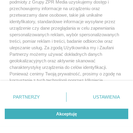
pulp from endemic species of Madagascar and
podmioty z Grupy ZPR Media uzyskujemy dostęp i
przechowujemy informacje na urządzeniu oraz
African mainland, African Journal of Agricultural
przetwarzamy dane osobowe, takie jak unikalne
Research, 2013, 8(47), 6046-6054 4. Rahul J. i in.,
identyfikatory, standardowe informacje wysyłane przez
Adansonia digitala L. (baobab): a review of traditional
urządzenie czy dane przeglądania w celu zapewniania
spersonalizowanych reklam, wybór spersonalizowanych
information and taxonomic description, Asian
treści, pomiar reklam i treści, badanie odbiorców oraz
Pacific Journal of Tropical Biomedicine, 2015, 5(1), 79-
ulepszanie usług. Za zgodą Użytkownika my i Zaufani
84
Partnerzy możemy używać dokładnych danych
geolokalizacyjnych oraz aktywnie skanować
charakterystykę urządzenia do celów identyfikacji.
superfood
baobab właściwości
baobab wartości odżywcze
Ponieważ cenimy Twoją prywatność, prosimy o zgodę na
baobab
korzystanie z tych technologii poprzez kliknięcie
„Akceptuję”. Zgoda jest dobrowolna i zawsze możesz ją
NASI PARTNERZY POLECAJĄ
zmienić/wycofać klikając przycisk ustawień prywatności
PARTNERZY
USTAWIENIA
znajdujący się w lewym dolnym rogu strony
. Niektóre
rodzaje przetwarzania danych nie wymagają zgody
Akceptuję
użytkownika, ale masz prawo sprzeciwić się takiemu
przetwarzaniu. Preferencje będą miały zastosowanie tylko
na tej witrynie.