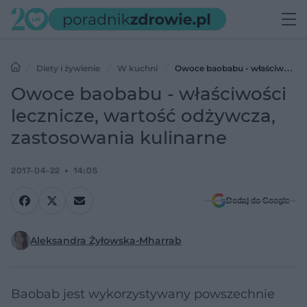
Diety i żywienie
W kuchni
Owoce baobabu - właściwości
lecznicze, wartość odżywcza, zastosowania kulinarne
Owoce baobabu - właściwości
lecznicze, wartość odżywcza,
zastosowania kulinarne
2017-04-22
14:05
Dodaj do Google
Aleksandra Żyłowska-Mharrab
Baobab jest wykorzystywany powszechnie