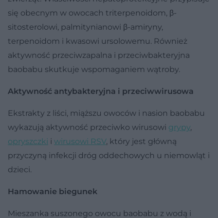
się obecnym w owocach triterpenoidom, β-
sitosterolowi, palmitynianowi β-amiryny,
terpenoidom i kwasowi ursolowemu. Również
aktywność przeciwzapalna i przeciwbakteryjna
baobabu skutkuje wspomaganiem wątroby.
Aktywność antybakteryjna i przeciwwirusowa
Ekstrakty z liści, miąższu owoców i nasion baobabu
wykazują aktywność przeciwko wirusowi
grypy
,
opryszczki
i
wirusowi RSV
, który jest główną
przyczyną infekcji dróg oddechowych u niemowląt i
dzieci.
Hamowanie biegunek
Mieszanka suszonego owocu baobabu z wodą i