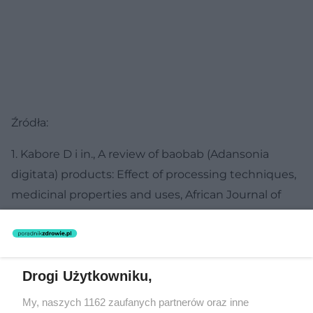
Źródła:
1. Kabore D i in., A review of baobab (Adansonia
digitata) products: Effect of processing techniques,
medicinal properties and uses, African Journal of
Food Science, 2011, 5(16), 833-844 2. De Caluwe E. i
in., Adansonia digitala L. – A review of traditional
uses, phytochemistry and pharmacology, Afrika
Drogi Użytkowniku,
Focus, 2010, 23(1), 11-51 3. Ibrahima C. i in.,
Biochemical and nutritional properties of baobab
My, naszych 1162 zaufanych partnerów oraz inne