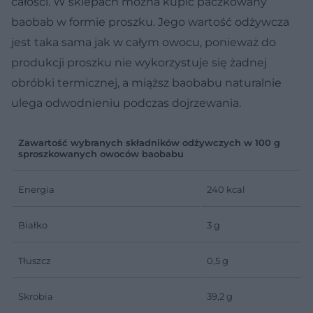
całości. W sklepach można kupić paczkowany
baobab w formie proszku. Jego wartość odżywcza
jest taka sama jak w całym owocu, ponieważ do
produkcji proszku nie wykorzystuje się żadnej
obróbki termicznej, a miąższ baobabu naturalnie
ulega odwodnieniu podczas dojrzewania.
Zawartość wybranych składników odżywczych w 100 g
sproszkowanych owoców baobabu
Energia
240 kcal
Białko
3 g
Tłuszcz
0,5 g
Skrobia
39,2 g