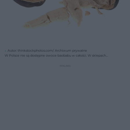
Autor: thinkstockphotos.com/ Archiwum prywatne
W Polsce nie są dostępne owoce baobabu w całości. W sklepach
można kupić paczkowany baobab w formie proszku - jego wartość
odżywcza jest taka sama jak w całym owocu.