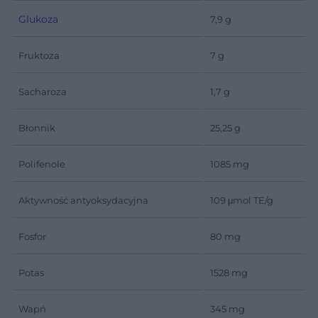
Glukoza
7,9 g
Fruktoza
7 g
Sacharoza
1,7 g
Błonnik
25,25 g
Polifenole
1085 mg
Aktywność antyoksydacyjna
109 μmol TE/g
Fosfor
80 mg
Potas
1528 mg
Wapń
345 mg