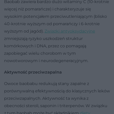
Baobab zawiera bardzo dużo witaminy C (10-krotnie
więcej niż pomarańcze) i charakteryzuje się
wysokim potencjałem przeciwutleniającym (blisko
40-krotnie wyższym od pomarańczy i 6-krotnie
wyższym od jagód).
Związki antyoksydacyjne
zmniejszają ryzyko uszkodzeń struktur
komórkowych i DNA, przez co pomagają
zapobiegać wielu chorobom w tym
nowotworowym i neurodegeneracyjnym.
Aktywność przeciwzapalna
Owoce baobabu redukują stany zapalne z
porównywalną efektywnością do klasycznych leków
przeciwzapalnych. Aktywność ta wynika z
obecności steroli, saponin i triterpenów. W związku
z tym baobab może być składnikiem
diety