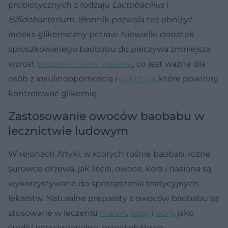
probiotycznych z rodzaju
Lactobacillus
i
Bifidobacterium
. Błonnik pozwala też obniżyć
indeks glikemiczny potraw. Niewielki dodatek
sproszkowanego baobabu do pieczywa zmniejsza
wzrost
poziomu cukru we krwi
, co jest ważne dla
osób z insulinoopornością i
cukrzycą
, które powinny
kontrolować glikemię.
Zastosowanie owoców baobabu w
lecznictwie ludowym
W rejonach Afryki, w których rośnie baobab, rożne
surowce drzewa, jak liście, owoce, kora i nasiona są
wykorzystywane do sporządzania tradycyjnych
lekarstw. Naturalne preparaty z owoców baobabu są
stosowane w leczeniu
malarii
,
ospy
i
odry
, jako
środki przeciwzapalne, przeciwbólowe,