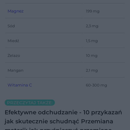
Magnez
199 mg
Sód
2,3 mg
Miedź
1,5 mg
Żelazo
10 mg
Mangan
2,1 mg
Witamina C
60-300 mg
PRZECZYTAJ TAKŻE:
Efektywne odchudzanie - 10 przykazań
jak skutecznie schudnąć
Przemiana