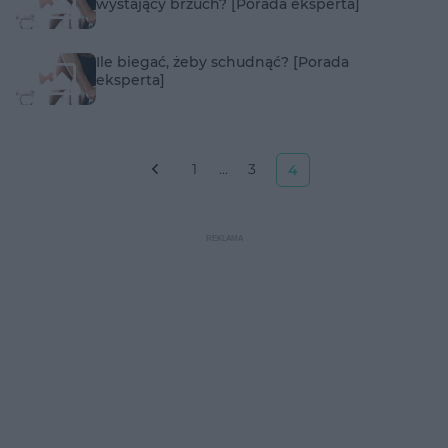
wystający brzuch? [Porada eksperta]
Ile biegać, żeby schudnąć? [Porada
eksperta]
1
...
3
4