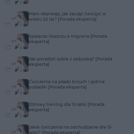
Mam depresję, jak zacząć ćwiczyć w
wieku 52 lat? [Porada eksperta]
Spalacze tłuszczu a migrena [Porada
eksperta]
Jak poradzić sobie z zadyszką? [Porada
eksperta]
Ćwiczenia na płaski brzuch i jędrne
pośladki [Porada eksperta]
Zdrowy trening dla 13-latki [Porada
eksperta]
Jakie ćwiczenia na odchudzanie dla 13-
latki? [Porada eksperta]