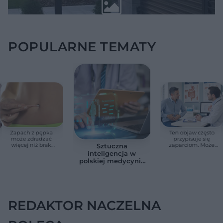
POPULARNE TEMATY
Zapach z pępka
Ten objaw często
może zdradzać
przypisuje się
więcej niż brak
zaparciom. Może
Sztuczna
higieny. Te objawy
jednak wskazywać
inteligencja w
wymagają
na chorobę jelita
polskiej medycynie
konsultacji lekarskiej
już nie jest
zapowiedzią. Sześć
przykładów z
gabinetów i szpitali
REDAKTOR NACZELNA