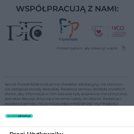
WSPÓŁPRACUJĄ Z NAMI:
Serwis PoradnikZdrowie.pl ma charakter edukacyjny, nie stanowi i
nie zastępuje porady lekarskiej. Redakcja serwisu dokłada wszelkich
starań, aby informacje w nim zawarte były poprawne merytorycznie,
jednakże decyzja dotycząca leczenia należy do lekarza. Redakcja i
wydawca serwisu nie ponoszą odpowiedzialności wynikającej z
zastosowania informacji zamieszczonych na stronach serwisu, który
nie prowadzi działalności leczniczej polegającej na udzielaniu
świadczeń zdrowotnych w rozumieniu art. 3 ust 1 ustawy o
działalności leczniczej.