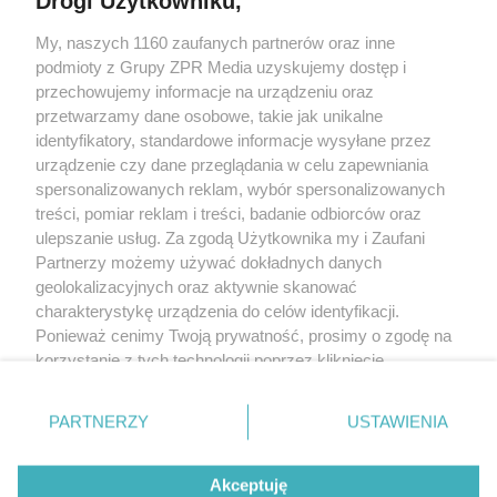
Drogi Użytkowniku,
Żaden utwór zamieszczony w serwisie nie może być powielany i
My, naszych 1160 zaufanych partnerów oraz inne
rozpowszechniany lub dalej rozpowszechniany w jakikolwiek sposób
(w tym także elektroniczny lub mechaniczny) na jakimkolwiek polu
podmioty z Grupy ZPR Media uzyskujemy dostęp i
eksploatacji w jakiejkolwiek formie, włącznie z umieszczaniem w
przechowujemy informacje na urządzeniu oraz
Internecie bez pisemnej zgody właściciela praw. Jakiekolwiek użycie
przetwarzamy dane osobowe, takie jak unikalne
lub wykorzystanie utworów w całości lub w części z naruszeniem
prawa, tzn. bez właściwej zgody, jest zabronione pod groźbą kary i
identyfikatory, standardowe informacje wysyłane przez
może być ścigane prawnie.
urządzenie czy dane przeglądania w celu zapewniania
spersonalizowanych reklam, wybór spersonalizowanych
treści, pomiar reklam i treści, badanie odbiorców oraz
ulepszanie usług. Za zgodą Użytkownika my i Zaufani
Partnerzy możemy używać dokładnych danych
geolokalizacyjnych oraz aktywnie skanować
charakterystykę urządzenia do celów identyfikacji.
O nas
Ponieważ cenimy Twoją prywatność, prosimy o zgodę na
korzystanie z tych technologii poprzez kliknięcie
Informacje prawne
„Akceptuję”. Zgoda jest dobrowolna i zawsze możesz ją
Nasze serwisy
zmienić/wycofać klikając przycisk ustawień prywatności
PARTNERZY
USTAWIENIA
znajdujący się w lewym dolnym rogu strony
. Niektóre
© 2026 Grupa ZPR Media
rodzaje przetwarzania danych nie wymagają zgody
Akceptuję
użytkownika, ale masz prawo sprzeciwić się takiemu