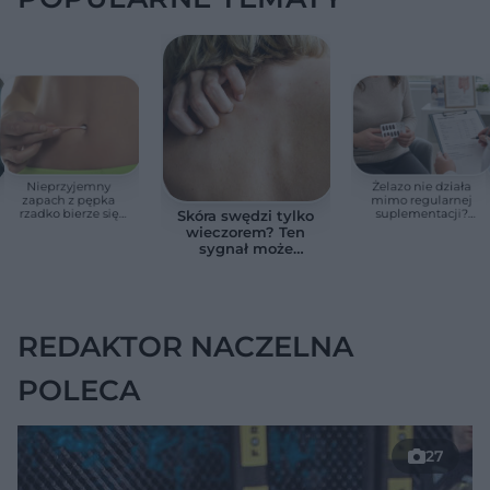
Nieprzyjemny
Żelazo nie działa
zapach z pępka
mimo regularnej
rzadko bierze się
suplementacji?
Skóra swędzi tylko
znikąd. Jeden objaw
Przyczyna może
wieczorem? Ten
zmienia wszystko
ukrywać się w
sygnał może
jelitach
wskazywać na
chorobę, która długo
nie daje objawów
REDAKTOR NACZELNA
POLECA
27