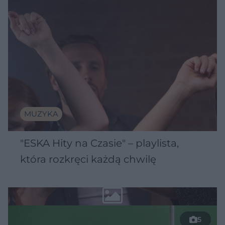
MUZYKA
"ESKA Hity na Czasie" – playlista,
która rozkręci każdą chwilę
5