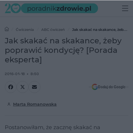
Ćwiczenia
ABC ćwiczeń
Jak skakać na skakance, żeby
poprawić kondycję? [Porada eksperta]
Jak skakać na skakance, żeby
poprawić kondycję? [Porada
eksperta]
2016-01-18
8:50
Dodaj do Google
Marta Romanowska
Postanowiłam, że zacznę skakać na