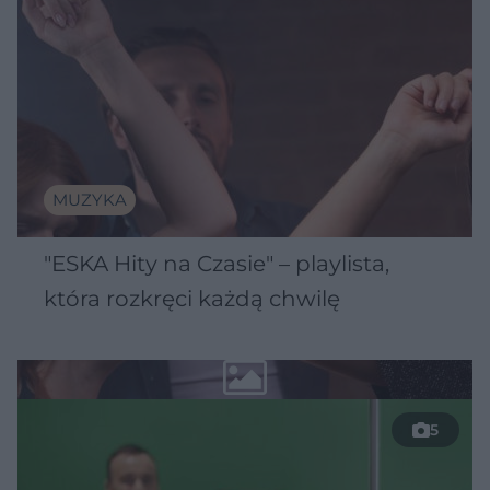
MUZYKA
"ESKA Hity na Czasie" – playlista,
która rozkręci każdą chwilę
5