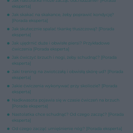
Jak nastolatka może zacząć odchudzanie? [Porada
eksperta]
Jak skakać na skakance, żeby poprawić kondycję?
[Porada eksperta]
Jak skutecznie spalać tkankę tłuszczową? [Porada
eksperta]
Jak ujędrnić duże i obwisłe piersi? Przykładowe
ćwiczenia [Porada eksperta]
Jak ćwiczyć brzuch i nogi, żeby schudnąć? [Porada
eksperta]
Jaki trening na zwiotczałą i obwisłą skórę ud? [Porada
eksperta]
Jakie ćwiczenia wykonywać przy skoliozie? [Porada
eksperta]
Nadkwasota pojawia się w czasie ćwiczeń na brzuch
[Porada eksperta]
Nastolatka chce schudnąć? Od czego zacząć? [Porada
eksperta]
Od czego zacząć umięśnienie nóg? [Porada eksperta]