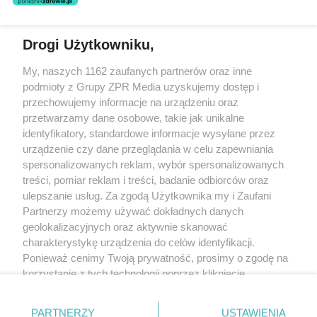
świadczeń zdrowotnych w rozumieniu art. 3 ust 1 ustawy o
działalności leczniczej.
Drogi Użytkowniku,
Żaden utwór zamieszczony w serwisie nie może być powielany i
My, naszych 1162 zaufanych partnerów oraz inne
rozpowszechniany lub dalej rozpowszechniany w jakikolwiek sposób
(w tym także elektroniczny lub mechaniczny) na jakimkolwiek polu
podmioty z Grupy ZPR Media uzyskujemy dostęp i
eksploatacji w jakiejkolwiek formie, włącznie z umieszczaniem w
przechowujemy informacje na urządzeniu oraz
Internecie bez pisemnej zgody właściciela praw. Jakiekolwiek użycie
przetwarzamy dane osobowe, takie jak unikalne
lub wykorzystanie utworów w całości lub w części z naruszeniem
prawa, tzn. bez właściwej zgody, jest zabronione pod groźbą kary i
identyfikatory, standardowe informacje wysyłane przez
może być ścigane prawnie.
urządzenie czy dane przeglądania w celu zapewniania
spersonalizowanych reklam, wybór spersonalizowanych
treści, pomiar reklam i treści, badanie odbiorców oraz
ulepszanie usług. Za zgodą Użytkownika my i Zaufani
Partnerzy możemy używać dokładnych danych
geolokalizacyjnych oraz aktywnie skanować
charakterystykę urządzenia do celów identyfikacji.
O nas
Ponieważ cenimy Twoją prywatność, prosimy o zgodę na
korzystanie z tych technologii poprzez kliknięcie
Informacje prawne
„Akceptuję”. Zgoda jest dobrowolna i zawsze możesz ją
Nasze serwisy
zmienić/wycofać klikając przycisk ustawień prywatności
PARTNERZY
USTAWIENIA