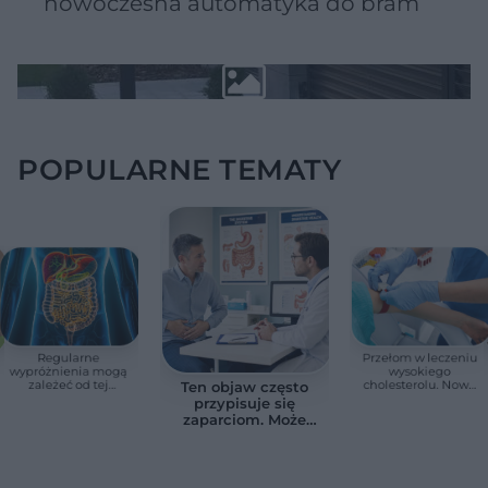
nowoczesna automatyka do bram
POPULARNE TEMATY
Regularne
Przełom w leczeniu
wypróżnienia mogą
wysokiego
zależeć od tej
cholesterolu. Nowa
Ten objaw często
witaminy. Odkrycie
terapia zmniejszyła
przypisuje się
zaskoczyło
LDL o ponad połowę
zaparciom. Może
naukowców
jednak wskazywać
na chorobę jelita