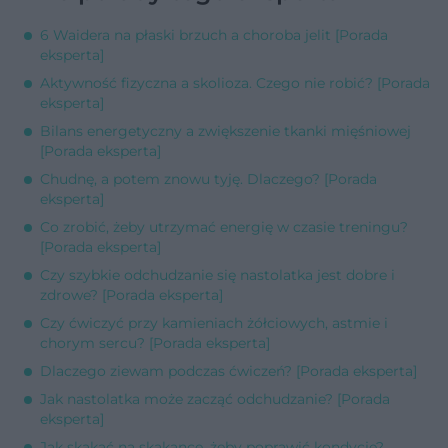
6 Waidera na płaski brzuch a choroba jelit [Porada
eksperta]
Aktywność fizyczna a skolioza. Czego nie robić? [Porada
eksperta]
Bilans energetyczny a zwiększenie tkanki mięśniowej
[Porada eksperta]
Chudnę, a potem znowu tyję. Dlaczego? [Porada
eksperta]
Co zrobić, żeby utrzymać energię w czasie treningu?
[Porada eksperta]
Czy szybkie odchudzanie się nastolatka jest dobre i
zdrowe? [Porada eksperta]
Czy ćwiczyć przy kamieniach żółciowych, astmie i
chorym sercu? [Porada eksperta]
Dlaczego ziewam podczas ćwiczeń? [Porada eksperta]
Jak nastolatka może zacząć odchudzanie? [Porada
eksperta]
Jak skakać na skakance, żeby poprawić kondycję?