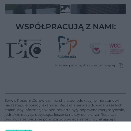
WSPÓŁPRACUJĄ Z NAMI:
Serwis PoradnikZdrowie.pl ma charakter edukacyjny, nie stanowi i
nie zastępuje porady lekarskiej. Redakcja serwisu dokłada wszelkich
starań, aby informacje w nim zawarte były poprawne merytorycznie,
jednakże decyzja dotycząca leczenia należy do lekarza. Redakcja i
wydawca serwisu nie ponoszą odpowiedzialności wynikającej z
zastosowania informacji zamieszczonych na stronach serwisu, który
nie prowadzi działalności leczniczej polegającej na udzielaniu