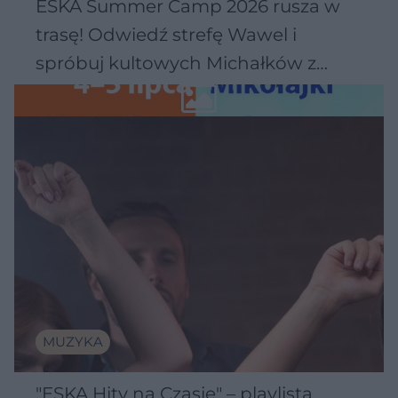
ESKA Summer Camp 2026 rusza w
trasę! Odwiedź strefę Wawel i
spróbuj kultowych Michałków z
Wawelu
MUZYKA
"ESKA Hity na Czasie" – playlista,