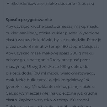
Skondensowane mleko słodzone - 2 puszki
Sposób przygotowania:
Aby uzyskać kruche ciasto zmieszaj mąkę, masło,
cukier waniliowy, żółtka, cukier puder. Wyrobione
ciasto wstaw do lodówki, by się ochłodziło. Piecz je
przez około 8 minut w temp. 180 stopni Celsjusza.
Aby uzyskać masę makową sparz 200 g maku,
odsącz go, a następnie 3 razy przepuść przez
maszynkę. Utrzyj 3 żółtka ze 100 g cukru do
białości, dodaj 100 ml miodu wielokwiatowego,
mak, łyżkę bułki tartej, olejek migdałowy, 1/4
łyżeczki sody, 1/4 szklanki mleka, pianę z białek.
Całość wymieszaj i wlej na upieczone już kruche
ciasto. Zapiecz wszystko w temp. 150 stopni
Celsjusza, a gdy ostygnie - ozdób kajmakiem.