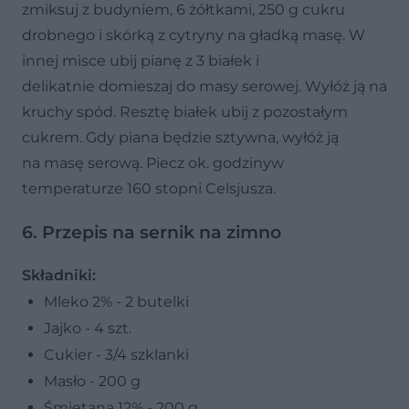
zmiksuj z budyniem, 6 żółtkami, 250 g cukru
drobnego i skórką z cytryny na gładką masę. W
innej misce ubij pianę z 3 białek i
delikatnie domieszaj do masy serowej. Wyłóż ją na
kruchy spód. Resztę białek ubij z pozostałym
cukrem. Gdy piana będzie sztywna, wyłóż ją
na masę serową. Piecz ok. godzinyw
temperaturze 160 stopni Celsjusza.
6. Przepis na sernik na zimno
Składniki:
Mleko 2% - 2 butelki
Jajko - 4 szt.
Cukier - 3/4 szklanki
Masło - 200 g
Śmietana 12% - 200 g