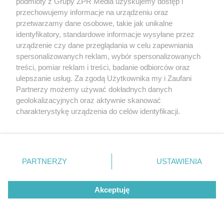
podmioty z Grupy ZPR Media uzyskujemy dostęp i
przechowujemy informacje na urządzeniu oraz
przetwarzamy dane osobowe, takie jak unikalne
Tradycyjny makowiec smakuje najlepiej, kiedy
identyfikatory, standardowe informacje wysyłane przez
urządzenie czy dane przeglądania w celu zapewniania
drożdżowe ciasto jest dobrze wyrośnięte i delikatne.
spersonalizowanych reklam, wybór spersonalizowanych
Warto też samodzielnie przygotować mak - zajmuje
treści, pomiar reklam i treści, badanie odbiorców oraz
to nieco więcej czasu, niż wyłożenie gotowego
ulepszanie usług. Za zgodą Użytkownika my i Zaufani
Partnerzy możemy używać dokładnych danych
maku z puszki, ale naprawdę warto.
geolokalizacyjnych oraz aktywnie skanować
charakterystykę urządzenia do celów identyfikacji.
To ci się przyda
Ponieważ cenimy Twoją prywatność, prosimy o zgodę na
korzystanie z tych technologii poprzez kliknięcie
7. Przepis na wielkanocny makowiec
„Akceptuję”. Zgoda jest dobrowolna i zawsze możesz ją
bezklutenowy
zmienić/wycofać klikając przycisk ustawień prywatności
PARTNERZY
USTAWIENIA
znajdujący się w lewym dolnym rogu strony
. Niektóre
Składniki:
rodzaje przetwarzania danych nie wymagają zgody
Akceptuję
użytkownika, ale masz prawo sprzeciwić się takiemu
Jajko - 5 szt.
przetwarzaniu. Preferencje będą miały zastosowanie tylko
Jabłko - 4 szt.
na tej witrynie.
Mak - 600 g