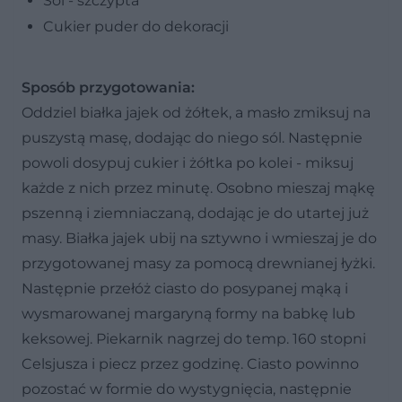
Sól - szczypta
Cukier puder do dekoracji
Sposób przygotowania:
Oddziel białka jajek od żółtek, a masło zmiksuj na
puszystą masę, dodając do niego sól. Następnie
powoli dosypuj cukier i żółtka po kolei - miksuj
każde z nich przez minutę. Osobno mieszaj mąkę
pszenną i ziemniaczaną, dodając je do utartej już
masy. Białka jajek ubij na sztywno i wmieszaj je do
przygotowanej masy za pomocą drewnianej łyżki.
Następnie przełóż ciasto do posypanej mąką i
wysmarowanej margaryną formy na babkę lub
keksowej. Piekarnik nagrzej do temp. 160 stopni
Celsjusza i piecz przez godzinę. Ciasto powinno
pozostać w formie do wystygnięcia, następnie