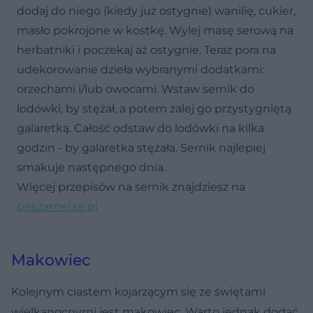
dodaj do niego (kiedy już ostygnie) wanilię, cukier,
masło pokrojone w kostkę. Wylej masę serową na
herbatniki i poczekaj aż ostygnie. Teraz pora na
udekorowanie dzieła wybranymi dodatkami:
orzechami i/lub owocami. Wstaw sernik do
lodówki, by stężał, a potem zalej go przystygniętą
galaretką. Całość odstaw do lodówki na kilka
godzin - by galaretka stężała. Sernik najlepiej
smakuje następnego dnia.
Więcej przepisów na sernik znajdziesz na
beszamel.se.pl
Makowiec
Kolejnym ciastem kojarzącym się ze świętami
wielkanocnymi jest makowiec. Warto jednak dodać,