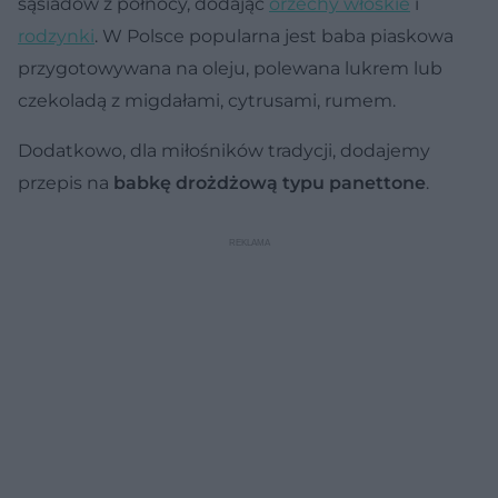
sąsiadów z północy, dodając
orzechy włoskie
i
rodzynki
. W Polsce popularna jest baba piaskowa
przygotowywana na oleju, polewana lukrem lub
czekoladą z migdałami, cytrusami, rumem.
Dodatkowo, dla miłośników tradycji, dodajemy
przepis na
babkę drożdżową typu panettone
.