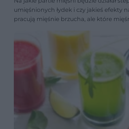
Na jakie partie mięśni będzie działał ste
umięśnionych łydek i czy jakieś efekty 
pracują mięśnie brzucha, ale które mięśn