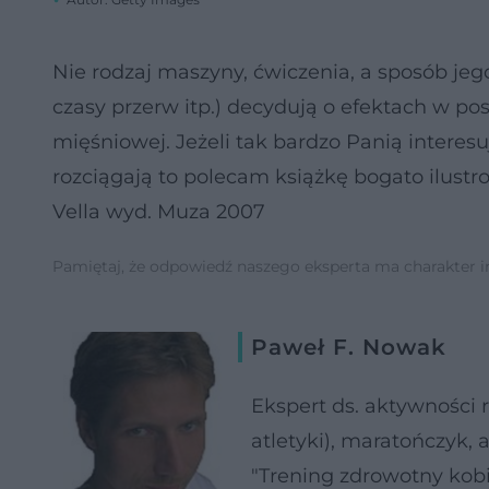
Nie rodzaj maszyny, ćwiczenia, a sposób jego
czasy przerw itp.) decydują o efektach w pos
mięśniowej. Jeżeli tak bardzo Panią interesu
rozciągają to polecam książkę bogato ilustr
Vella wyd. Muza 2007
Pamiętaj, że odpowiedź naszego eksperta ma charakter inf
Paweł F. Nowak
Ekspert ds. aktywności r
atletyki), maratończyk, 
"Trening zdrowotny kobi