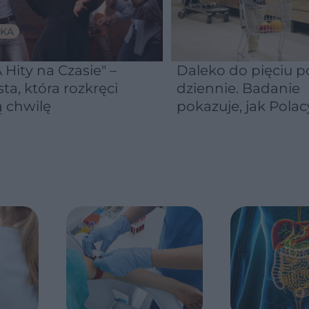
KA
 Hity na Czasie" –
Daleko do pięciu po
sta, która rozkręci
dziennie. Badanie
 chwilę
pokazuje, jak Polac
naprawdę jedzą
warzywa i owoce