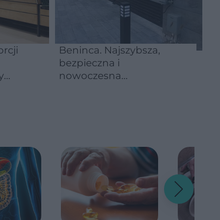
rcji
Beninca. Najszybsza,
bezpieczna i
y
nowoczesna
automatyka do bram