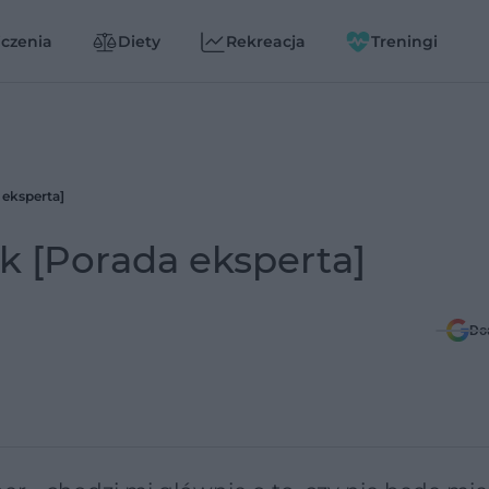
czenia
Diety
Rekreacja
Treningi
 eksperta]
ek [Porada eksperta]
Do