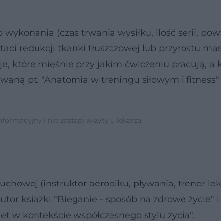
 wykonania (czas trwania wysiłku, ilość serii, pow
taci redukcji tkanki tłuszczowej lub przyrostu ma
je, które mięśnie przy jakim ćwiczeniu pracują, a k
owaną pt. "Anatomia w treningu siłowym i fitness
ormacyjny i nie zastąpi wizyty u lekarza.
uchowej (instruktor aerobiku, pływania, trener lek
autor książki "Bieganie - sposób na zdrowe życie" i
et w kontekście współczesnego stylu życia".