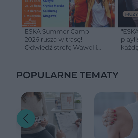
MUZY
ESKA Summer Camp
"ESKA
2026 rusza w trasę!
playli
Odwiedź strefę Wawel i
każdą
spróbuj kultowych
Michałków z Wawelu
POPULARNE TEMATY