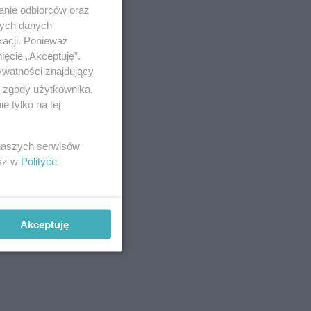
anie odbiorców oraz
nych danych
kacji. Ponieważ
ięcie „Akceptuję”.
ywatności znajdujący
ą zgody użytkownika,
 tylko na tej
 naszych serwisów
esz w
Polityce
Akceptuję