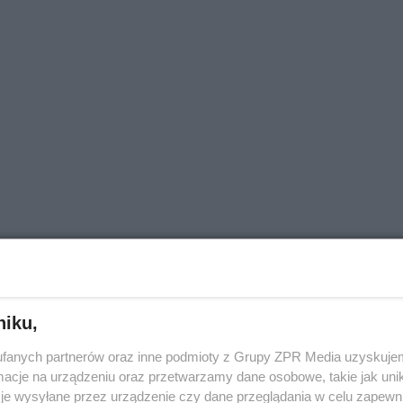
eksperta]
niku,
fanych partnerów oraz inne podmioty z Grupy ZPR Media uzyskujem
cje na urządzeniu oraz przetwarzamy dane osobowe, takie jak unika
je wysyłane przez urządzenie czy dane przeglądania w celu zapewn