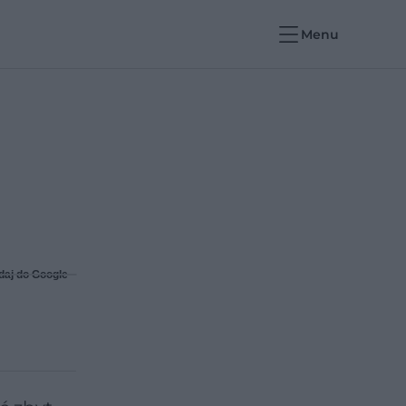
Menu
daj do Google