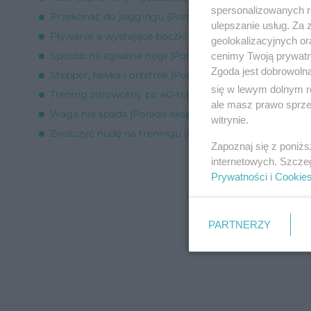
spersonalizowanych re
Przekonać do joggingu [Porada eksperta]
ulepszanie usług. Za
Pływanie a wystające boczki [Porada eksperta]
geolokalizacyjnych or
Sposób na zgrabne nogi [Porada eksperta]
cenimy Twoją prywatno
Zgoda jest dobrowoln
Stepper, ławka i orbitrek [Porada eksperta]
się w lewym dolnym r
Trening zdrowotny po 40-tce [Porada eksperta]
ale masz prawo sprzec
Waga nie spada [Porada eksperta]
witrynie.
Zwalczyć nudę na treningu [Porada eksperta]
Zapoznaj się z poniż
internetowych. Szcze
Prywatności
i
Cookie
PARTNERZY