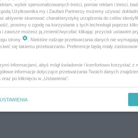
klam, wybór spersonalizowanych treści, pomiar reklam i treści, bad
 zgodą Użytkownika my i Zaufani Partnerzy możemy używać dokład
az aktywnie skanować charakterystykę urządzenia do celów identyfi
ść, prosimy o zgodę na korzystanie z tych technologii poprzez klikn
a i zawsze możesz ją zmienić/wycofać klikając przycisk ustawień pr
ogu strony
. Niektóre rodzaje przetwarzania danych nie wymagaj
iwić się takiemu przetwarzaniu. Preferencje będą miały zastosowanie
szymi informacjami, abyś mógł świadomie i komfortowo korzystać z
gółowe informacje dotyczące przetwarzania Twoich danych znajdzi
s
oraz po kliknięciu w „Ustawienia”.
USTAWIENIA