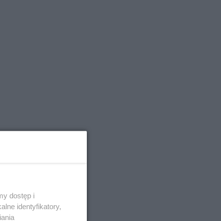
y dostęp i
lne identyfikatory,
iania