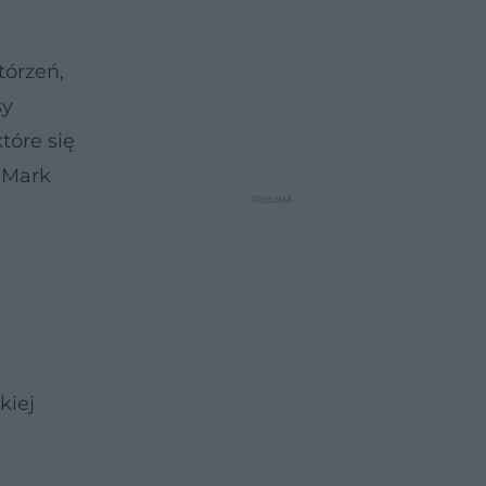
tórzeń,
sy
tóre się
" Mark
kiej