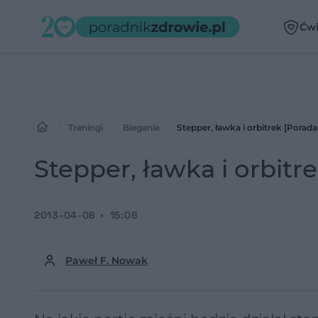
Ćwi
Treningi
Bieganie
Stepper, ławka i orbitrek [Porada
Stepper, ławka i orbitr
2013-04-08
15:06
Paweł F. Nowak