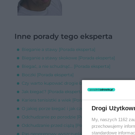
Inne porady tego eksperta
Bieganie a stawy [Porada eksperta]
Bieganie a stawy skokowe [Porada eksperta]
Biegać, a nie schudnąć... [Porada eksperta]
Boczki [Porada eksperta]
Czy warto kupować drogie buty do biegania? [Porada 
Jak biegać? [Porada eksperta]
Kariera tenisistki a wiek [Porada eksperta]
Drogi Użytkow
O jakiej porze biegać i jak często [Porada eksperta]
Odchudzanie po porodzie [Porada eksperta]
My, naszych 1162 zau
Odchudzanie przed ciążą [Porada eksperta]
przechowujemy informa
standardowe informac
Pas neoprenowy wyszczupla? [Porada eksperta]