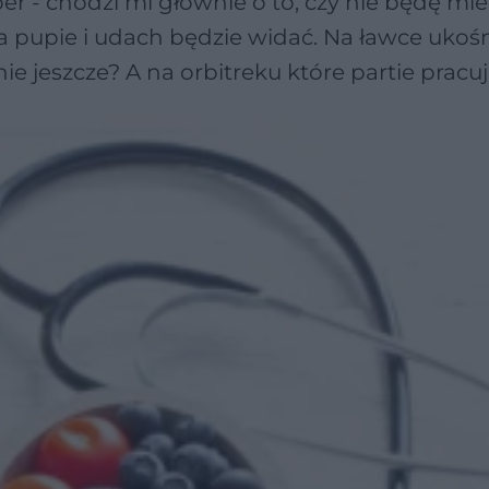
per - chodzi mi głównie o to, czy nie będę mie
na pupie i udach będzie widać. Na ławce ukoś
ie jeszcze? A na orbitreku które partie pracu