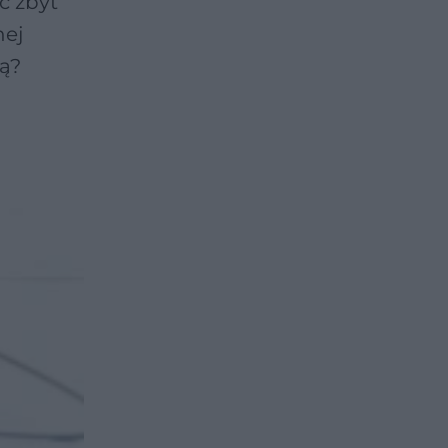
ć zbyt
nej
ją?