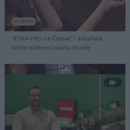
MUZYKA
"ESKA Hity na Czasie" – playlista,
która rozkręci każdą chwilę
5