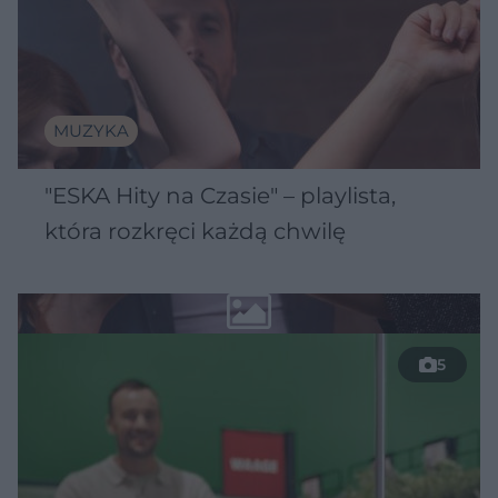
MUZYKA
"ESKA Hity na Czasie" – playlista,
która rozkręci każdą chwilę
5