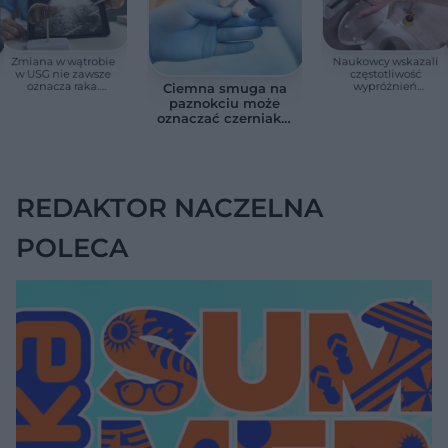
Zmiana w wątrobie
Naukowcy wskazali
w USG nie zawsze
częstotliwość
oznacza raka.
wypróżnień
Ciemna smuga na
Chirurg wyjaśnia,
związaną ze
paznokciu może
kiedy potrzebna jest
zdrowiem.
oznaczać czerniaka.
pilna diagnostyka
Większość osób nie
Bob Marley
zna tej normy
zlekceważył ten
objaw
REDAKTOR NACZELNA
POLECA