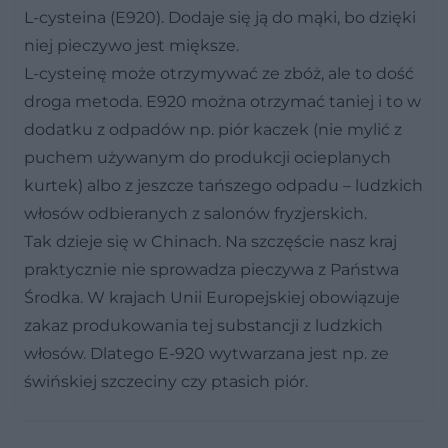
L-cysteina (E920). Dodaje się ją do mąki, bo dzięki
niej pieczywo jest miększe.
L-cysteinę może otrzymywać ze zbóż, ale to dość
droga metoda. E920 można otrzymać taniej i to w
dodatku z odpadów np. piór kaczek (nie mylić z
puchem używanym do produkcji ocieplanych
kurtek) albo z jeszcze tańszego odpadu – ludzkich
włosów odbieranych z salonów fryzjerskich.
Tak dzieje się w Chinach. Na szczęście nasz kraj
praktycznie nie sprowadza pieczywa z Państwa
Środka. W krajach Unii Europejskiej obowiązuje
zakaz produkowania tej substancji z ludzkich
włosów. Dlatego E-920 wytwarzana jest np. ze
świńskiej szczeciny czy ptasich piór.