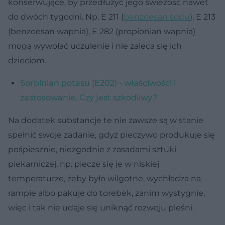
konserwujące, by przedłużyć jego świeżość nawet
do dwóch tygodni. Np. E 211 (
benzoesan sodu
), E 213
(benzoesan wapnia), E 282 (propionian wapnia)
mogą wywołać uczulenie i nie zaleca się ich
dzieciom.
Sorbinian potasu (E202) - właściwości i
zastosowanie. Czy jest szkodliwy?
Na dodatek substancje te nie zawsze są w stanie
spełnić swoje zadanie, gdyż pieczywo produkuje się
pośpiesznie, niezgodnie z zasadami sztuki
piekarniczej, np. piecze się je w niskiej
temperaturze, żeby było wilgotne, wychładza na
rampie albo pakuje do torebek, zanim wystygnie,
więc i tak nie udaje się uniknąć rozwoju pleśni.