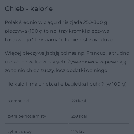
Chleb - kalorie
Polak średnio w ciągu dnia zjada 250-300 g
pieczywa (100 g to np. trzy kromki pieczywa
tostowego “Trzy ziarna”). To nie jest zbyt dużo.
Więcej pieczywa jadają od nas np. Francuzi, a trudno
uznać ich za ludzi otyłych. Żywieniowcy zapewniają,
że to nie chleb tuczy, lecz dodatki do niego.
Ile kalorii ma chleb, a ile bagietka i bułki? (w 100 g)
staropolski
221 kcal
żytni pełnoziarnisty
239 kcal
żytni razowy
225 kcal