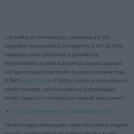
Czy bułkę do hamburgera, zawierającą E 262
(regulator kwasowości), emulgatory E 471 i E 472e,
nadające ciastu jednorodną jedwabistą
konsystencję, a także substancję zagęszczającą E
412 (guma guar) oraz środki do przetwarzania mąki
E 300 (
witamina C
) i E 920 (L-cysteina, wytwarzana z
sierści zwierząt i piór kurczaków), poprawiające
smak i zapach, można jeszcze nazwać pieczywem?
Czy GLUTAMINIAN sodu szkodzi zdrowiu?
Spulchniający dwuwęglan sodu czy kwaśny węglan
amonu zwykle trafiają do białego chleba, bułek i