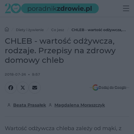
Diety i żywienie
Co jesz
CHLEB - wartość odżywcza,
rodzaje. Przepisy na zdrowy domowy chleb
CHLEB - wartość odżywcza,
rodzaje. Przepisy na zdrowy
domowy chleb
2018-07-24
9:57
Dodaj do Google
Beata Prasałek
Magdalena Moraszczyk
Wartość odżywcza chleba zależy od mąki, z