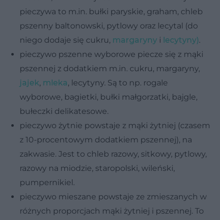
pieczywa to m.in. bułki paryskie, graham, chleb
pszenny baltonowski, pytlowy oraz lecytal (do
niego dodaje się cukru,
margaryny
i
lecytyny)
.
pieczywo pszenne wyborowe piecze się z mąki
pszennej z dodatkiem m.in. cukru, margaryny,
jajek
,
mleka
, lecytyny. Są to np. rogale
wyborowe, bagietki, bułki małgorzatki, bajgle,
bułeczki delikatesowe.
pieczywo żytnie powstaje z mąki żytniej (czasem
z 10-procentowym dodatkiem pszennej), na
zakwasie. Jest to chleb razowy, sitkowy, pytlowy,
razowy na miodzie, staropolski, wileński,
pumpernikiel.
pieczywo mieszane powstaje ze zmieszanych w
różnych proporcjach mąki żytniej i pszennej. To