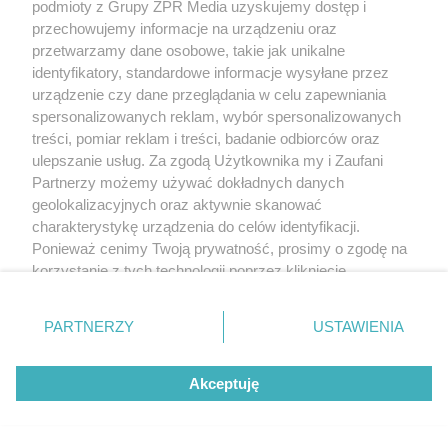
podmioty z Grupy ZPR Media uzyskujemy dostęp i
przechowujemy informacje na urządzeniu oraz
Podobnie w wypiekach miód łatwo zastąpić melasą.
przetwarzamy dane osobowe, takie jak unikalne
Jej smak najlepiej będzie pasował do korzennych
identyfikatory, standardowe informacje wysyłane przez
ciasteczek i marchewkowego bądź orzechowego
urządzenie czy dane przeglądania w celu zapewniania
spersonalizowanych reklam, wybór spersonalizowanych
ciasta, ale warto wypróbować melasę także w
treści, pomiar reklam i treści, badanie odbiorców oraz
innych przepisach.
ulepszanie usług. Za zgodą Użytkownika my i Zaufani
Partnerzy możemy używać dokładnych danych
WAŻNE! Jeśli chcemy użyć melasy zamiast cukru, w
geolokalizacyjnych oraz aktywnie skanować
przepisie każdą szklankę cukru zastępujemy 1,25
charakterystykę urządzenia do celów identyfikacji.
Ponieważ cenimy Twoją prywatność, prosimy o zgodę na
szklanki melasy i odejmujemy 2 łyżki płynów
korzystanie z tych technologii poprzez kliknięcie
użytych w przepisie.
„Akceptuję”. Zgoda jest dobrowolna i zawsze możesz ją
zmienić/wycofać klikając przycisk ustawień prywatności
Źródła:
PARTNERZY
USTAWIENIA
znajdujący się w lewym dolnym rogu strony
. Niektóre
rodzaje przetwarzania danych nie wymagają zgody
1. Varzakas T. (red.), Sweeteners: Nutritional aspects,
Akceptuję
użytkownika, ale masz prawo sprzeciwić się takiemu
applications and production technology, CRC Press,
przetwarzaniu. Preferencje będą miały zastosowanie tylko
na tej witrynie.
20122. Encyclopedia Britannica: Molasses,