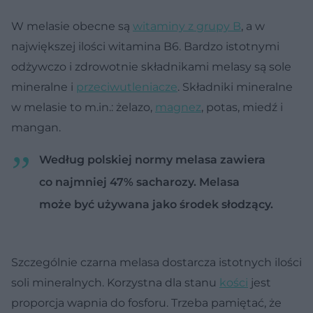
W melasie obecne są
witaminy z grupy B
, a w
największej ilości witamina B6. Bardzo istotnymi
odżywczo i zdrowotnie składnikami melasy są sole
mineralne i
przeciwutleniacze
. Składniki mineralne
w melasie to m.in.: żelazo,
magnez
, potas, miedź i
mangan.
Według polskiej normy melasa zawiera
co najmniej 47% sacharozy. Melasa
może być używana jako środek słodzący.
Szczególnie czarna melasa dostarcza istotnych ilości
soli mineralnych. Korzystna dla stanu
kości
jest
proporcja wapnia do fosforu. Trzeba pamiętać, że