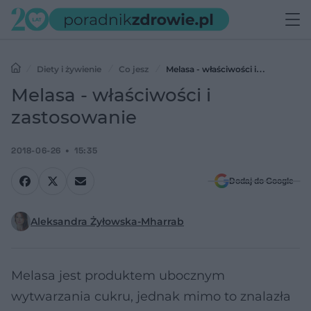
Diety i żywienie
Co jesz
Melasa - właściwości i
zastosowanie
Melasa - właściwości i
zastosowanie
2018-06-26
15:35
Dodaj do Google
Aleksandra Żyłowska-Mharrab
Melasa jest produktem ubocznym
wytwarzania cukru, jednak mimo to znalazła