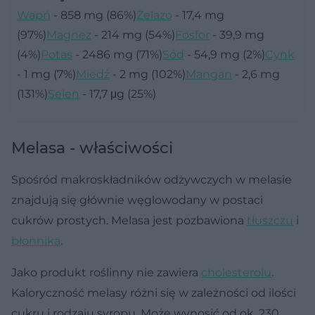
Wapń
- 858 mg (86%)
Żelazo
- 17,4 mg
(97%)
Magnez
- 214 mg (54%)
Fosfor
- 39,9 mg
(4%)
Potas
- 2486 mg (71%)
Sód
- 54,9 mg (2%)
Cynk
- 1 mg (7%)
Miedź
- 2 mg (102%)
Mangan
- 2,6 mg
(131%)
Selen
- 17,7 μg (25%)
Melasa - właściwości
Spośród makroskładników odżywczych w melasie
znajdują się głównie węglowodany w postaci
cukrów prostych. Melasa jest pozbawiona
tłuszczu
i
błonnika
.
Jako produkt roślinny nie zawiera
cholesterolu
.
Kaloryczność melasy różni się w zależności od ilości
cukru i rodzaju syropu. Może wynosić od ok. 230