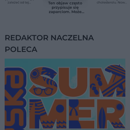
zależeć od tej
cholesterolu. Nowa
Ten objaw często
witaminy. Odkrycie
terapia zmniejszyła
przypisuje się
zaskoczyło
LDL o ponad połowę
zaparciom. Może
naukowców
jednak wskazywać
na chorobę jelita
REDAKTOR NACZELNA
POLECA