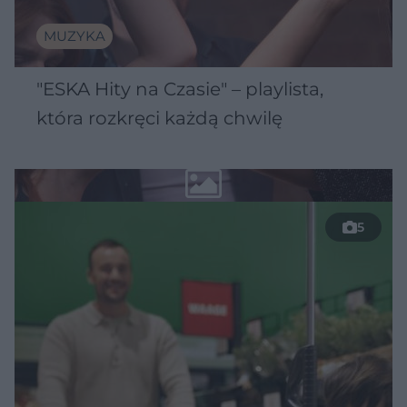
MUZYKA
"ESKA Hity na Czasie" – playlista,
która rozkręci każdą chwilę
5