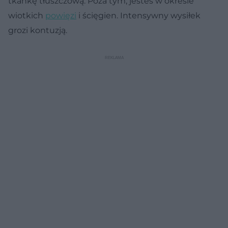
tkankę tłuszczową. Poza tym, jesteś w okresie
wiotkich
powięzi
i ścięgien. Intensywny wysiłek
grozi kontuzją.