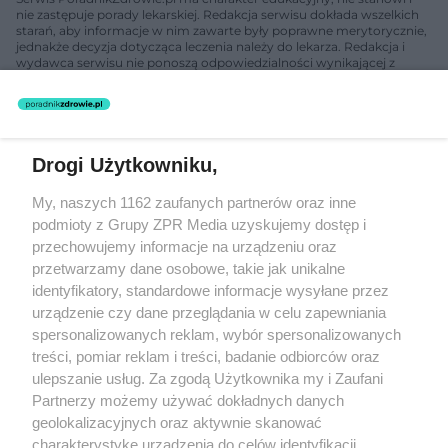
nie zastępuje porady lekarskiej. Redakcja serwisu dokłada wszelkich
starań, aby informacje w nim zawarte były poprawne merytorycznie,
jednakże decyzja dotycząca leczenia należy do lekarza. Redakcja i
wydawca serwisu nie ponoszą odpowiedzialności wynikającej z
zastosowania informacji zamieszczonych na stronach serwisu, który
nie prowadzi działalności leczniczej polegającej na udzielaniu
świadczeń zdrowotnych w rozumieniu art. 3 ust 1 ustawy o
działalności leczniczej.
Drogi Użytkowniku,
Żaden utwór zamieszczony w serwisie nie może być powielany i
My, naszych 1162 zaufanych partnerów oraz inne
rozpowszechniany lub dalej rozpowszechniany w jakikolwiek sposób
(w tym także elektroniczny lub mechaniczny) na jakimkolwiek polu
podmioty z Grupy ZPR Media uzyskujemy dostęp i
eksploatacji w jakiejkolwiek formie, włącznie z umieszczaniem w
przechowujemy informacje na urządzeniu oraz
Internecie bez pisemnej zgody właściciela praw. Jakiekolwiek użycie
przetwarzamy dane osobowe, takie jak unikalne
lub wykorzystanie utworów w całości lub w części z naruszeniem
prawa, tzn. bez właściwej zgody, jest zabronione pod groźbą kary i
identyfikatory, standardowe informacje wysyłane przez
może być ścigane prawnie.
urządzenie czy dane przeglądania w celu zapewniania
spersonalizowanych reklam, wybór spersonalizowanych
treści, pomiar reklam i treści, badanie odbiorców oraz
ulepszanie usług. Za zgodą Użytkownika my i Zaufani
Partnerzy możemy używać dokładnych danych
geolokalizacyjnych oraz aktywnie skanować
charakterystykę urządzenia do celów identyfikacji.
O nas