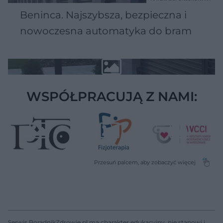
Beninca. Najszybsza, bezpieczna i
nowoczesna automatyka do bram
WSPÓŁPRACUJĄ Z NAMI:
Serwis PoradnikZdrowie.pl ma charakter edukacyjny, nie stanowi i