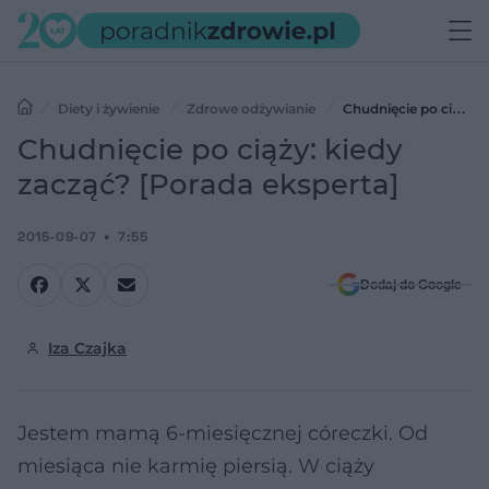
Diety i żywienie
Zdrowe odżywianie
Chudnięcie po ciąży:
kiedy zacząć? [Porada eksperta]
Chudnięcie po ciąży: kiedy
zacząć? [Porada eksperta]
2015-09-07
7:55
Dodaj do Google
Iza Czajka
Jestem mamą 6-miesięcznej córeczki. Od
miesiąca nie karmię piersią. W ciąży