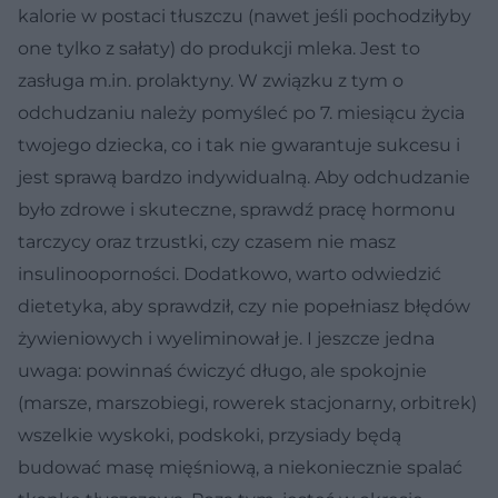
kalorie w postaci tłuszczu (nawet jeśli pochodziłyby
one tylko z sałaty) do produkcji mleka. Jest to
zasługa m.in. prolaktyny. W związku z tym o
odchudzaniu należy pomyśleć po 7. miesiącu życia
twojego dziecka, co i tak nie gwarantuje sukcesu i
jest sprawą bardzo indywidualną. Aby odchudzanie
było zdrowe i skuteczne, sprawdź pracę hormonu
tarczycy oraz trzustki, czy czasem nie masz
insulinooporności. Dodatkowo, warto odwiedzić
dietetyka, aby sprawdził, czy nie popełniasz błędów
żywieniowych i wyeliminował je. I jeszcze jedna
uwaga: powinnaś ćwiczyć długo, ale spokojnie
(marsze, marszobiegi, rowerek stacjonarny, orbitrek)
wszelkie wyskoki, podskoki, przysiady będą
budować masę mięśniową, a niekoniecznie spalać